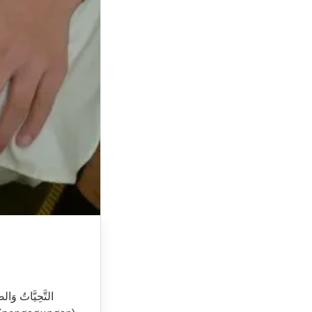
التَّحِيَّاتُ وَالصّ