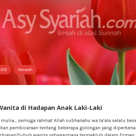
 015
Niswah
Wanita di Hadapan Anak Laki-Laki
 mulia… semoga rahmat Allah subhanahu wa ta’ala selalu bes
kan pembicaraan tentang beberapa golongan yang diperken
hiasan/tubuh wanita sebagaimana termaktub dalam firman 