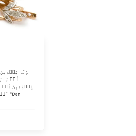
أَوۡ ءَابَآ
إِخۡوَٰنِهِنَّ أَوۡ ب
 “Dan