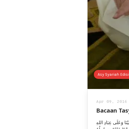
Asy Syariah Edisi
Apr 09, 2016
Bacaan Ta
َيْنَا وَعَلَى عِبَادِ اللهِ