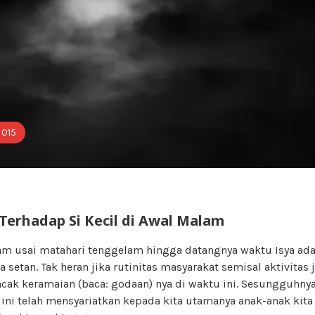
 015
Terhadap Si Kecil di Awal Malam
m usai matahari tenggelam hingga datangnya waktu Isya ada
 setan. Tak heran jika rutinitas masyarakat semisal aktivitas j
ak keramaian (baca: godaan) nya di waktu ini. Sesungguhny
ini telah mensyariatkan kepada kita utamanya anak-anak kita