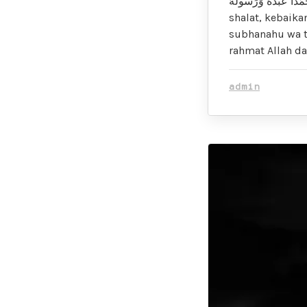
دُ أَنَّ مَحمَّدًا عَبْدُهُ وَرَسُولُهُ
shalat, kebaika
subhanahu wa t
rahmat Allah da
admin