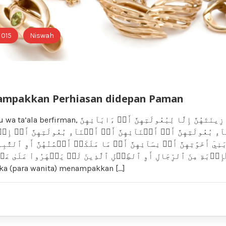
 015
Niswah
ampakkan Perhiasan didepan Paman
وَلَا يُبۡدِينَ زِينَتَهُنَّ إِلَّا لِبُعُولَتِهِنَّ أَوۡ ءَابَا
ءِ بُعُولَتِهِنَّ أَوۡ أَبۡنَآئِهِنَّ أَوۡ أَبۡنَآءِ بُعُولَتِهِنَّ أَوۡ إِخۡوَ
َنِيٓ أَخَوَٰتِهِنَّ أَوۡ نِسَآئِهِنَّ أَوۡ مَا مَلَكَتۡ أَيۡمَٰنُهُنَّ أَوِ ٱلتَّٰب
ٱلۡإِرۡبَةِ مِنَ ٱلرِّجَالِ أَوِ ٱلطِّفۡلِ ٱلَّذِينَ لَمۡ يَظۡهَرُواْ عَلَىٰ عَ
ka (para wanita) menampakkan […]