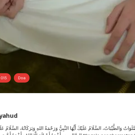
 015
Doa
syahud
َلَوَاتُ وَالطَّيِّبَاتُ، السَّلَامُ عَلَيْكَ أَيُّهَا النَّبِيُّ وَرَحْمَةُ اللهِ وَبَرَكَاتُهُ، السَّلَامُ عَل