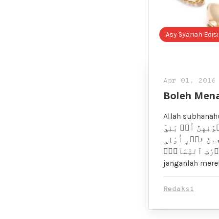
Asy Syariah Edisi
Apr 01, 2016
Boleh Men
Allah subhanahu wa ta’ala berfirman, ٓئِهِنَّ
ٰنِهِنَّ أَوۡ بَنِيٓ
ِعِينَ غَيۡرِ أُوْلِي
وۡرَٰتِ ٱلنِّسَآءِۖ
janganlah mere
Redaksi