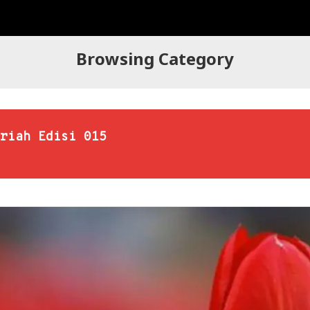
Browsing Category
riah Edisi 015