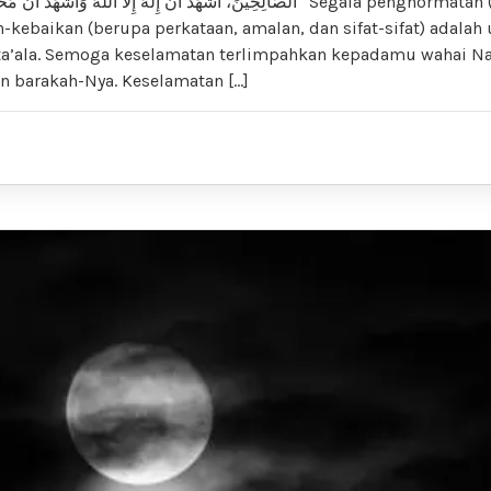
الصَّالِحِينَ، أَشْهَدُ أَنْ إِلَهَ إِلَّا اللهُ وَأَشْهَ “Segala penghormatan (pengagungan),
n-kebaikan (berupa perkataan, amalan, dan sifat-sifat) adalah 
a’ala. Semoga keselamatan terlimpahkan kepadamu wahai Na
n barakah-Nya. Keselamatan […]