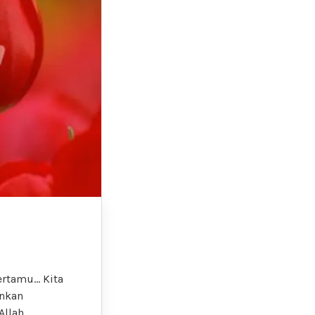
ertamu… Kita
ankan
Allah