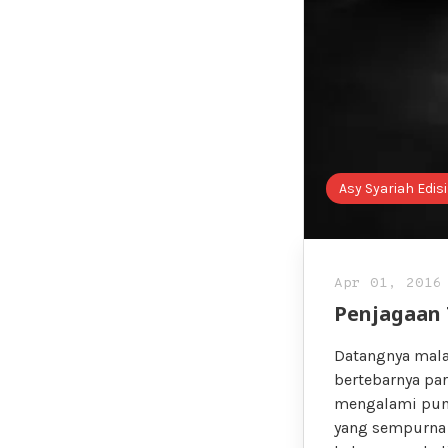
Asy Syariah Edisi
Apr 01, 2016
Penjagaan 
Datangnya mala
bertebarnya para
mengalami punc
yang sempurna 