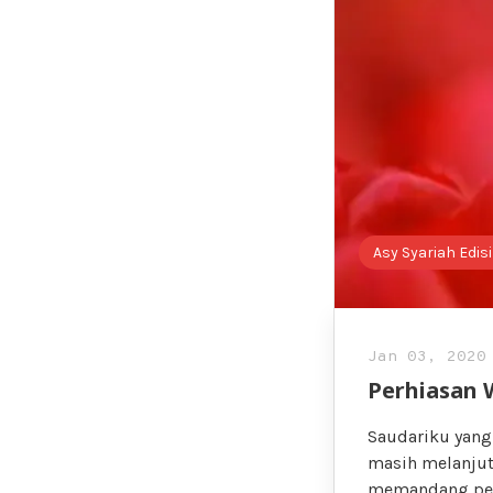
Asy Syariah Edisi
Jan 03, 2020
Perhiasan 
Saudariku yang
masih melanjut
memandang per