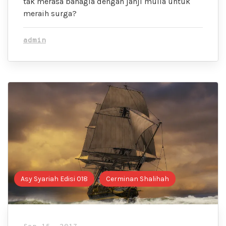
tak merasa bahagia dengan janji mulia untuk
meraih surga?
admin
Asy Syariah Edisi 018
Cerminan Shalihah