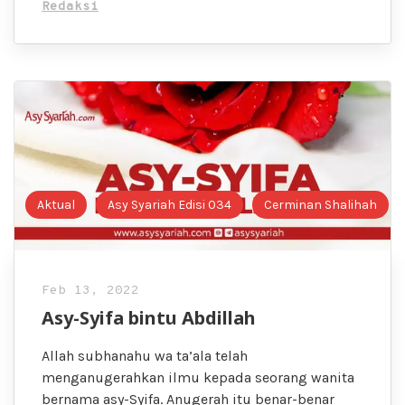
Redaksi
Aktual
Asy Syariah Edisi 034
Cerminan Shalihah
Feb 13, 2022
Asy-Syifa bintu Abdillah
Allah subhanahu wa ta’ala telah
menganugerahkan ilmu kepada seorang wanita
bernama asy-Syifa. Anugerah itu benar-benar