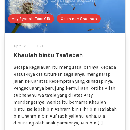
Asy Syariah Edisi 019
Cerminan Shalihah
Apr 23, 2020
Khaulah bintu Tsa’labah
Betapa kegalauan itu menguasai dirinya. Kepada
Rasul-Nya dia tuturkan segalanya, mengharap
jalan keluar atas kesempitan yang dihadapinya.
Pengaduannya berujung kemuliaan, ketika Allah
subhanahu wa ta’ala yang di atas Arsy
mendengarnya. Wanita itu bernama Khaulah
bintu Tsa’labah bin Ashram bin Fihr bin Tsa’labah
bin Ghanmin bin Auf radhiyallahu ‘anha. Dia
disunting oleh anak pamannya, Aus bin […]