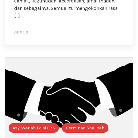
akhlak, kezuhudan, kecerdasan, amal ibadah,
dan sebagainya. Semua itu mengokohkan rasa
[…]
admin
Asy Syariah Edisi 036
Cerminan Shalihah