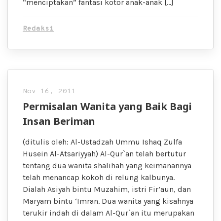
“menciptakan” fantasi kotor anak-anak […]
Redaksi
Nov 16, 2011
Permisalan Wanita yang Baik Bagi
Insan Beriman
(ditulis oleh: Al-Ustadzah Ummu Ishaq Zulfa
Husein Al-Atsariyyah) Al-Qur`an telah bertutur
tentang dua wanita shalihah yang keimanannya
telah menancap kokoh di relung kalbunya.
Dialah Asiyah bintu Muzahim, istri Fir’aun, dan
Maryam bintu ‘Imran. Dua wanita yang kisahnya
terukir indah di dalam Al-Qur`an itu merupakan