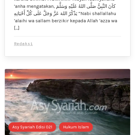
‘anha mengatakan, كاَنَ النَّبِيُّ صَلَّى اللهُ عَلَيْهِ وَسَلَّمَ
يَذْكُرُ اللهَ عَزَّ وَجَلَّ عَلَى كُلِّ أَحْيَانِهِ “Nabi shallallahu
‘alaihi wa sallam berzikir kepada Allah ‘azza wa
[…]
Redaksi
Asy Syariah Edisi 021
Hukum Islam