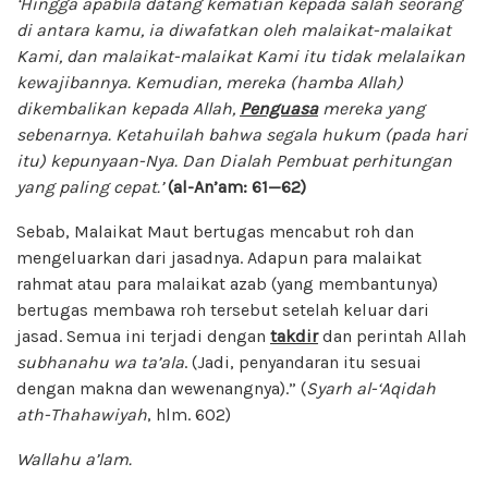
‘Hingga apabila datang kematian kepada salah seorang
di antara kamu, ia diwafatkan oleh malaikat-malaikat
Kami, dan malaikat-malaikat Kami itu tidak melalaikan
kewajibannya. Kemudian, mereka (hamba Allah)
dikembalikan kepada Allah,
Penguasa
mereka yang
sebenarnya. Ketahuilah bahwa segala hukum (pada hari
itu) kepunyaan-Nya. Dan Dialah Pembuat perhitungan
yang paling cepat.’
(al-An’am: 61—62)
Sebab, Malaikat Maut bertugas mencabut roh dan
mengeluarkan dari jasadnya. Adapun para malaikat
rahmat atau para malaikat azab (yang membantunya)
bertugas membawa roh tersebut setelah keluar dari
jasad. Semua ini terjadi dengan
takdir
dan perintah Allah
subhanahu wa ta’ala
. (Jadi, penyandaran itu sesuai
dengan makna dan wewenangnya).” (
Syarh al-‘Aqidah
ath-Thahawiyah
, hlm. 602)
Wallahu a’lam.