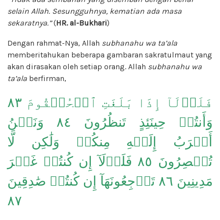
selain Allah. Sesungguhnya, kematian ada masa
sekaratnya.”
(
HR. al-Bukhari
)
Dengan rahmat-Nya, Allah
subhanahu wa ta’ala
memberitahukan beberapa gambaran sakratulmaut yang
akan dirasakan oleh setiap orang. Allah
subhanahu wa
ta’ala
berfirman,
فَلَوۡلَآ إِذَا بَلَغَتِ ٱلۡحُلۡقُومَ ٨٣
وَأَنتُمۡ حِينَئِذٍ تَنظُرُونَ ٨٤ وَنَحۡنُ
أَقۡرَبُ إِلَيۡهِ مِنكُمۡ وَلَٰكِن لَّا
تُبۡصِرُونَ ٨٥ فَلَوۡلَآ إِن كُنتُمۡ غَيۡرَ
مَدِينِينَ ٨٦ تَرۡجِعُونَهَآ إِن كُنتُمۡ صَٰدِقِينَ
٨٧