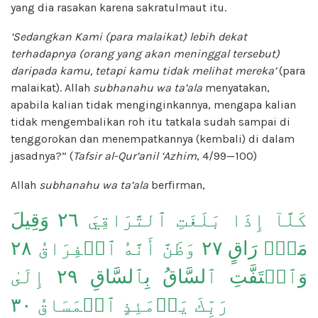
yang dia rasakan karena sakratulmaut itu.
‘Sedangkan Kami (para malaikat) lebih dekat
terhadapnya (orang yang akan meninggal tersebut)
daripada kamu, tetapi kamu tidak melihat mereka’
(para
malaikat). Allah
subhanahu wa ta’ala
menyatakan,
apabila kalian tidak menginginkannya, mengapa kalian
tidak mengembalikan roh itu tatkala sudah sampai di
tenggorokan dan menempatkannya (kembali) di dalam
jasadnya?” (
Tafsir al-Qur’anil ‘Azhim
, 4/99—100)
Allah
subhanahu wa ta’ala
berfirman,
كَلَّآ إِذَا بَلَغَتِ ٱلتَّرَاقِيَ ٢٦ وَقِيلَ
مَنۡۜ رَاقٍ ٢٧ وَظَنَّ أَنَّهُ ٱلۡفِرَاقُ ٢٨
وَٱلۡتَفَّتِ ٱلسَّاقُ بِٱلسَّاقِ ٢٩ إِلَىٰ
رَبِّكَ يَوۡمَئِذٍ ٱلۡمَسَاقُ ٣٠