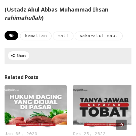
(Ustadz Abul Abbas Muhammad Ihsan
rahimahullah
)
kematian
mati
sakaratul maut
Share
Related Posts
Jan 05, 2023
Des 25, 2022