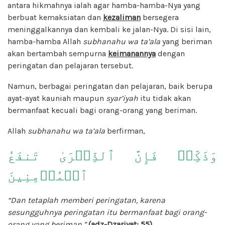
antara hikmahnya ialah agar hamba-hamba-Nya yang
berbuat kemaksiatan dan
kezaliman
bersegera
meninggalkannya dan kembali ke jalan-Nya. Di sisi lain,
hamba-hamba Allah
subhanahu wa ta’ala
yang beriman
akan bertambah sempurna
keimanannya
dengan
peringatan dan pelajaran tersebut.
Namun, berbagai peringatan dan pelajaran, baik berupa
ayat-ayat kauniah maupun
syar’iyah
itu tidak akan
bermanfaat kecuali bagi orang-orang yang beriman.
Allah
subhanahu wa ta’ala
berfirman,
وَذَكِّرۡ فَإِنَّ ٱلذِّكۡرَىٰ تَنفَعُ
ٱلۡمُؤۡمِنِينَ
“Dan tetaplah memberi peringatan, karena
sesungguhnya peringatan itu bermanfaat bagi orang-
orang yang beriman.”
(adz-Dzariyat: 55)