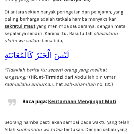
Di antara sekian banyak peringatan dan pelajaran, yang
paling berharga adalah tatkala hamba menyaksikan
sakratul maut
yang menimpa saudaranya, dengan mata
kepalanya sendiri. Karena itu, Rasulullah
shallallahu
alaihi wa sallam
bersabda,
لَيْسَ الْخَبَرُ كَالْمُعَايَنَةِ
“Tidaklah berita itu seperti orang yang melihat
langsung.”
(
HR. at-Tirmidzi
dari Abdullah bin Umar
radhiallahu anhuma
. Lihat
ash-Shahihah
no. 135)
Baca juga:
Keutamaan Mengingat Mati
Seorang hamba pasti akan sampai pada waktu yang telah
Allah
subhanahu wa ta’ala
tentukan. Dengan sebab yang