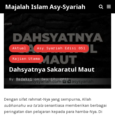
Majalah Islam Asy-Syariah
Aktual
Asy Syariah Edisi 051
Kajian Utama
Dahsyatnya Sakaratul Maut
By
Redaksi
on
Des 17, 2021
Dengan sifat rahmat-Nya yang sempurna, Allah
subhanahu wa ta’ala
senantiasa memberikan berbagai
peringatan dan pelajaran kepada para hamba-Nya. Di