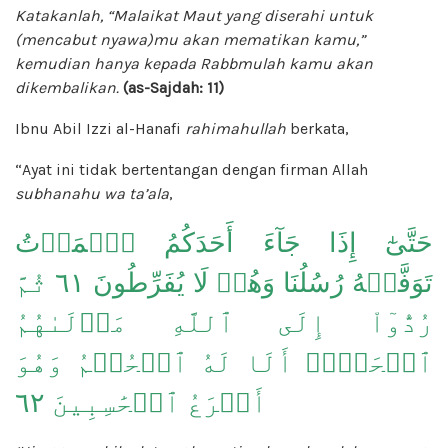
Katakanlah, “Malaikat Maut yang diserahi untuk
(mencabut nyawa)mu akan mematikan kamu,”
kemudian hanya kepada Rabbmulah kamu akan
dikembalikan.
(as-Sajdah: 11)
Ibnu Abil Izzi al-Hanafi
rahimahullah
berkata,
“Ayat ini tidak bertentangan dengan firman Allah
subhanahu wa ta’ala
,
حَتَّىٰٓ إِذَا جَآءَ أَحَدَكُمُ ٱلۡمَوۡتُ
تَوَفَّتۡهُ رُسُلُنَا وَهُمۡ لَا يُفَرِّطُونَ ٦١ ثُمَّ
رُدُّوٓاْ إِلَى ٱللَّهِ مَوۡلَىٰهُمُ
ٱلۡحَقِّۚ أَلَا لَهُ ٱلۡحُكۡمُ وَهُوَ
أَسۡرَعُ ٱلۡحَٰسِبِينَ ٦٢