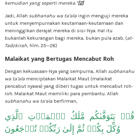
kemudian yang seperti mereka.”
[2]
Jadi, Allah
subhanahu wa ta’ala
ingin menguji mereka
untuk menyempurnakan keutamaan-keutamaan dan
meninggikan derajat mereka di sisi-Nya. Hal itu
bukanlah kekurangan bagi mereka, bukan pula azab. (
at-
Tadzkirah
, hlm. 25—26)
Malaikat yang Bertugas Mencabut Roh
Dengan kekuasaan-Nya yang sempurna, Allah
subhanahu
wa ta’ala
menciptakan Malaikat Maut (malaikat
pencabut nyawa) yang diberi tugas untuk mencabut roh-
roh. Malaikat Maut memiliki para pembantu. Allah
subhanahu wa ta’ala
berfirman,
قُلۡ يَتَوَفَّىٰكُم مَّلَكُ ٱلۡمَوۡتِ ٱلَّذِي
وُكِّلَ بِكُمۡ ثُمَّ إِلَىٰ رَبِّكُمۡ تُرۡجَعُونَ