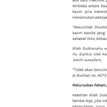
ada satu makhluk p
berbeda antara kau
kaum pria mencoba
menemukan adanya k
“Rasulullah
Shalla
kaum wanita yang m
sahabat Ibnu Abba
Allah
Subhanahu wa
itu dipikul oleh k
‘alaihi wasallam
,
“Tidak akan berunt
al-Bukhari no. 407
Meluruskan Paham,
Keadilan Allah
Sub
hamba-Nya, jika ti
benar-benar luru