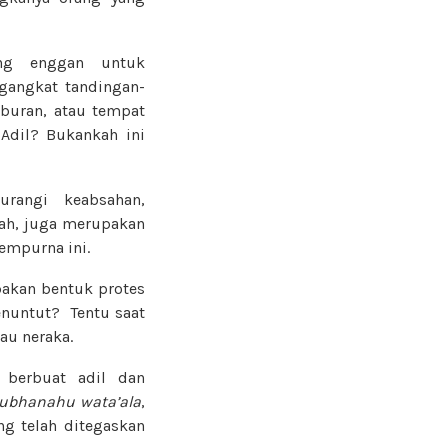
ang enggan untuk
ngangkat tandingan-
uburan, atau tempat
Adil? Bukankah ini
angi keabsahan,
ah, juga merupakan
empurna ini.
pakan bentuk protes
nuntut? Tentu saat
au neraka.
berbuat adil dan
ubhanahu wata’ala
,
ng telah ditegaskan