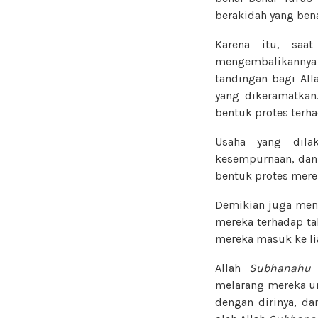
berakidah yang bena
Karena itu, saa
mengembalikannya
tandingan bagi Al
yang dikeramatkan
bentuk protes terha
Usaha yang dil
kesempurnaan, dan
bentuk protes merek
Demikian juga meng
mereka terhadap ta
mereka masuk ke li
Allah
Subhanahu 
melarang mereka u
dengan dirinya, da