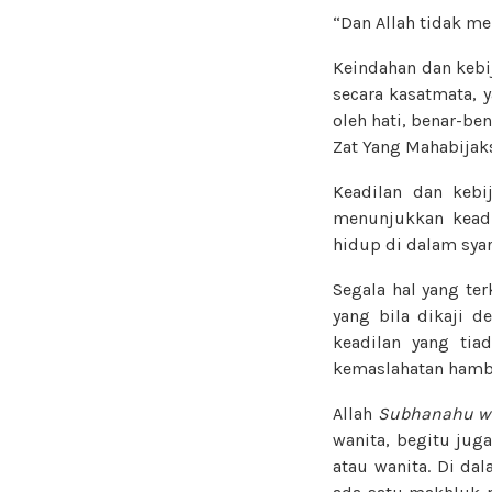
“Dan Allah tidak me
Keindahan dan kebi
secara kasatmata, y
oleh hati, benar-be
Zat Yang Mahabijak
Keadilan dan kebi
menunjukkan keadi
hidup di dalam syar
Segala hal yang ter
yang bila dikaji 
keadilan yang tia
kemaslahatan hamb
Allah
Subhanahu wa
wanita, begitu jug
atau wanita. Di da