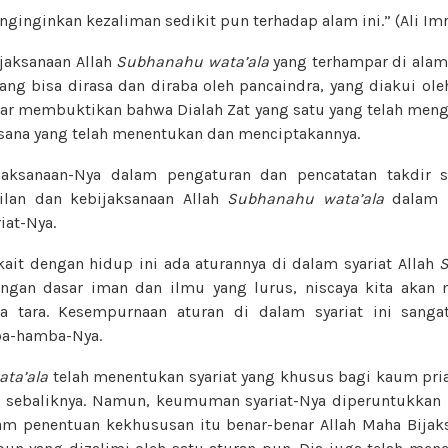
nginginkan kezaliman sedikit pun terhadap alam ini.” (Ali Imr
jaksanaan Allah
Subhanahu wata’ala
yang terhampar di alam 
ang bisa dirasa dan diraba oleh pancaindra, yang diakui oleh
nar membuktikan bahwa Dialah Zat yang satu yang telah meng
sana yang telah menentukan dan menciptakannya.
jaksanaan-Nya dalam pengaturan dan pencatatan takdir 
lan dan kebijaksanaan Allah
Subhanahu wata’ala
dalam m
iat-Nya.
kait dengan hidup ini ada aturannya di dalam syariat Allah
S
dengan dasar iman dan ilmu yang lurus, niscaya kita aka
da tara. Kesempurnaan aturan di dalam syariat ini sanga
a-hamba-Nya.
ta’ala
telah menentukan syariat yang khusus bagi kaum pri
a sebaliknya. Namun, keumuman syariat-Nya diperuntukkan 
lam penentuan kekhususan itu benar-benar Allah Maha Bijak