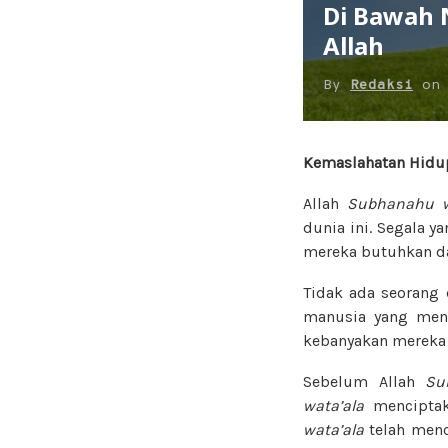
Di Bawah 
Allah
By
Redaksi
o
Kemaslahatan Hidup
Allah
Subhanahu w
dunia ini. Segala y
mereka butuhkan da
Tidak ada seorang 
manusia yang meng
kebanyakan mereka 
Sebelum Allah
Su
wata’ala
menciptak
wata’ala
telah menc