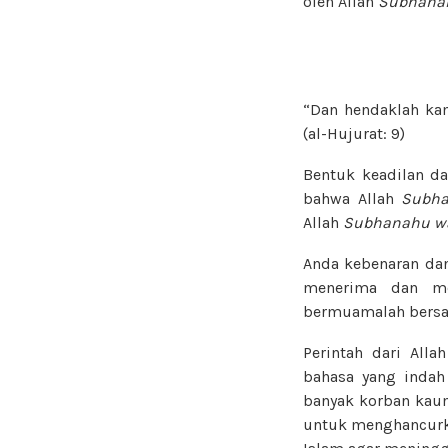
oleh Allah
Subhanah
“Dan hendaklah kam
(al-Hujurat: 9)
Bentuk keadilan d
bahwa Allah
Subha
Allah
Subhanahu wa
Anda kebenaran dan
menerima dan mel
bermuamalah bersa
Perintah dari Alla
bahasa yang indah 
banyak korban kaum
untuk menghancurka