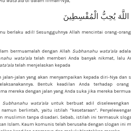
u wata’ala
di dalam firman-Nya,
 اللَّهَ يُحِبُّ الْمُقْسِطِينَ
u berlaku adil! Sesungguhnya Allah mencintai orang-orang 
alam bermuamalah dengan Allah
Subhanahu wata’ala
adala
nahu wata’ala
telah memberi Anda banyak nikmat, lalu A
ta’ala
telah menjelaskan kepada
 jalan-jalan yang akan menyampaikan kepada diri-Nya dan s
aksanakannya. Bentuk keadilan Anda terhadap orang
ma mereka dengan jalan yang Anda suka jika mereka bermua
h
Subhanahu wata’ala
untuk berbuat adil diselewengkan 
namun berlintah, yaitu istilah “kesetaraan”. Penyelewenga
 muslimin tanpa disadari. Sebab, istilah ini termasuk sloga
n Islam. Kaum komunis telah berusaha dengan slogan ini m