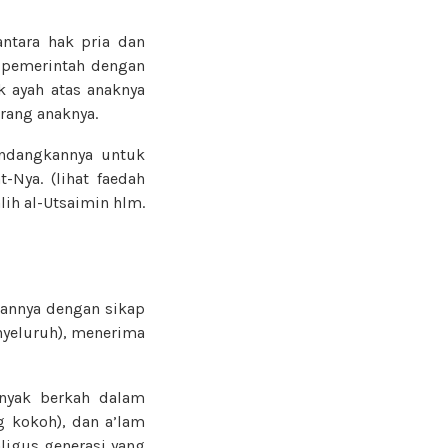
ntara hak pria dan
k pemerintah dengan
k ayah atas anaknya
rang anaknya.
andangkannya untuk
t-Nya. (lihat faedah
ih al-Utsaimin hlm.
gannya dengan sikap
nyeluruh), menerima
anyak berkah dalam
g kokoh), dan a’lam
aligus generasi yang