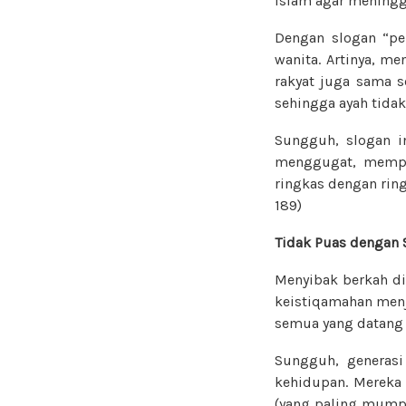
Islam agar meningg
Dengan slogan “pe
wanita. Artinya, m
rakyat juga sama s
sehingga ayah tida
Sungguh, slogan i
menggugat, mempr
ringkas dengan rin
189)
Tidak Puas dengan 
Menyibak berkah di
keistiqamahan menj
semua yang datang 
Sungguh, generasi
kehidupan. Mereka 
(yang paling mump