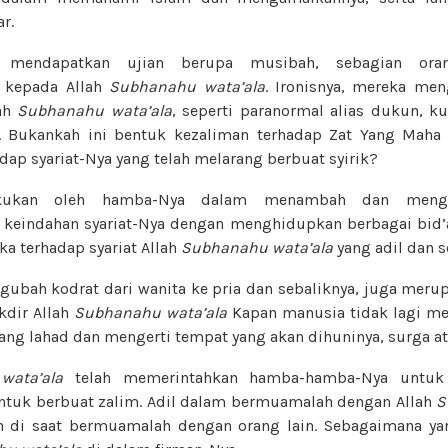
r.
t mendapatkan ujian berupa musibah, sebagian or
 kepada Allah
Subhanahu wata’ala
. Ironisnya, mereka me
lah
Subhanahu wata’ala
, seperti paranormal alias dukun, k
. Bukankah ini bentuk kezaliman terhadap Zat Yang Maha 
dap syariat-Nya yang telah melarang berbuat syirik?
akukan oleh hamba-Nya dalam menambah dan mengur
 keindahan syariat-Nya dengan menghidupkan berbagai bid’
a terhadap syariat Allah
Subhanahu wata’ala
yang adil dan s
ubah kodrat dari wanita ke pria dan sebaliknya, juga meru
kdir Allah
Subhanahu wata’ala
Kapan manusia tidak lagi me
ang lahad dan mengerti tempat yang akan dihuninya, surga at
wata’ala
telah memerintahkan hamba-hamba-Nya untuk 
ntuk berbuat zalim. Adil dalam bermuamalah dengan Allah
S
n di saat bermuamalah dengan orang lain. Sebagaimana ya