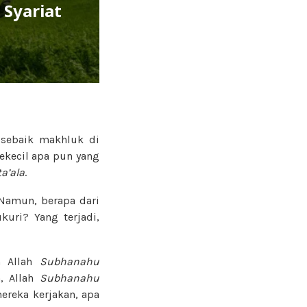
Syariat
sebaik makhluk di
sekecil apa pun yang
a’ala
.
 Namun, berapa dari
uri? Yang terjadi,
m Allah
Subhanahu
, Allah
Subhanahu
ereka kerjakan, apa