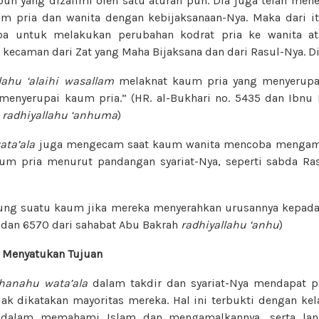
un yang dizalimi oleh satu aturan pun. Dia juga telah men
m pria dan wanita dengan kebijaksanaan-Nya. Maka dari it
 untuk melakukan perubahan kodrat pria ke wanita ata
ecaman dari Zat yang Maha Bijaksana dan dari Rasul-Nya. Di
llahu ‘alaihi wasallam
melaknat kaum pria yang menyerupa
enyerupai kaum pria.” (HR. al-Bukhari no. 5435 dan Ibnu 
s
radhiyallahu ‘anhuma
)
ta’ala
juga mengecam saat kaum wanita mencoba mengambi
aum pria menurut pandangan syariat-Nya, seperti sabda Ra
ung suatu kaum jika mereka menyerahkan urusannya kepada
3 dan 6570 dari sahabat Abu Bakrah
radhiyallahu ‘anhu
)
 Menyatukan Tujuan
hanahu wata’ala
dalam takdir dan syariat-Nya mendapat pr
dak dikatakan mayoritas mereka. Hal ini terbukti dengan ke
s dalam memahami Islam dan mengamalkannya, serta lan