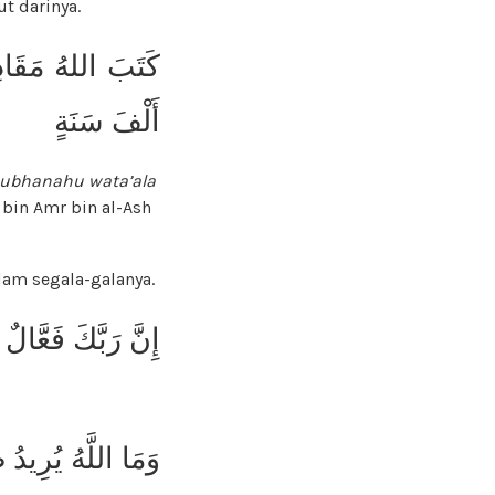
t darinya.
كَتَبَ اللهُ مَقَاد
أَلْفَ سَنَةٍ
ubhanahu wata’ala
 bin Amr bin al-Ash
lam segala-galanya.
إِنَّ رَبَّكَ فَعَّالٌ ل
وَمَا اللَّهُ يُرِيدُ ظ