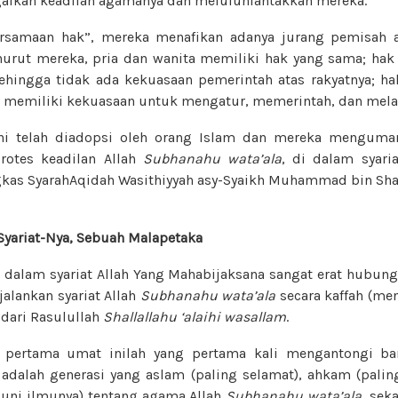
alkan keadilan agamanya dan meluluhlantakkan mereka.
rsamaan hak”, mereka menafikan adanya jurang pemisah a
enurut mereka, pria dan wanita memiliki hak yang sama; ha
ehingga tidak ada kekuasaan pemerintah atas rakyatnya; ha
k memiliki kekuasaan untuk mengatur, memerintah, dan mela
ni telah diadopsi oleh orang Islam dan mereka mengum
otes keadilan Allah
Subhanahu wata’ala
, di dalam syaria
gkas SyarahAqidah Wasithiyyah asy-Syaikh Muhammad bin Shal
Syariat-Nya, Sebuah Malapetaka
 dalam syariat Allah Yang Mahabijaksana sangat erat hubun
alankan syariat Allah
Subhanahu wata’ala
secara kaffah (me
dari Rasulullah
Shallallahu ‘alaihi wasallam
.
 pertama umat inilah yang pertama kali mengantongi b
adalah generasi yang aslam (paling selamat), ahkam (palin
uni ilmunya) tentang agama Allah
Subhanahu wata’ala
, sek