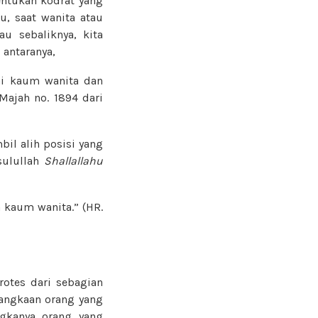
entukan kodrat yang
u, saat wanita atau
u sebaliknya, kita
 antaranya,
i kaum wanita dan
Majah no. 1894 dari
l alih posisi yang
sulullah
Shallallahu
 kaum wanita.” (HR.
otes dari sebagian
langkaan orang yang
gkanya orang yang