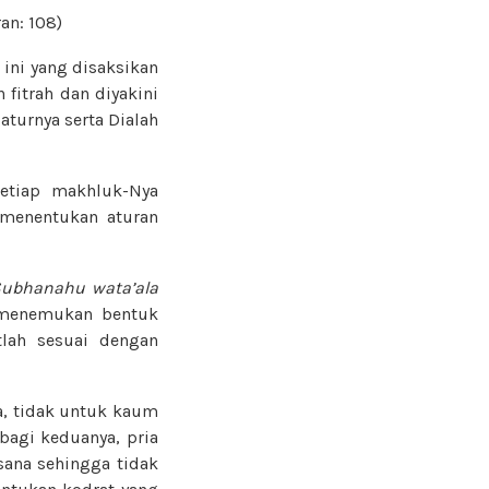
an: 108)
ini yang disaksikan
 fitrah dan diyakini
aturnya serta Dialah
setiap makhluk-Nya
enentukan aturan
ubhanahu wata’ala
n menemukan bentuk
tlah sesuai dengan
a, tidak untuk kaum
bagi keduanya, pria
sana sehingga tidak