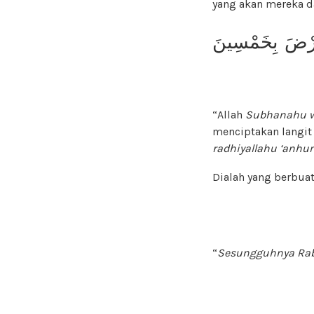
yang akan mereka d
أَرْضَ بِخَمْسِينَ
“Allah
Subhanahu w
menciptakan langit 
radhiyallahu ‘anh
Dialah yang berbua
“
Sesungguhnya Rab