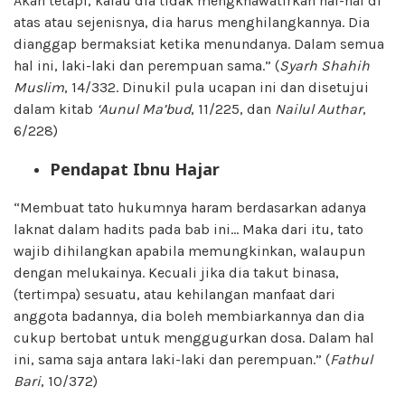
Akan tetapi, kalau dia tidak mengkhawatirkan hal-hal di
atas atau sejenisnya, dia harus menghilangkannya. Dia
dianggap bermaksiat ketika menundanya. Dalam semua
hal ini, laki-laki dan perempuan sama.” (
Syarh Shahih
Muslim
, 14/332. Dinukil pula ucapan ini dan disetujui
dalam kitab
‘Aunul Ma’bud
, 11/225, dan
Nailul Authar
,
6/228)
Pendapat Ibnu Hajar
“Membuat tato hukumnya haram berdasarkan adanya
laknat dalam hadits pada bab ini… Maka dari itu, tato
wajib dihilangkan apabila memungkinkan, walaupun
dengan melukainya. Kecuali jika dia takut binasa,
(tertimpa) sesuatu, atau kehilangan manfaat dari
anggota badannya, dia boleh membiarkannya dan dia
cukup bertobat untuk menggugurkan dosa. Dalam hal
ini, sama saja antara laki-laki dan perempuan.” (
Fathul
Bari
, 10/372)