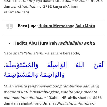
5931. Lihat
takhrij
-nya dalam kitab
Adabuz Zifaf
hlm. 203
dan
ash-Shahihah
no. 2792 karya al-Albani
rahimahullah
)
Baca juga:
Hukum Memotong Bulu Mata
Hadits Abu Hurairah
radhiallahu anhu
Nabi
shallallahu alaihi wa sallam
bersabda,
لَعَنَ اللهُ الوَاصِلَةَ وَالمُسْتَوْصِلَةَ،
وَالوَاشِمَةَ وَالمُسْتَوْشِمَةَ
“Allah wanita yang menyambung rambutnya dan yang
meminta untuk disambungkan, wanita yang menato
dan meminta ditatokan.”
(Sahih,
HR. al-Bukhari
no. 5933
dan dari sahabat Ibnu Umar
radhiallahu anhuma
no.