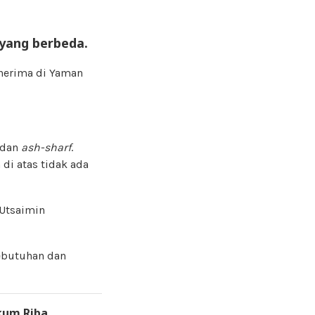
yang berbeda.
enerima di Yaman
dan
ash-sharf
.
di atas tidak ada
 Utsaimin
kebutuhan dan
kum Riba