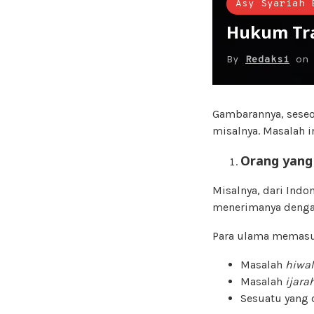
Asy Syariah 
Hukum Tra
By
Redaksi
o
Gambarannya, sese
misalnya. Masalah 
Orang yang
Misalnya, dari Ind
menerimanya denga
Para ulama memasuk
Masalah
hiwa
Masalah
ijara
Sesuatu yang 