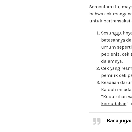
Sementara itu, mayo
bahwa cek menga
untuk bertransaksi
Sesungguhnya
batasannya dan
umum seperti i
pebisnis, cek
dalamnya.
Cek yang resmi
pemilik cek p
Keadaan darur
Kaidah ini ad
“Kebutuhan ya
kemudahan
”;
Baca juga