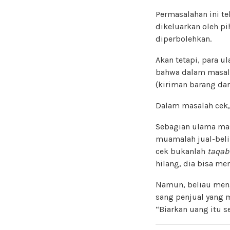
Permasalahan ini te
dikeluarkan oleh pi
diperbolehkan.
Akan tetapi, para 
bahwa dalam masa
(kiriman barang dar
Dalam masalah cek,
Sebagian ulama mas
muamalah jual-beli
cek bukanlah
taqa
hilang, dia bisa m
Namun, beliau menge
sang penjual yang 
“Biarkan uang itu s