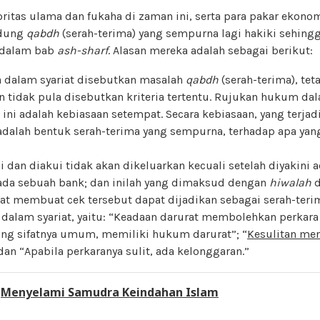
ritas ulama dan fukaha di zaman ini, serta para pakar ekon
ndung
qabdh
(serah-terima) yang sempurna lagi hakiki sehing
 dalam bab
ash-sharf
. Alasan mereka adalah sebagai berikut:
 dalam syariat disebutkan masalah
qabdh
(serah-terima), tet
 tidak pula disebutkan kriteria tertentu. Rujukan hukum dal
ni adalah kebiasaan setempat. Secara kebiasaan, yang terjad
 adalah bentuk serah-terima yang sempurna, terhadap apa yan
 dan diakui tidak akan dikeluarkan kecuali setelah diyakini 
ada sebuah bank; dan inilah yang dimaksud dengan
hiwalah
d
at membuat cek tersebut dapat dijadikan sebagai serah-terim
a dalam syariat, yaitu: “Keadaan darurat membolehkan perkara
ng sifatnya umum, memiliki hukum darurat”; “
Kesulitan me
 dan “Apabila perkaranya sulit, ada kelonggaran.”
:
Menyelami Samudra Keindahan Islam