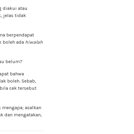
g diakui atau
 jelas tidak
ama berpendapat
ak boleh ada
hiwalah
tau belum?
apat bahwa
ak boleh. Sebab,
abila cek tersebut
ak mengapa; asalkan
nk dan mengatakan,