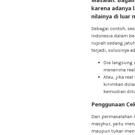
karena adanya l
nilainya di luar 
Sebagai contoh, se
Indonesia dalam ben
rupiah sedang jatuh
terjadi, solusinya a
Dia langsung 
menerima real
Atau, jika rea
kirimkan dola
kemudian ditu
Penggunaan Ce
Dari permasalahan
masyhur, yaitu me
maupun tukar-menu