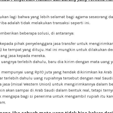
ukan lagi bahwa yang lebih selamat bagi agama seseorang da
iba adalah tidak melakukan transaksi seperti ini.
mberikan beberapa solusi, di antaranya:
kepada pihak penyelenggara jasa transfer untuk mengirimka
a) ke tempat yang dituju. Hal ini mungkin untuk dilakukan de
ang jasa kepada mereka.
uangnya terlebih dahulu, baru dia kirim dengan mata uang y
g mempunyai uang Rp10 juta yang hendak dikirimkan ke Arab
kar terlebih dahulu uang rupiahnya tersebut dengan real Saudi
a jasa (misal Western Union) untuk mengirimkannya dalam ben
akin akan sampai di Arab Saudi dalam bentuk real, tetapi ter
ak mengapa bagi si penerima untuk mengambil rupiah itu ka
am.
mana jika sebuah mata uang tidak bisa keluar dar