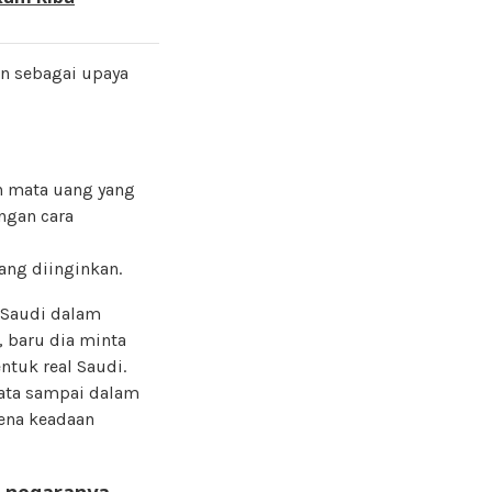
n sebagai upaya
n mata uang yang
ngan cara
ang diinginkan.
 Saudi dalam
, baru dia minta
tuk real Saudi.
nyata sampai dalam
rena keadaan
i negaranya