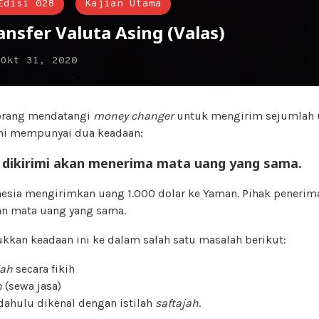
Edisi 028
Kajian Utama
nsfer Valuta Asing (Valas)
n
Okt 31, 2020
orang mendatangi
money changer
untuk mengirim sejumlah 
ini mempunyai dua keadaan:
 dikirimi akan menerima mata uang yang sama.
onesia mengirimkan uang 1.000 dolar ke Yaman. Pihak penerim
n mata uang yang sama.
kan keadaan ini ke dalam salah satu masalah berikut:
lah
secara fikih
h
(sewa jasa)
dahulu dikenal dengan istilah
saftajah
.