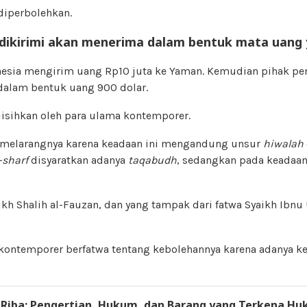
diperbolehkan.
 dikirimi akan menerima dalam bentuk mata uang 
onesia mengirim uang Rp10 juta ke Yaman. Kemudian pihak p
alam bentuk uang 900 dolar.
lisihkan oleh para ulama kontemporer.
 melarangnya karena keadaan ini mengandung unsur
hiwalah
-sharf
disyaratkan adanya
taqabudh
, sedangkan pada keadaan 
aikh Shalih al-Fauzan, dan yang tampak dari fatwa Syaikh Ibnu
 kontemporer berfatwa tentang kebolehannya karena adanya 
:
Riba; Pengertian, Hukum, dan Barang yang Terkena Hu