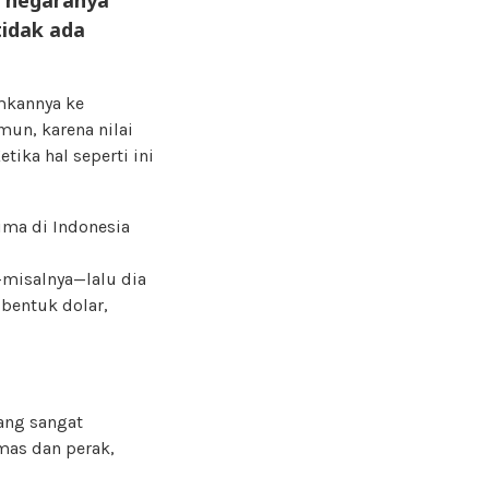
tidak ada
mkannya ke
mun, karena nilai
tika hal seperti ini
ima di Indonesia
r—misalnya—lalu dia
 bentuk dolar,
ang sangat
emas dan perak,