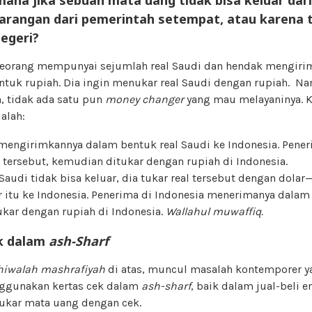
arangan dari pemerintah setempat, atau karena 
negeri?
seorang mempunyai sejumlah real Saudi dan hendak mengiri
tuk rupiah. Dia ingin menukar real Saudi dengan rupiah. Na
, tidak ada satu pun
money changer
yang mau melayaninya. Ke
dalah:
mengirimkannya dalam bentuk real Saudi ke Indonesia. Pener
 tersebut, kemudian ditukar dengan rupiah di Indonesia.
l Saudi tidak bisa keluar, dia tukar real tersebut dengan dola
r itu ke Indonesia. Penerima di Indonesia menerimanya dalam
kar dengan rupiah di Indonesia.
Wallahul muwaffiq.
k dalam
ash-Sharf
hiwalah
mashrafiyah
di atas, muncul masalah kontemporer y
nggunakan kertas cek dalam
ash-sharf
, baik dalam jual-beli 
kar mata uang dengan cek.