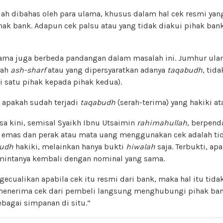
lah dibahas oleh para ulama, khusus dalam hal cek resmi yan
hak bank. Adapun cek palsu atau yang tidak diakui pihak bank,
ulama juga berbeda pandangan dalam masalah ini. Jumhur ul
lah
ash-sharf
atau yang dipersyaratkan adanya
taqabudh
, tid
i satu pihak kepada pihak kedua).
 apakah sudah terjadi
taqabudh
(serah-terima) yang hakiki a
a kini, semisal Syaikh Ibnu Utsaimin
rahimahullah
, berpend
 emas dan perak atau mata uang menggunakan cek adalah tid
budh
hakiki, melainkan hanya bukti
hiwalah
saja. Terbukti, ap
emintanya kembali dengan nominal yang sama.
cualikan apabila cek itu resmi dari bank, maka hal itu tid
menerima cek dari pembeli langsung menghubungi pihak ba
ebagai simpanan di situ.”