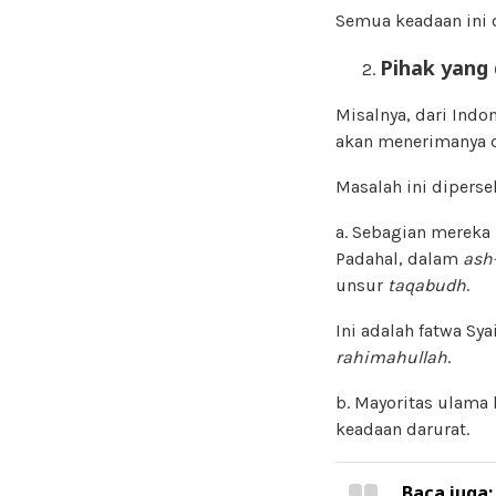
Semua keadaan ini 
Pihak yang
Misalnya, dari Ind
akan menerimanya d
Masalah ini diperse
a. Sebagian mereka
Padahal, dalam
ash
unsur
taqabudh
.
Ini adalah fatwa Sy
rahimahullah
.
b. Mayoritas ulama
keadaan darurat.
Baca juga