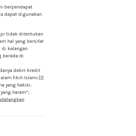
omi berpendapat
ga dapat digunakan
api tidak ditentukan
am hal yang bersifat
i di kalangan
g berada di
adanya debit-kredit
alam fikih Islami.
[1]
a yang hakiki.
 yang haram”;
ndatangkan