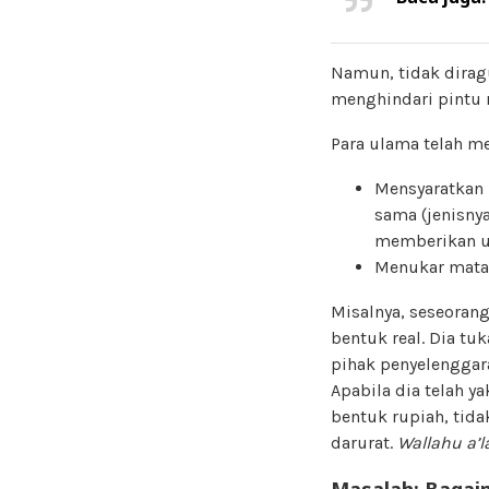
Namun, tidak dirag
menghindari pintu r
Para ulama telah me
Mensyaratkan 
sama (jenisny
memberikan u
Menukar mata 
Misalnya, seseoran
bentuk real. Dia tu
pihak penyelenggar
Apabila dia telah y
bentuk rupiah, tid
darurat.
Wallahu a’l
Masalah
: Bagai