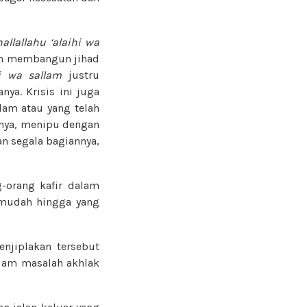
hallallahu ‘alaihi wa
an membangun jihad
hi wa sallam
justru
nya. Krisis ini juga
am atau yang telah
gnya, menipu dengan
n segala bagiannya,
g-orang kafir dalam
g mudah hingga yang
enjiplakan tersebut
alam masalah akhlak