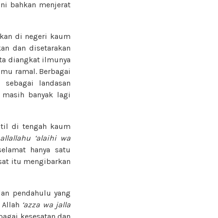
ini bahkan menjerat
nkan di negeri kaum
an dan disetarakan
rta diangkat ilmunya
ilmu ramal. Berbagai
 sebagai landasan
 masih banyak lagi
il di tengah kaum
allallahu ‘alaihi wa
elamat hanya satu
esat itu mengibarkan
lan pendahulu yang
 Allah
‘azza wa jalla
bagai kesesatan dan