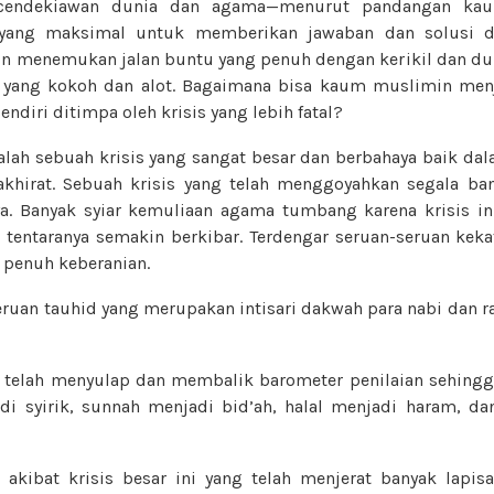
 cendekiawan dunia dan agama—menurut pandangan ka
yang maksimal untuk memberikan jawaban dan solusi da
un menemukan jalan buntu yang penuh dengan kerikil dan dur
ang kokoh dan alot. Bagaimana bisa kaum muslimin menj
ndiri ditimpa oleh krisis yang lebih fatal?
alah sebuah krisis yang sangat besar dan berbahaya baik da
khirat. Sebuah krisis yang telah menggoyahkan segala ban
a. Banyak syiar kemuliaan agama tumbang karena krisis ini.
a tentaranya semakin berkibar. Terdengar seruan-seruan keka
 penuh keberanian.
seruan tauhid yang merupakan intisari dakwah para nabi dan 
ng telah menyulap dan membalik barometer penilaian sehing
adi syirik, sunnah menjadi bid’ah, halal menjadi haram, d
akibat krisis besar ini yang telah menjerat banyak lapis