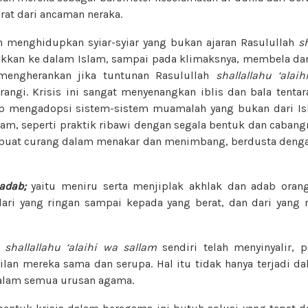
rat dari ancaman neraka.
 menghidupkan syiar-syiar yang bukan ajaran Rasulullah
s
sukkan ke dalam Islam, sampai pada klimaksnya, membela d
 mengherankan jika tuntunan Rasulullah
shallallahu ‘alai
ngi. Krisis ini sangat menyenangkan iblis dan bala tentara
 mengadopsi sistem-sistem muamalah yang bukan dari Isl
lam, seperti praktik ribawi dengan segala bentuk dan caban
erbuat curang dalam menakar dan menimbang, berdusta denga
 adab;
yaitu meniru serta menjiplak akhlak dan adab oran
dari yang ringan sampai kepada yang berat, dan dari yan
h
shallallahu ‘alaihi wa sallam
sendiri telah menyinyalir, p
an mereka sama dan serupa. Hal itu tidak hanya terjadi d
alam semua urusan agama.