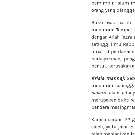
pemimpin kaum musl
orang yang diangga
Bukti nyata hal it
muslimin. Tempat-
dengan Allah
‘azza 
setinggi ilmu Rabb.
jimat diperdagan
berkeyakinan, pen
bentuk kerusakan ak
Krisis manhaj;
Seb
muslimin sehingga
sallam
akan adanya
merupakan bukti wah
bendera masingmas
Karena seruan 72 
saleh, yaitu jalan 
telah menjadikan j