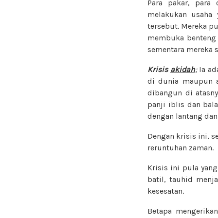
Para pakar, para
melakukan usaha 
tersebut. Mereka p
membuka benteng y
sementara mereka se
Krisis
akidah
;
Ia ad
di dunia maupun a
dibangun di atasny
panji iblis dan bal
dengan lantang dan
Dengan krisis ini, 
reruntuhan zaman.
Krisis ini pula ya
batil, tauhid menj
kesesatan.
Betapa mengerikan 