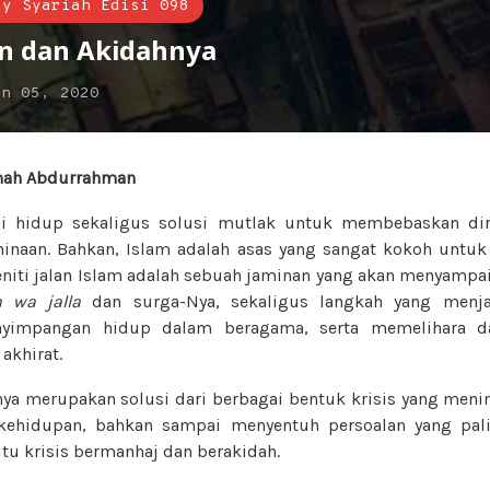
sy Syariah Edisi 098
an dan Akidahnya
an 05, 2020
mah Abdurrahman
si hidup sekaligus solusi mutlak untuk membebaskan di
inaan. Bahkan, Islam adalah asas yang sangat kokoh untu
eniti jalan Islam adalah sebuah jaminan yang akan menyamp
a wa jalla
dan surga-Nya, sekaligus langkah yang menja
nyimpangan hidup dalam beragama, serta memelihara da
akhirat.
ya merupakan solusi dari berbagai bentuk krisis yang menim
 kehidupan, bahkan sampai menyentuh persoalan yang pal
tu krisis bermanhaj dan berakidah.