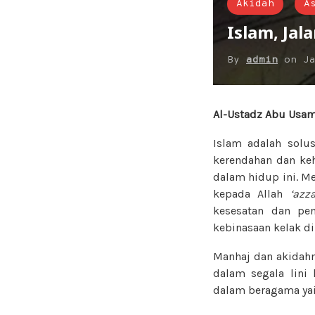
Akidah
A
Islam, Jal
By
admin
on
J
Al-Ustadz Abu Usa
Islam adalah solu
kerendahan dan keh
dalam hidup ini. M
kepada Allah
‘azz
kesesatan dan pe
kebinasaan kelak di 
Manhaj dan akidahn
dalam segala lini
dalam beragama yai