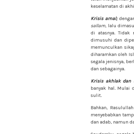
keselamatan di akhi
Krisis amal;
dengan
sallam
, lalu dima
di atasnya. Tidak
dimusuhi dan dipera
memunculkan sikap
diharamkan oleh Is
segala jenisnya, b
dan sebagainya.
Krisis akhlak dan
banyak hal. Mulai 
sulit.
Bahkan, Rasululla
menyebabkan tampil
dan adab, namun d