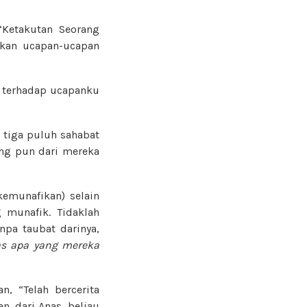
“Ketakutan Seorang
kan ucapan-ucapan
 terhadap ucapanku
 tiga puluh sahabat
ang pun dari mereka
kemunafikan) selain
 munafik. Tidaklah
npa taubat darinya,
as apa yang mereka
n, “Telah bercerita
, dari Anas, beliau