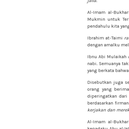
jalla
.
Al-Imam al-Bukha
Mukmin untuk Ter
pendahulu kita yang
Ibrahim at-Taimi
ra
dengan amalku mela
Ibnu Abi Mulaikah
nabi. Semuanya tak
yang berkata bahwa 
Disebutkan juga se
orang yang berima
diperingatkan dari
berdasarkan firma
kerjakan
dan merek
Al-Imam al-Bukha
kepadaku Abu al-Wa