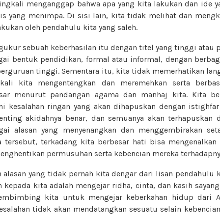
ringkali menganggap bahwa apa yang kita lakukan dan ide 
is yang menimpa. Di sisi lain, kita tidak melihat dan mengk
lakukan oleh pendahulu kita yang saleh.
gukur sebuah keberhasilan itu dengan titel yang tinggi atau po
 bentuk pendidikan, formal atau informal, dengan berbag
erguruan tinggi. Sementara itu, kita tidak memerhatikan la
ngkali kita mengentengkan dan meremehkan serta berbas
sar menurut pandangan agama dan manhaj kita. Kita be
i kesalahan ringan yang akan dihapuskan dengan istighfa
penting akidahnya benar, dan semuanya akan terhapuskan 
agai alasan yang menyenangkan dan menggembirakan set
 tersebut, terkadang kita berbesar hati bisa mengenalka
enghentikan permusuhan serta kebencian mereka terhadapny
 alasan yang tidak pernah kita dengar dari lisan pendahulu k
kepada kita adalah mengejar ridha, cinta, dan kasih sayang
embimbing kita untuk mengejar keberkahan hidup dari 
salahan tidak akan mendatangkan sesuatu selain kebencian