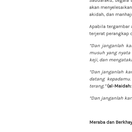
Saudaraku, segala 
akan menyelesaikann
akidah, dan manhaj
Apabila tergambar a
terjerat perangkap d
“Dan janganlah ka
musuh yang nyata b
keji, dan mengataka
“Dan janganlah ka
datang kepadamu. 
terang.”
(al-Maidah:
“Dan janganlah ka
Meraba dan Berkhay