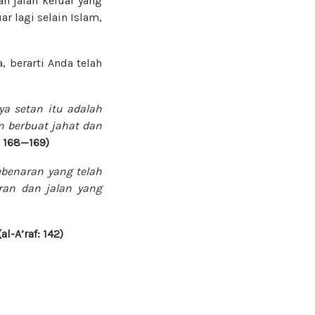
n jalan keluar yang
r lagi selain Islam,
, berarti Anda telah
a setan itu adalah
n berbuat jahat dan
: 168—169)
benaran yang telah
ran dan jalan yang
(al-A’raf: 142)