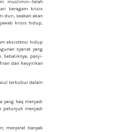
um muslimin—telah
ri beragam krisis
i-duri, seakan-akan
awab krisis hidup,
lam eksistensi hidup
gunan syariat yang
 Sebaliknya, panji-
firan dan kesyirikan
rasul terkubur dalam
ga yang haq menjadi
an petunjuk menjadi
an; menjerat banyak