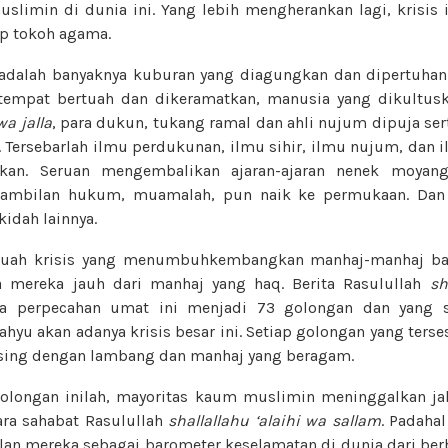
imin di dunia ini. Yang lebih mengherankan lagi, krisis 
p tokoh agama.
u adalah banyaknya kuburan yang diagungkan dan dipertuha
tempat bertuah dan dikeramatkan, manusia yang dikultusk
wa jalla
, para dukun, tukang ramal dan ahli nujum dipuja se
 Tersebarlah ilmu perdukunan, ilmu sihir, ilmu nujum, dan 
gkan. Seruan mengembalikan ajaran-ajaran nenek moyang
gambilan hukum, muamalah, pun naik ke permukaan. Dan
idah lainnya.
uah krisis yang menumbuhkembangkan manhaj-manhaj bat
 mereka jauh dari manhaj yang haq. Berita Rasulullah
sh
 perpecahan umat ini menjadi 73 golongan dan yang s
yu akan adanya krisis besar ini. Setiap golongan yang ters
ing dengan lambang dan manhaj yang beragam.
golongan inilah, mayoritas kaum muslimin meninggalkan ja
para sahabat Rasulullah
shallallahu ‘alaihi wa sallam
. Padahal
alan mereka sebagai barometer keselamatan di dunia dari ber