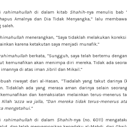
ri
rahimahullah
di dalam kitab
Shahih
-nya menulis bab 
hapus Amalnya dan Dia Tidak Menyangka,” lalu membawa
 saleh.
himahullah
menerangkan, “Saya tidaklah melakukan koreksi
inkan karena ketakutan saya menjadi munafik.”
rahimahullah
berkata, “Sungguh, saya telah bertemu dengan
ut kemunafikan akan menimpa diri mereka. Tidak ada seor
imannya di atas iman Jibril dan Mikail.”
buah riwayat dari al-Hasan, “Tiadalah yang takut darinya (
n. Tidaklah ada yang merasa aman darinya selain seorang
 kemunafikan dan kemaksiatan melainkan terus-menerus ta
n Allah
‘azza wa jalla
,
“Dan mereka tidak terus-menerus
at
a mengetahui.”
ri
rahimahullah
di dalam
Shahih
-nya (no. 6011) mengataka
lid, dan telah menyampaikan kepadaku al-Mahdi, dari Ghailan