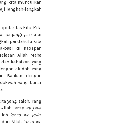
yang kita munculkan
aji langkah-langkah
pularitas kita. Kita
ai jenjangnya mulai
ngkah pendahulu kita
a-basi di hadapan
ralasan Allah Maha
r dan kebaikan yang
dengan akidah yang
an. Bahkan, dengan
n dakwah yang benar
a.
ita yang saleh. Yang
 Allah
‘azza wa jalla
Allah
‘azza wa jalla
.
 dari Allah
‘azza wa