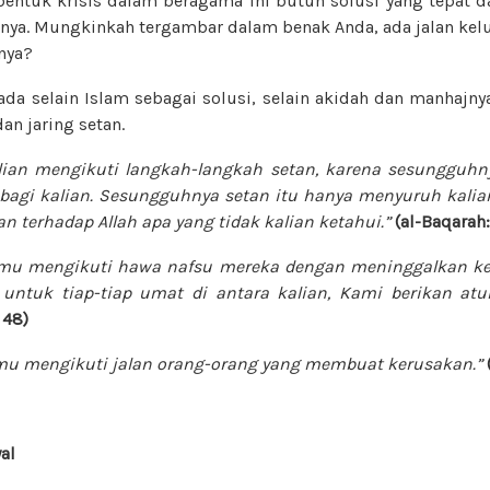
bentuk krisis dalam beragama ini butuh solusi yang tepat da
ya. Mungkinkah tergambar dalam benak Anda, ada jalan kelua
nya?
da selain Islam sebagai solusi, selain akidah dan manhajnya
an jaring setan.
lian mengikuti langkah-langkah setan, karena sesungguhny
agi kalian. Sesungguhnya setan itu hanya menyuruh kalia
n terhadap Allah apa yang tidak kalian ketahui.”
(al-Baqarah
mu mengikuti hawa nafsu mereka dengan meninggalkan ke
untuk tiap-tiap umat di antara kalian, Kami berikan atu
 48)
mu mengikuti jalan orang-orang yang membuat kerusakan.”
al