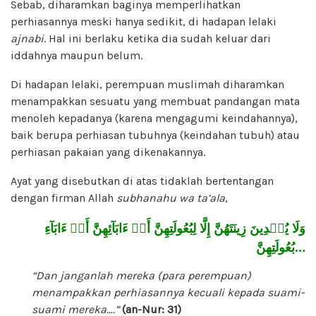
Sebab, diharamkan baginya memperlihatkan
perhiasannya meski hanya sedikit, di hadapan lelaki
ajnabi
. Hal ini berlaku ketika dia sudah keluar dari
iddahnya maupun belum.
Di hadapan lelaki, perempuan muslimah diharamkan
menampakkan sesuatu yang membuat pandangan mata
menoleh kepadanya (karena mengagumi keindahannya),
baik berupa perhiasan tubuhnya (keindahan tubuh) atau
perhiasan pakaian yang dikenakannya.
Ayat yang disebutkan di atas tidaklah bertentangan
dengan firman Allah
subhanahu wa ta’ala
,
وَلَا يُبۡدِينَ زِينَتَهُنَّ إِلَّا لِبُعُولَتِهِنَّ أَوۡ ءَابَآئِهِنَّ أَوۡ ءَابَآءِ
بُعُولَتِهِنَّ
…
“Dan janganlah mereka (para perempuan)
menampakkan perhiasannya kecuali kepada suami-
suami mereka….”
(an-Nur: 31)