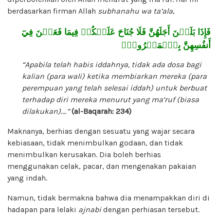
berdasarkan firman Allah
subhanahu wa ta’ala
,
فَإِذَا بَلَغۡنَ أَجَلَهُنَّ فَلَا جُنَاحَ عَلَيۡكُمۡ فِيمَا فَعَلۡنَ فِيٓ
أَنفُسِهِنَّ بِٱلۡمَعۡرُوفِۗ
“Apabila telah habis iddahnya, tidak ada dosa bagi
kalian (para wali) ketika membiarkan mereka (para
perempuan yang telah selesai iddah) untuk berbuat
terhadap diri mereka menurut yang ma’ruf (biasa
dilakukan)….”
(al-Baqarah: 234)
Maknanya, berhias dengan sesuatu yang wajar secara
kebiasaan, tidak menimbulkan godaan, dan tidak
menimbulkan kerusakan. Dia boleh berhias
menggunakan celak, pacar, dan mengenakan pakaian
yang indah.
Namun, tidak bermakna bahwa dia menampakkan diri di
hadapan para lelaki
ajnabi
dengan perhiasan tersebut.