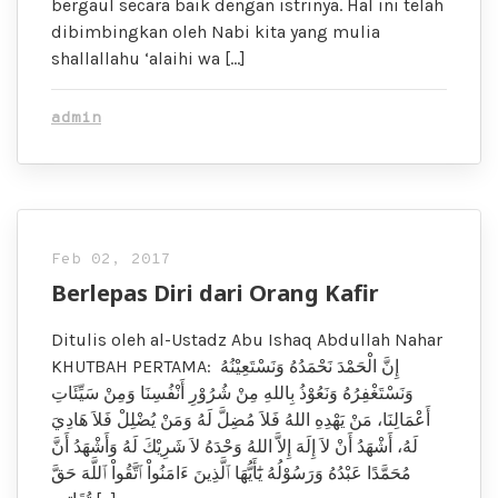
bergaul secara baik dengan istrinya. Hal ini telah
dibimbingkan oleh Nabi kita yang mulia
shallallahu ‘alaihi wa […]
admin
Feb 02, 2017
Berlepas Diri dari Orang Kafir
Ditulis oleh al-Ustadz Abu Ishaq Abdullah Nahar
KHUTBAH PERTAMA: إِنَّ الْحَمْدَ نَحْمَدُهُ وَنَسْتَعِيْنُهُ
وَنَسْتَغْفِرُهُ وَنَعُوْذُ بِاللهِ مِنْ شُرُوْرِ أَنْفُسِنَا وَمِنْ سَيِّئَاتِ
أَعْمَالِنَا، مَنْ يَهْدِهِ اللهُ فَلاَ مُضِلَّ لَهُ وَمَنْ يُضْلِلْ فَلاَ هَادِيَ
لَهُ، أَشْهَدُ أَنْ لاَ إِلَهَ إِلاَّ اللهُ وَحْدَهُ لاَ شَرِيْكَ لَهُ وَأَشْهَدُ أَنَّ
مُحَمَّدًا عَبْدُهُ وَرَسُوْلُهُ يَٰٓأَيُّهَا ٱلَّذِينَ ءَامَنُواْ ٱتَّقُواْ ٱللَّهَ حَقَّ