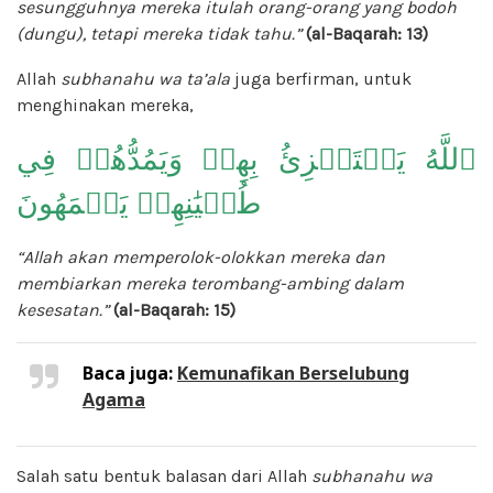
sesungguhnya mereka itulah orang-orang yang bodoh
(dungu), tetapi mereka tidak tahu.”
(al-Baqarah: 13)
Allah
subhanahu wa ta’ala
juga berfirman, untuk
menghinakan mereka,
ٱللَّهُ يَسۡتَهۡزِئُ بِهِمۡ وَيَمُدُّهُمۡ فِي
طُغۡيَٰنِهِمۡ يَعۡمَهُونَ
“Allah akan memperolok-olokkan mereka dan
membiarkan mereka terombang-ambing dalam
kesesatan.”
(al-Baqarah: 15)
Baca juga:
Kemunafikan Berselubung
Agama
Salah satu bentuk balasan dari Allah
subhanahu wa