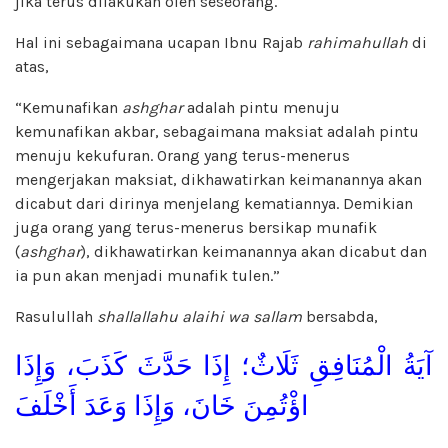
jika terus dilakukan oleh seseorang.
Hal ini sebagaimana ucapan Ibnu Rajab
rahimahullah
di
atas,
“Kemunafikan
ashghar
adalah pintu menuju
kemunafikan akbar, sebagaimana maksiat adalah pintu
menuju kekufuran. Orang yang terus-menerus
mengerjakan maksiat, dikhawatirkan keimanannya akan
dicabut dari dirinya menjelang kematiannya. Demikian
juga orang yang terus-menerus bersikap munafik
(
ashghar
), dikhawatirkan keimanannya akan dicabut dan
ia pun akan menjadi munafik tulen.”
Rasulullah
shallallahu alaihi wa sallam
bersabda,
آيَةُ الْمُنَافِقِ ثَلَاثٌ؛ إِذَا حَدَّثَ كَذَبَ، وَإِذَا
اؤْتُمِنَ خَانَ، وَإِذَا وَعَدَ أَخْلَفَ