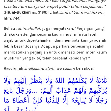
tidak akan bisa mencium bau surg
a
. Padahal, wanginya
bisa tercium dari jarak empat puluh tahun perjalanan.’”
(
HR.
a
l-Bukhari
no. 3166) [Lihat
Jami’ul Ulum wal Hikam
,
hlm. 744]
Beliau
rahimahullah
juga menyatakan, “Perjanjian yang
dilakukan dengan sesama kaum muslimin itu lebih
wajib untuk dipertahankan, dan membatalkannya adalah
lebih besar dosanya. Adapun perkara terbesarnya adalah
membatalkan perjanjian untuk menaati pemimpin kaum
muslimin yang (kita) telah berbaiat kepadanya.”
Rasulullah
shallallahu alaihi wa sallam
bersabda,
ثَلَاثَةٌ لَا يُكَلِّمُهُمْ اللهُ وَلَا يَنْظُرُ إِلَيْهِمْ وَلَا
يُزَكِّيهِمْ وَلَهُمْ عَذَابٌ أَلِيمٌ: …وَرَجُلٌ بَايَعَ
رَجُلًا لَا يُبَايِعُهُ إِلَّا لِلدُّنْيَا فَإِنْ أَعْطَاهُ مَا
يُرِيدُ وَفَى لَهُ…