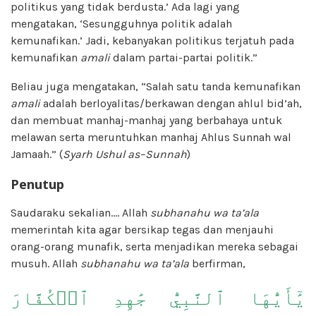
politikus yang tidak berdusta.’ Ada lagi yang
mengatakan, ‘Sesungguhnya politik adalah
kemunafikan.’ Jadi, kebanyakan politikus terjatuh pada
kemunafikan
amali
dalam partai-partai politik.”
Beliau juga mengatakan, “Salah satu tanda kemunafikan
amali
adalah berloyalitas/berkawan dengan ahlul bid’ah,
dan membuat manhaj-manhaj yang berbahaya untuk
melawan serta meruntuhkan manhaj Ahlus Sunnah wal
Jamaah.” (
Syarh Ushul
a
s
–
Sunnah
)
Penutup
Saudaraku sekalian.… Allah
subhanahu wa ta’ala
memerintah kita agar bersikap tegas dan menjauhi
orang-orang munafik, serta menjadikan mereka sebagai
musuh. Allah
subhanahu wa ta’ala
berfirman,
يَٰٓأَيُّهَا ٱلنَّبِيُّ جَٰهِدِ ٱلۡكُفَّارَ