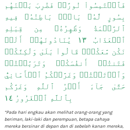
فَٱلۡتَمِسُواْ نُورًاۖ فَضُرِبَ بَيۡنَهُم
بِسُورٍ لَّهُۥ بَابُۢ بَاطِنُهُۥ فِيهِ
ٱلرَّحۡمَةُ وَظَٰهِرُهُۥ مِن قِبَلِهِ
ٱلۡعَذَابُ ١٣ يُنَادُونَهُمۡ أَلَمۡ
نَكُن مَّعَكُمۡۖ قَالُواْ بَلَىٰ وَلَٰكِنَّكُمۡ
فَتَنتُمۡ أَنفُسَكُمۡ وَتَرَبَّصۡتُمۡ
وَٱرۡتَبۡتُمۡ وَغَرَّتۡكُمُ ٱلۡأَمَانِيُّ
حَتَّىٰ جَآءَ أَمۡرُ ٱللَّهِ وَغَرَّكُم
بِٱللَّهِ ٱلۡغَرُورُ ١٤
“Pada hari engkau akan melihat orang-orang yang
beriman, laki-laki dan perempuan, betapa cahaya
mereka bersinar di depan dan di sebelah kanan mereka,