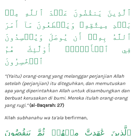
ٱلَّذِينَ يَنقُضُونَ عَهۡدَ ٱللَّهِ مِنۢ
بَعۡدِ مِيثَٰقِهِۦ وَيَقۡطَعُونَ مَآ أَمَرَ
ٱللَّهُ بِهِۦٓ أَن يُوصَلَ وَيُفۡسِدُونَ
فِي ٱلۡأَرۡضِۚ أُوْلَٰٓئِكَ هُمُ
ٱلۡخَٰسِرُونَ
“(Yaitu) orang-orang yang melanggar perjanjian Allah
setelah (perjanjian) itu diteguhkan, dan memutuskan
apa yang diperintahkan Allah untuk disambungkan dan
berbuat kerusakan di bumi. Mereka itulah orang-orang
yang rugi.”
(al-Baqarah: 27)
Allah
subhanahu wa ta’ala
berfirman,
ٱلَّذِينَ عَٰهَدتَّ مِنۡهُمۡ ثُمَّ يَنقُضُونَ