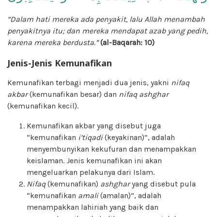
“Dalam hati mereka ada penyakit, lalu Allah menambah
penyakitnya itu; dan mereka mendapat azab yang pedih,
karena mereka berdusta.”
(al-Baqarah: 10)
Jenis-Jenis Kemunafikan
Kemunafikan terbagi menjadi dua jenis, yakni
nifaq
akbar
(kemunafikan besar) dan
nifaq ashghar
(kemunafikan kecil).
Kemunafikan akbar yang disebut juga
“kemunafikan
i’tiqadi
(keyakinan)”, adalah
menyembunyikan kekufuran dan menampakkan
keislaman. Jenis kemunafikan ini akan
mengeluarkan pelakunya dari Islam.
Nifaq
(kemunafikan)
ashghar
yang disebut pula
“kemunafikan
amali
(amalan)”, adalah
menampakkan lahiriah yang baik dan