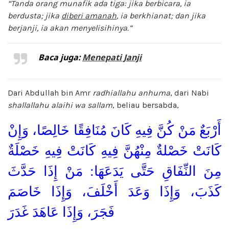
“Tanda orang munafik ada tiga: jika berbicara, ia
berdusta; jika
diberi amanah
, ia berkhianat; dan jika
berjanji, ia akan menyelisihinya.”
Baca juga:
Menepati Janji
Dari Abdullah bin Amr
radhiallahu anhuma
, dari Nabi
shallallahu alaihi wa sallam
, beliau bersabda,
أَرْبَعٌ مَنْ كُنَّ فِيهِ كَانَ مُنَافِقًا خَالِصًا، وَإِنْ
كَانَتْ خَصْلةٌ مِنْهُنَّ فِيهِ كَانَتْ فِيهِ خَصْلَةٌ
مِنَ النِّفَاقِ حَتَّى يَدَعَهَا: مَنْ إِذَا حَدَّثَ
كَذَبَ، وَإِذَا وَعَدَ أَخْلَفَ، وَإِذَا خَاصَمَ
فَجَرَ، وَإِذَا عَاهَدَ غَدَرَ