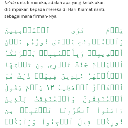
ta’ala
untuk mereka, adalah apa yang kelak akan
ditimpakan kepada mereka di Hari Kiamat nanti,
sebagaimana firman-Nya,
يَوۡمَ تَرَى ٱلۡمُؤۡمِنِينَ
وَٱلۡمُؤۡمِنَٰتِ يَسۡعَىٰ نُورُهُم بَيۡنَ
أَيۡدِيهِمۡ وَبِأَيۡمَٰنِهِمۖ بُشۡرَىٰكُمُ
ٱلۡيَوۡمَ جَنَّٰتٌ تَجۡرِي مِن تَحۡتِهَا
ٱلۡأَنۡهَٰرُ خَٰلِدِينَ فِيهَاۚ ذَٰلِكَ هُوَ
ٱلۡفَوۡزُ ٱلۡعَظِيمُ ١٢ يَوۡمَ يَقُولُ
ٱلۡمُنَٰفِقُونَ وَٱلۡمُنَٰفِقَٰتُ لِلَّذِينَ
ءَامَنُواْ ٱنظُرُونَا نَقۡتَبِسۡ مِن
نُّورِكُمۡ قِيلَ ٱرۡجِعُواْ وَرَآءَكُمۡ