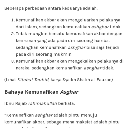
Beberapa perbedaan antara keduanya adalah:
Kemunafikan akbar akan mengeluarkan pelakunya
dari Islam, sedangkan kemunafikan
ashghar
tidak.
Tidak mungkin bersatu kemunafikan akbar dengan
keimanan yang ada pada diri seorang hamba,
sedangkan kemunafikan
ashghar
bisa saja terjadi
pada diri seorang mukmin.
Kemunafikan akbar akan mengekalkan pelakunya di
neraka, sedangkan kemunafikan
ashghar
tidak.
(Lihat
Kitabut Tauhid
, karya Syaikh Shalih al-Fauzan)
Bahaya Kemunafikan
Asghar
Ibnu Rajab
rahimahullah
berkata,
“Kemunafikan
ashghar
adalah pintu menuju
kemunafikan akbar, sebagaimana maksiat adalah pintu