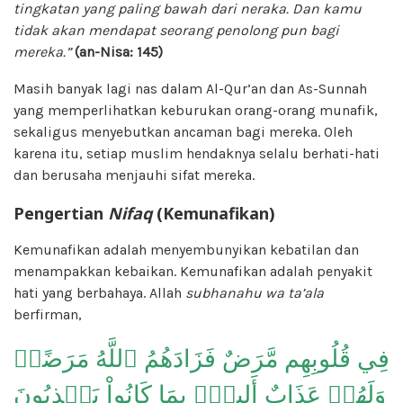
tingkatan yang paling bawah dari neraka. Dan kamu
tidak akan mendapat seorang penolong pun bagi
mereka.”
(an-Nisa: 145)
Masih banyak lagi nas dalam Al-Qur’an dan As-Sunnah
yang memperlihatkan keburukan orang-orang munafik,
sekaligus menyebutkan ancaman bagi mereka. Oleh
karena itu, setiap muslim hendaknya selalu berhati-hati
dan berusaha menjauhi sifat mereka.
Pengertian
Nifaq
(Kemunafikan)
Kemunafikan adalah menyembunyikan kebatilan dan
menampakkan kebaikan. Kemunafikan adalah penyakit
hati yang berbahaya. Allah
subhanahu wa ta’ala
berfirman,
فِي قُلُوبِهِم مَّرَضٌ فَزَادَهُمُ ٱللَّهُ مَرَضًاۖ
وَلَهُمۡ عَذَابٌ أَلِيمُۢ بِمَا كَانُواْ يَكۡذِبُونَ