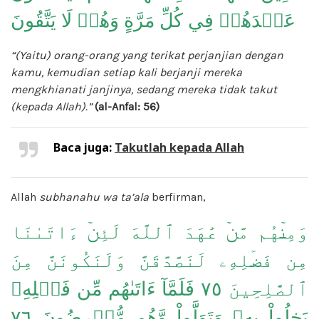
عَهۡدَهُمۡ فِي كُلِّ مَرَّةٍ وَهُمۡ لَا يَتَّقُونَ
“(Yaitu) orang-orang yang terikat perjanjian dengan
kamu, kemudian setiap kali berjanji mereka
mengkhianati janjinya, sedang mereka tidak takut
(kepada Allah).”
(al-Anfal: 56)
Baca juga:
Takutlah kepada Allah
Allah
subhanahu wa ta’ala
berfirman,
وَمِنۡهُم مَّنۡ عَٰهَدَ ٱللَّهَ لَئِنۡ ءَاتَىٰنَا
مِن فَضۡلِهِۦ لَنَصَّدَّقَنَّ وَلَنَكُونَنَّ مِنَ
ٱلصَّٰلِحِينَ ٧٥ فَلَمَّآ ءَاتَىٰهُم مِّن فَضۡلِهِۦ
بَخِلُواْ بِهِۦ وَتَوَلَّواْ وَّهُم مُّعۡرِضُونَ ٧٦