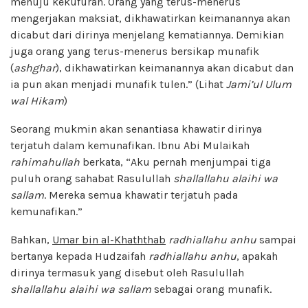
menuju kekufuran. Orang yang terus-menerus
mengerjakan maksiat, dikhawatirkan keimanannya akan
dicabut dari dirinya menjelang kematiannya. Demikian
juga orang yang terus-menerus bersikap munafik
(
ashghar
), dikhawatirkan keimanannya akan dicabut dan
ia pun akan menjadi munafik tulen.” (Lihat
Jami’ul Ulum
wal Hikam
)
Seorang mukmin akan senantiasa khawatir dirinya
terjatuh dalam kemunafikan. Ibnu Abi Mulaikah
rahimahullah
berkata, “Aku pernah menjumpai tiga
puluh orang sahabat Rasulullah
shallallahu alaihi wa
sallam
. Mereka semua khawatir terjatuh pada
kemunafikan.”
Bahkan,
Umar bin al-Khaththab
radhiallahu anhu
sampai
bertanya kepada Hudzaifah
radhiallahu anhu
, apakah
dirinya termasuk yang disebut oleh Rasulullah
shallallahu alaihi wa sallam
sebagai orang munafik.