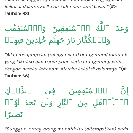
kekal di dalamnya. Itulah kehinaan yang besar.”
(at-
Taubah: 63)
وَعَدَ ٱللَّهُ ٱلۡمُنَٰفِقِينَ وَٱلۡمُنَٰفِقَٰتِ
وَٱلۡكُفَّارَ نَارَ جَهَنَّمَ خَٰلِدِينَ فِيهَاۚ
“Allah menjanjikan (mengancam) orang-orang munafik
yang laki-laki dan perempuan serta orang-orang kafir,
dengan neraka Jahanam. Mereka kekal di dalamnya.”
(at-
Taubah: 68)
إِنَّ ٱلۡمُنَٰفِقِينَ فِي ٱلدَّرۡكِ
ٱلۡأَسۡفَلِ مِنَ ٱلنَّارِ وَلَن تَجِدَ لَهُمۡ
نَصِيرًا
“Sungguh, orang-orang munafik itu (ditempatkan) pada