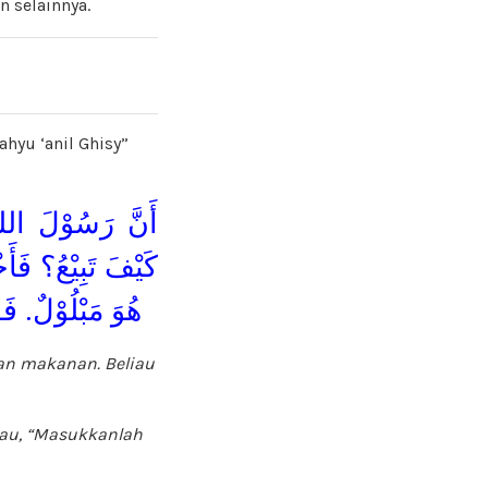
n selainnya.
ahyu ‘anil Ghisy”
أَنَّ رَسُوْلَ الله:
كَيْفَ تَبِيْعُ؟ فَأَخ
هُوَ مَبْلُوْلٌ. ف
lan makanan. Beliau
iau
, “Masukkanlah