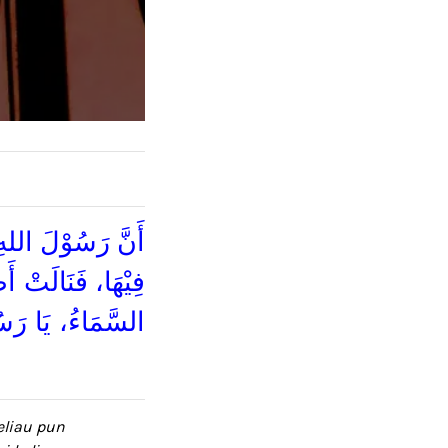
أَنَّ رَسُوْلَ اللهِ
فِيْهَا، فَنَالَتْ أ
السَّمَاءُ، يَا رَسُ
eliau pun