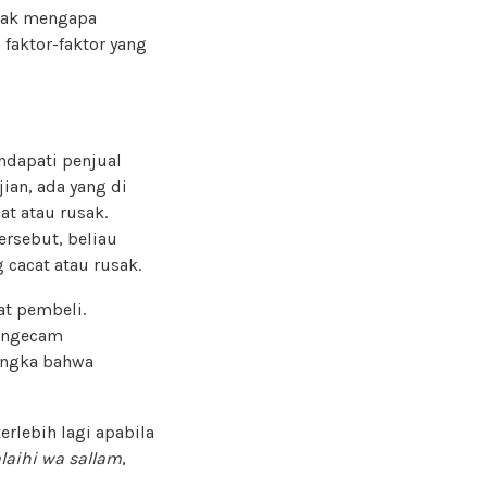
idak mengapa
faktor-faktor yang
ndapati penjual
an, ada yang di
at atau rusak.
rsebut, beliau
 cacat atau rusak.
at pembeli.
engecam
yangka bahwa
rlebih lagi apabila
alaihi wa sallam
,