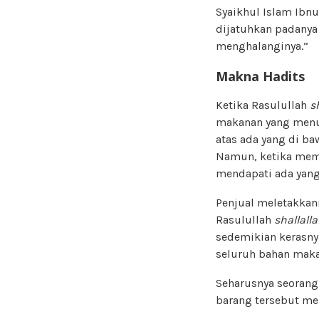
Syaikhul Islam Ibn
dijatuhkan padanya
menghalanginya.”
Makna Hadits
Ketika Rasulullah
sh
makanan yang menum
atas ada yang di ba
Namun, ketika mem
mendapati ada yang 
Penjual meletakkan
Rasulullah
shallall
sedemikian kerasny
seluruh bahan maka
Seharusnya seorang
barang tersebut me