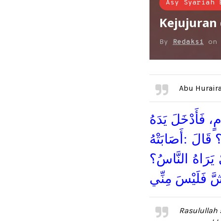
Asy Syariah 
Kejujuran 
By
Redaksi
o
Abu Hurair
، فَأَدْخَلَ يَدَهُ
 قَالَ :أَصَابَتْهُ
ْ يَرَاهُ النَّاسُ؟
َ فَلَيْسَ مِنِّي
Rasulullah