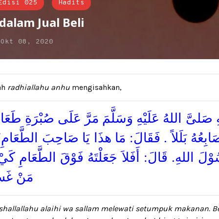
Edisi 025
Hadits
dalam Jual Beli
n
Okt 08, 2020
ah
radhiallahu anhu
mengisahkan,
 صَلىَّ اللهُ عَلَيْهِ وَسَلَّمَ مَرَّ عَلَى صُبْرَةِ طَعَامٍ
َصَابِعُهُ بَلَلاً . فَقَالَ: مَا هذَا يَا صَاحِبَ الطَّعَامِ؟
وْلَ اللهِ. قَالَ: أَفَلاَ جَعَلْتَهُ فَوْقَ الطَّعَامِ كَي
مَنْ غَشّ
 shallallahu alaihi wa sallam melewati setumpuk makanan. B