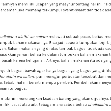
u Taimiyah memiliki ucapan yang masyhur tentang hal ini, “T
 ancaman jika memang terkumpul syarat-syarat dan tidak ada 
allallahu alaihi wa sallam
melewati sebuah pasar, beliau me
puk bahan makanannya. Bisa jadi seperti tumpukan biji-biji
wah. Bahan makanan yang di atas tampak bagus, tidak ada cac
asukkan jemari beliau ke dalam tumpukan bahan makanan te
basah karena kehujanan. Artinya, bahan makanan itu ada yang
nya di bagian bawah agar hanya bagian yang bagus yang dilih
ahu alaihi wa sallam
pun menegur perbuatan tersebut dan m
a. Sebab, hal ini berarti menipu pembeli. Pembeli akan men
nan itu bagus.
 mukmin menerangkan keadaan barang yang akan dijualnya, te
miliki cacat atau aib. Sebagaimana sabda beliau
shallallahu 