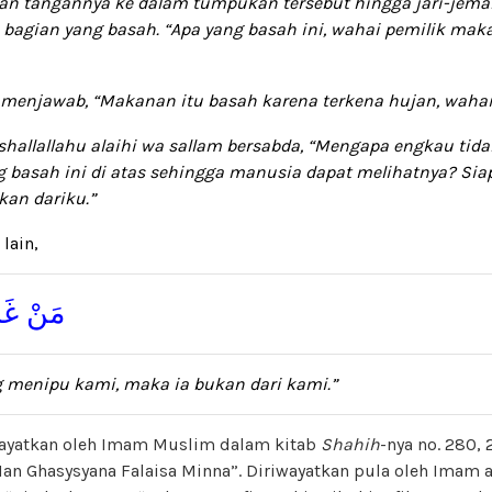
 tangannya ke dalam tumpukan tersebut hingga jari-jemar
bagian yang basah. “Apa yang basah ini, wahai pemilik mak
a menjawab
, “Makanan itu basah karena terkena hujan, wahai
shallallahu alaihi wa sallam bersabda
, “Mengapa engkau tid
g basah ini di atas sehingga manusia dapat melihatnya? Si
kan dariku.”
lain,
مَنْ غَشّ
g menipu kami
, maka ia bukan dari kami.”
iwayatkan oleh Imam Muslim dalam kitab
Shahih
-nya no. 280, 
an Ghasysyana Falaisa Minna”. Diriwayatkan pula oleh Imam 