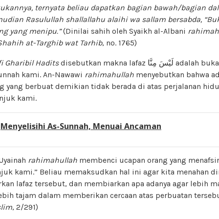
kukannya, ternyata beliau dapatkan bagian bawah/bagian 
udian Rasulullah shallallahu alaihi wa sallam bersabda
, “B
ng yang menipu.”
(Dinilai sahih oleh Syaikh al-Albani
rahimah
Shahih
at-Targhib wat Tarhib
, no. 1765)
i Gharibil Hadits
disebutkan makna lafaz لَيْسَ مِنَّا adalah bukan termasuk akhlak
unnah kami. An-Nawawi
rahimahullah
menyebutkan bahwa a
njuk kami.
:
Menyelisihi As-Sunnah, Menuai Ancaman
Uyainah
rahimahullah
membenci ucapan orang yang menafsir
njuk kami.” Beliau memaksudkan hal ini agar kita menahan dir
kan lafaz tersebut, dan membiarkan apa adanya agar lebi
ebih tajam dalam memberikan cercaan atas perbuatan tersebu
lim
, 2/291)