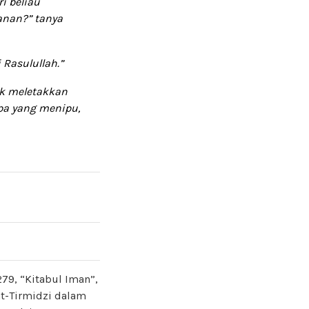
i beliau
anan?” tanya
 Rasulullah.”
ak meletakkan
apa yang menipu
,
279, “Kitabul Iman”,
at-Tirmidzi dalam