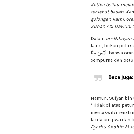
Ketika beliau mela
tersebut basah.
Kem
golongan kami, ora
Sunan Abi Dawud
,
Dalam
an-Nihayah f
kami, bukan pula s
لَيْسَ مِنَّا bahwa orang yang berbuat demikian tidak berada di atas perjalanan hidup kami yang
sempurna dan petu
Baca juga
Namun, Sufyan bin 
“Tidak di atas petu
mentakwil/menafsir
ke dalam jiwa dan l
Syarhu Shahih Mus