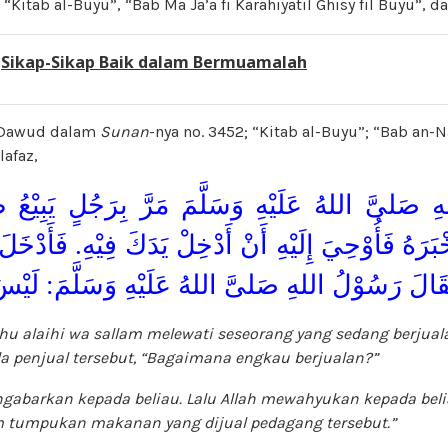
,
“Kitab al-Buyu”, “Bab Ma Ja’a fi Karahiyatil Ghisy fil Buyu”, da
:
Sikap-Sikap Baik dalam Bermuamalah
 Dawud dalam
Sunan
-nya no. 3452; “Kitab al-Buyu”; “Bab an-N
afaz,
ِ صَلىَّ اللهُ عَلَيْهِ وَسَلَّمَ مَرَّ بِرَجُلٍ يَبِيْعُ 
ْبَرَهُ فَأُوْحِيَ إِلَيْهِ أَنْ أَدْخِلْ يَدَكَ فِيْهِ. فَأَدْخَلَ 
َقَالَ رَسُوْلُ اللهِ صَلىَّ اللهُ عَلَيْهِ وَسَلَّمَ: لَيْس
lahu alaihi wa sallam melewati seseorang yang sedang berjua
a penjual tersebut
, “Bagaimana engkau berjualan?”
engabarkan kepada beliau. Lalu Allah mewahyukan kepada bel
 tumpukan makanan yang dijual pedagang tersebut.”