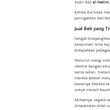
Kabir
dan
al-Hakim
Ketika dia tidak me
peringatkan dan be
Jual Beli yang
Ti
Sangat disayangkan
kelaziman. Nilai k
didapatkan pedagan
Menurut orang-oran
identik dengan ker
sama sekali, melain
mereka adalah men
besarnya. Mereka t
untuk meraih keunt
Akibatnya, segala 
diharamkan Allah
s