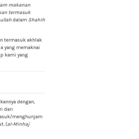
dalam makanan
ukan termasuk
ullah
dalam
Shahih
da yang memaknai
kannya dengan,
i dari
h masuk/menghunjam
t. (
al-Minhaj