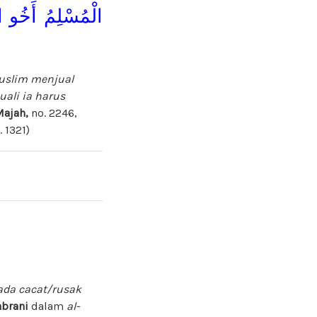
الْمُسْلِمُ أَخُو الْ
muslim menjual
ali ia harus
Majah
,
no. 2246,
. 1321)
ada cacat/rusak
abrani
dalam
al-