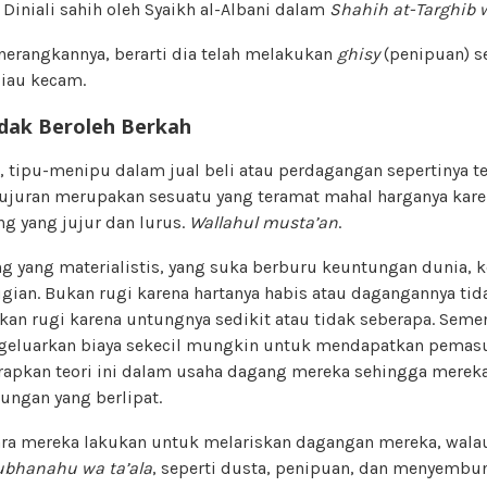
. Diniali sahih oleh Syaikh al-Albani dalam
Shahih
at-Targhib 
nerangkannya, berarti dia telah melakukan
ghisy
(penipuan) se
liau kecam.
dak Beroleh B
erkah
, tipu-menipu dalam jual beli atau perdagangan sepertinya t
ejujuran merupakan sesuatu yang teramat mahal harganya kare
g yang jujur dan lurus.
Wallahul musta’an
.
g yang materialistis, yang suka berburu keuntungan dunia, 
ugian. Bukan rugi karena hartanya habis atau dagangannya ti
kan rugi karena untungnya sedikit atau tidak seberapa. Sement
geluarkan biaya sekecil mungkin untuk mendapatkan pemasu
erapkan teori ini dalam usaha dagang mereka sehingga mere
ungan yang berlipat.
cara mereka lakukan untuk melariskan dagangan mereka, wala
ubhanahu wa ta’ala
, seperti dusta, penipuan, dan menyembu