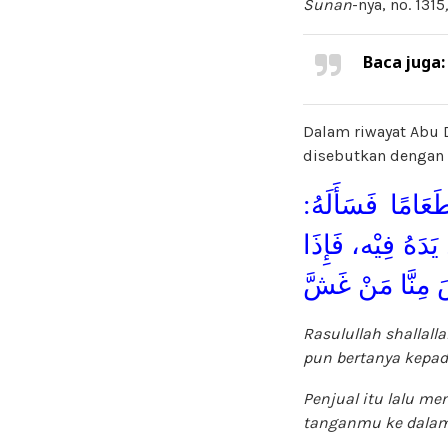
Sunan
-nya, no. 1315
Baca juga
Dalam riwayat Abu
disebutkan dengan l
طَعَامًا فَسَأَلَهُ
يَدَهُ فِيْه، فَإِذَا
َ مِنَّا مَنْ غَشَّ
Rasulullah shallal
pun bertanya kepad
Penjual itu lalu m
tanganmu ke dalam