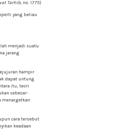
wat Tarhib
, no. 1775)
perti yang beliau
elah menjadi suatu
na jarang
kejujuran hampir
dak dapat untung
ara itu, teori
kan sebesar-
ka menargetkan
upun cara tersebut
nyikan keadaan