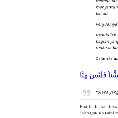
memasukkan
menyentuh 
beliau.
Penjualny
Rasulullah 
bagian yan
maka ia bu
Dalam lafaz 
َناَ فَلَيْسَ مِنَّا
“Siapa yan
Hadits di atas dir
“Bab Qaulun Nabi M