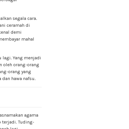
lkan segala cara.
rani ceramah di
kenal demi
i membayar mahal
 lagi. Yang menjadi
n oleh orang-orang
ang-orang yang
a dan hawa nafsu.
atasnamakan agama
terjadi. Tuding-
neh lagi.