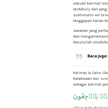
sebuah kalimat Isl
terdahulu dan yang 
subhanahu wa ta’a
tanggapan kalian te
Jawaban yang perta
dan mengamalkanny
Rasulullah
shallall
Baca juga
Kalimat
la ilaha illa
ketakwaan dan
‘urw
sebagai kalimat ya
َّهُمۡ يَرۡجِعُونَ
“(Dan Nabi Ibrahim