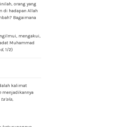
inilah, orang yang
m di hadapan Allah
sembah? Bagaimana
ngilmui, mengakui,
ahadat Muhammad
ad
, 1/2)
dalah kalimat
m
menjadikannya
ta’ala
,
ak keturunannya