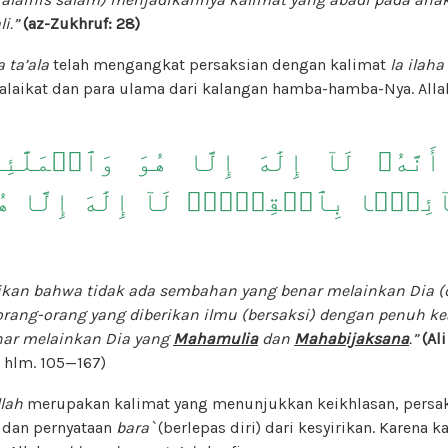
i.”
(az-Zukhruf: 28)
 ta’ala
telah mengangkat persaksian dengan kalimat
la ilaha 
malaikat dan para ulama dari kalangan hamba-hamba-Nya. All
َنَّهُۥ لَآ إِلَٰهَ إِلَّا هُوَ وَٱلۡمَلَٰٓئِك
ئِمَۢا بِٱلۡقِسۡطِۚ لَآ إِلَٰهَ إِلَّا هُ
kan bahwa tidak ada sembahan yang benar melainkan Dia (d
orang-orang yang diberikan ilmu (bersaksi) dengan penuh kea
ar melainkan Dia yang
Mahamulia
dan
Mahabijaksana
.”
(Al
, hlm. 105—167)
llah
merupakan kalimat yang menunjukkan keikhlasan, persak
 dan pernyataan
bara`
(berlepas diri) dari kesyirikan. Karena ka