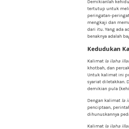
Demikianlah kehidu
tertutup untuk meli
peringatan-peringa
mengkaji dan memah
dari itu. Yang ada 
benaknya adalah ba
Kedudukan Ka
Kalimat
la ilaha illa
khotbah, dan perca
Untuk kalimat ini p
syariat diletakkan.
demikian pula (ke
Dengan kalimat
la i
penciptaan, perinta
dihunuskannya ped
Kalimat
la ilaha illa