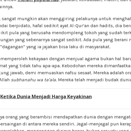
innya.
i, sangat mungkin akan menggiring pelakunya untuk menghala
ai berpidato, hafal sedikit ayat Al-Qur’an dan hadits, dia be
ikit pula yang berusaha mendompleng tokoh yang sudah ter
ngan yang sebenarnya sangat sedikit. Ada pula yang beran
 “dagangan” yang ia jajakan bisa laku di masyarakat.
a memperoleh kekayaan dengan menjual agama bukan hal baru
umat yang tidak tahu apa-apa. Kebodohan mereka dimanfaatka
gung jawab, demi memuaskan nafsu sesaat. Mereka adalah or
Allah
subhanahu wa ta’ala
. Mereka telah menjadi budak duni
:
Ketika Dunia Menjadi Harga Keyakinan
aknya orang yang berambisi mendapatkan dunia dengan meng
rsaingan di antara mereka sendiri. Jegal-menjegal pun kerap 
enyalahkan, menganggap dirinya benar, bukan sesuatu yang a