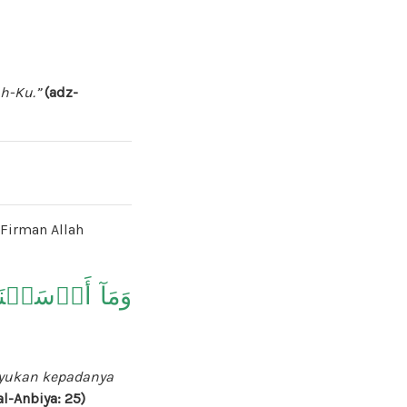
h-Ku.”
(adz-
 Firman Allah
وَمَآ أَرۡسَلۡنَا م
hyukan kepadanya
al-Anbiya: 25)