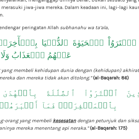
merasuki jiwa-jiwa mereka. Dalam keadaan ini, lagi-lagi ka
n.
ndengar peringatan Allah
subhanahu wa ta’ala
,
ِينَ ٱشۡتَرَوُاْ ٱلۡحَيَوٰةَ ٱلدُّنۡيَا بِٱلۡأٓخِرَةِ
عَنۡهُمُ ٱلۡعَذَابُ وَلَا 
g yang membeli kehidupan dunia dengan (kehidupan) akhirat
mereka dan mereka tidak akan ditolong.”
(al-Baqarah: 86)
َّذِينَ ٱشۡتَرَوُاْ ٱلضَّلَٰلَةَ بِٱلۡهُدَى
بِٱلۡمَغۡفِرَةِۚ فَمَآ أَصۡبَرَهُمۡ 
ang-orang yang membeli
kesesatan
dengan petunjuk dan siks
aninya mereka menentang api neraka.”
(al-Baqarah: 175)