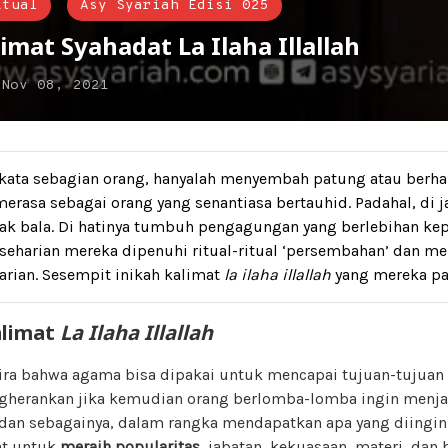
ktual
Asy Syariah Edisi 025
mat Syahadat La Ilaha Illallah
n
Nov 08, 2021
 kata sebagian orang, hanyalah menyembah patung atau berha
rasa sebagai orang yang senantiasa bertauhid. Padahal, di j
lak bala. Di hatinya tumbuh pengagungan yang berlebihan ke
eseharian mereka dipenuhi ritual-ritual ‘persembahan’ dan m
arian. Sesempit inikah kalimat
la ilaha illallah
yang mereka p
alimat
La Ilaha Illallah
ra bahwa agama bisa dipakai untuk mencapai tujuan-tujuan 
gherankan jika kemudian orang berlomba-lomba ingin menja
, dan sebagainya, dalam rangka mendapatkan apa yang diingin
at untuk
meraih popularitas
, jabatan, kekuasaan, materi, dan