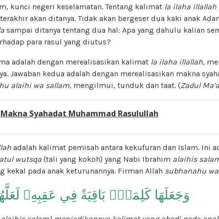
am, kunci negeri keselamatan. Tentang kalimat
la ilaha illallah
terakhir akan ditanya. Tidak akan bergeser dua kaki anak Ada
la
sampai ditanya tentang dua hal: Apa yang dahulu kalian 
rhadap para rasul yang diutus?
ma adalah dengan merealisasikan kalimat
la ilaha illallah
, me
a. Jawaban kedua adalah dengan merealisasikan makna sy
ahu alaihi wa sallam
, mengilmui, tunduk dan taat. (
Zadul Ma’
:
Makna Syahadat Muhammad Rasulullah
llah
adalah kalimat pemisah antara kekufuran dan Islam. Ini a
atul wutsqa
(tali yang kokoh) yang Nabi Ibrahim
alaihis sala
ng kekal pada anak keturunannya. Firman Allah
subhanahu wa 
وَجَعَلَهَا كَلِمَةَۢ بَاقِيَةً فِي عَقِبِهِۦ لَعَل
 alaihis salam) menjadikannya kalimat yang abadi pada an