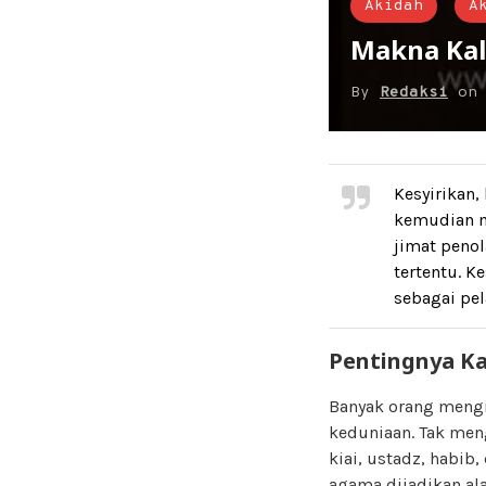
Akidah
A
Makna Kali
By
Redaksi
o
Kesyirikan,
kemudian me
jimat peno
tertentu. K
sebagai pel
Pentingnya K
Banyak orang mengi
keduniaan. Tak men
kiai, ustadz, habib
agama dijadikan al