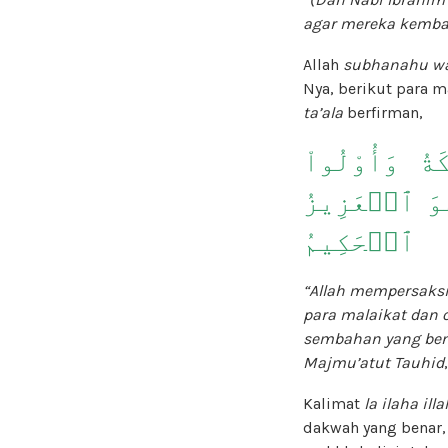
agar mereka kembal
Allah
subhanahu wa
Nya, berikut para 
ta’ala
berfirman,
َةُ وَأُوْلُواْ
وَ ٱلۡعَزِيزُ
ٱلۡحَكِيمُ
“Allah mempersaksi
para malaikat dan 
sembahan yang ben
Majmu’atut Tauhid
Kalimat
la ilaha illa
dakwah yang benar,