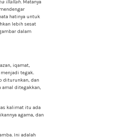
ha illallah
. Matanya
k mendengar
ata hatinya untuk
hkan lebih sesat
ergambar dalam
zan, iqamat,
 menjadi tegak.
ab diturunkan, dan
n amal ditegakkan,
as kalimat itu ada
irikannya agama, dan
amba. Ini adalah