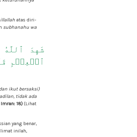
illallah
atas diri-
ah
subhanahu wa
شَهِدَ ٱللَّهُ أ
ٱلۡعِلۡمِ قَآ
an ikut bersaksi)
dilan, tidak ada
i Imran: 18)
(Lihat
sian yang benar,
limat inilah,