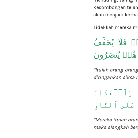
Kesombongan telah 
akan menjadi korba
Tidakkah mereka me
ۖ فَلَا يُخَفَّفُ
هُمۡ يُنصَرُونَ
“Itulah orang-oran
diringankan siksa 
ٰ وَٱلۡعَذَابَ
عَلَى ٱلنَّارِ
“Mereka itulah or
maka alangkah ber