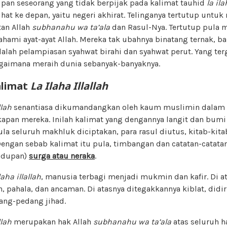
pan seseorang yang tidak berpijak pada kalimat tauhid
la ila
hat ke depan, yaitu negeri akhirat. Telinganya tertutup untu
tan Allah
subhanahu wa ta’ala
dan Rasul-Nya. Tertutup pula m
ami ayat-ayat Allah. Mereka tak ubahnya binatang ternak, ba
adalah pelampiasan syahwat birahi dan syahwat perut. Yang t
gaimana meraih dunia sebanyak-banyaknya.
limat
La Ilaha Illallah
llah
senantiasa dikumandangkan oleh kaum muslimin dalam a
kapan mereka. Inilah kalimat yang dengannya langit dan bumi
ula seluruh makhluk diciptakan, para rasul diutus, kitab-kit
 Dengan sebab kalimat itu pula, timbangan dan catatan-catata
hidupan)
surga atau neraka
.
laha illallah
, manusia terbagi menjadi mukmin dan kafir. Di at
h, pahala, dan ancaman. Di atasnya ditegakkannya kiblat, did
ang-pedang jihad.
llah
merupakan hak Allah
subhanahu wa ta’ala
atas seluruh h