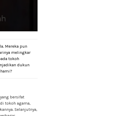
la. Mereka pun
arinya melingkar
pada tokoh
enjadikan dukun
ahami?
yang bersifat
di tokoh agama,
kannya. Selanjutnya,
 berbagai