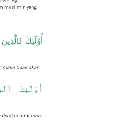
um muslimin yang
أُوْلَٰٓئِكَ ٱلَّذ
, maka tidak akan
أُوْلَٰٓئِكَ ٱل
a dengan ampunan,