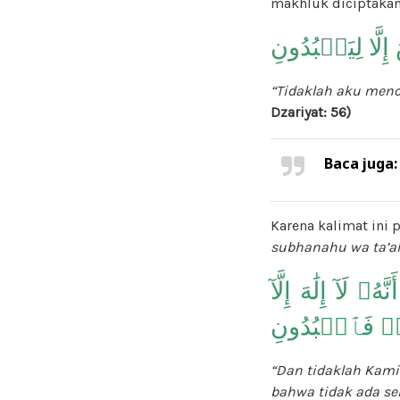
makhluk diciptakan
َا لِيَعۡبُدُونِ
“Tidaklah aku men
Dzariyat: 56)
Baca juga
Karena kalimat ini p
subhanahu wa ta’a
َآ إِلَٰهَ إِلَّآ
َا۠ فَٱعۡبُدُونِ
“Dan tidaklah Kam
bahwa tidak ada s