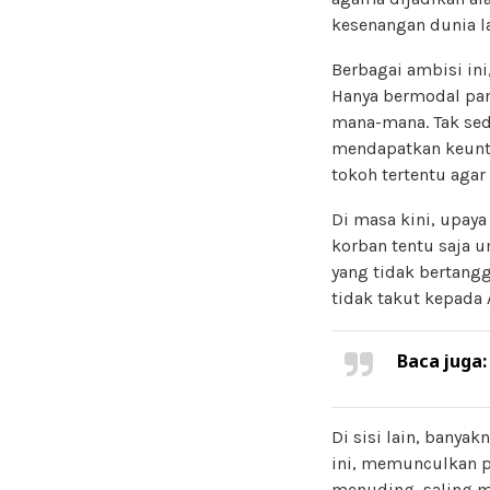
kesenangan dunia la
Berbagai ambisi in
Hanya bermodal pand
mana-mana. Tak sed
mendapatkan keuntu
tokoh tertentu agar
Di masa kini, upay
korban tentu saja 
yang tidak bertang
tidak takut kepada 
Baca juga
Di sisi lain, bany
ini, memunculkan pe
menuding, saling m