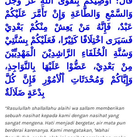
قَالَ: أُوْصِيْكُمْ بِتَقْوَى اللهِ عَزَّ وَجَلَّ
وَالسَّمْعِ وَالطَّاعَةِ وَإِنْ تَأَمَّرَ عَلَيْكُمْ
عَبْدٌ، فَإِنَّهُ مَنْ يَعِشْ مِنْكُمْ بَعْدِيْ
فَسَيَرَى اخْتِلَافًا كَثِيْرًا، فَعَلَيْكُمْ بِسُنَّتِيْ
وَسُنَّةِ الْخُلَفَاءِ الرَّاشِدِيْنَ الْمَهْدِيِّيْنَ
مِنْ بَعْدِيْ، عَضُّوْا عَلَيْهَا بِالنَّوَاجِذِ،
وَإِيَّاكُمْ وَمُحْدَثَاتِ اْلُأمُوْرِ فَإِنَّ كُلَّ
بِدْعَةٍ ضَلَالَةٌ
“Rasulullah shallallahu alaihi wa sallam memberikan
sebuah nasihat kepada kami dengan nasihat yang
sangat mengena. Hati menjadi bergetar, air mata pun
berderai karenanya. Kami mengatakan, ’Wahai