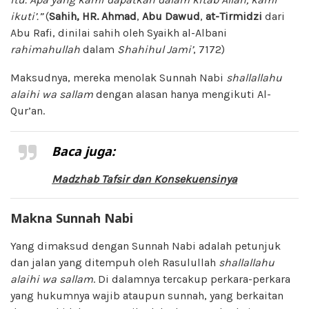
ikuti’.”
(
Sahih, HR. Ahmad
,
Abu Dawud
,
at-Tirmidzi
dari
Abu Rafi, dinilai sahih oleh Syaikh al-Albani
rahimahullah
dalam
Shahihul Jami’
, 7172)
Maksudnya, mereka menolak Sunnah Nabi
shallallahu
alaihi wa sallam
dengan alasan hanya mengikuti Al-
Qur’an.
Baca juga:
Madzhab Tafsir dan Konsekuensinya
Makna Sunnah Nabi
Yang dimaksud dengan Sunnah Nabi adalah petunjuk
dan jalan yang ditempuh oleh Rasulullah
shallallahu
alaihi wa sallam
. Di dalamnya tercakup perkara-perkara
yang hukumnya wajib ataupun sunnah, yang berkaitan