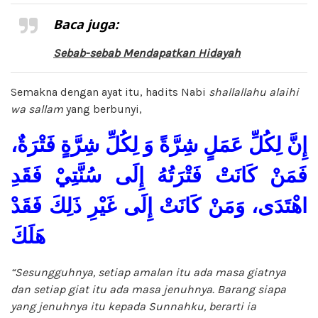
Baca juga:
Sebab-sebab Mendapatkan Hidayah
Semakna dengan ayat itu, hadits Nabi
shallallahu alaihi
wa sallam
yang berbunyi,
إِنَّ لِكُلِّ عَمَلٍ شِرَّةً وَ لِكُلِّ شِرَّةٍ فَتْرَةٌ،
فَمَنْ كَانَتْ فَتْرَتُهُ إِلَى سُنَّتِيْ فَقَدِ
اهْتَدَى، وَمَنْ كَانَتْ إِلَى غَيْرِ ذَلِكَ فَقَدْ
هَلَكَ
“Sesungguhnya
, setiap amalan itu ada masa giatnya
dan setiap giat itu ada masa jenuhnya. Barang siapa
yang jenuhnya itu kepada
Sunnahku, berarti ia