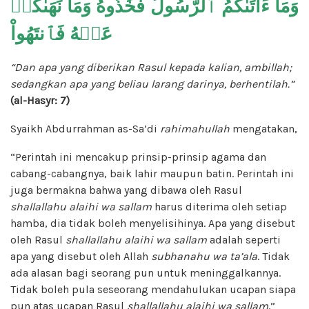
وَمَآ ءَاتَىٰكُمُ ٱلرَّسُولُ فَخُذُوهُ وَمَا نَهَىٰكُمۡ
عَنۡهُ فَٱنتَهُواْ
“Dan apa yang diberikan Rasul kepada kalian, ambillah;
sedangkan apa yang beliau larang darinya, berhentilah.”
(al-Hasyr: 7)
Syaikh Abdurrahman as-Sa’di
rahimahullah
mengatakan,
“Perintah ini mencakup prinsip-prinsip agama dan
cabang-cabangnya, baik lahir maupun batin. Perintah ini
juga bermakna bahwa yang dibawa oleh Rasul
shallallahu alaihi wa sallam
harus diterima oleh setiap
hamba, dia tidak boleh menyelisihinya. Apa yang disebut
oleh Rasul
shallallahu alaihi wa sallam
adalah seperti
apa yang disebut oleh Allah
subhanahu wa ta’ala
. Tidak
ada alasan bagi seorang pun untuk meninggalkannya.
Tidak boleh pula seseorang mendahulukan ucapan siapa
pun atas ucapan Rasul
shallallahu alaihi wa sallam
.”