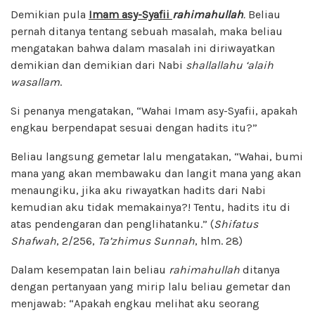
Demikian pula
Imam asy-Syafii
rahimahullah
.
Beliau
pernah ditanya tentang sebuah masalah, maka beliau
mengatakan bahwa dalam masalah ini diriwayatkan
demikian dan demikian dari Nabi
shallallahu ‘alaih
wasallam
.
Si penanya mengatakan, “Wahai Imam asy-Syafii, apakah
engkau berpendapat sesuai dengan hadits itu?”
Beliau langsung gemetar lalu mengatakan, “Wahai, bumi
mana yang akan membawaku dan langit mana yang akan
menaungiku, jika aku riwayatkan hadits dari Nabi
kemudian aku tidak memakainya?! Tentu, hadits itu di
atas pendengaran dan penglihatanku.” (
Shifatus
Shafwah
, 2/256,
Ta’zhimus Sunnah
, hlm. 28)
Dalam kesempatan lain beliau
rahimahullah
ditanya
dengan pertanyaan yang mirip lalu beliau gemetar dan
menjawab: “Apakah engkau melihat aku seorang