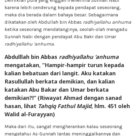
Demikian pula yang enggan menerima Sunnah Nabi
karena lebih cenderung kepada pendapat seseorang,
maka dia berada dalam bahaya besar. Sebagaimana
dikatakan oleh Abdullah bin Abbas
radhiyallahu anhuma
ketika seseorang mendatanginya, seolah-olah mengadu
Sunnah Nabi dengan pendapat Abu Bakr dan Umar
radhiyallahu ‘anhuma
.
Abdulllah bin Abbas
radhiyallahu ‘anhuma
mengatakan, “Hampir-hampir turun kepada
kalian bebatuan dari langit. Aku katakan
Rasullullah berkata demikian, dan kalian
katakan Abu Bakar dan Umar berkata
demikian?!” (Riwayat Ahmad dengan sanad
hasan, lihat
Tahqiq Fathul Majid
, hlm. 451 oleh
Walid al-Furayyan)
Maka dari itu, sangat mengherankan kalau seseorang
mengetahui As-Sunnah lantas meninggalkannya dan