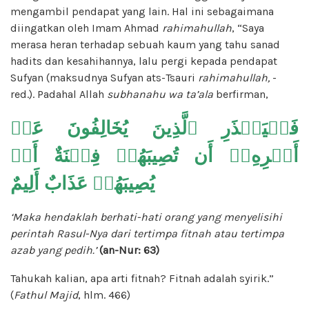
mengambil pendapat yang lain. Hal ini sebagaimana
diingatkan oleh Imam Ahmad
rahimahullah
, “Saya
merasa heran terhadap sebuah kaum yang tahu sanad
hadits dan kesahihannya, lalu pergi kepada pendapat
Sufyan (maksudnya Sufyan ats-Tsauri
rahimahullah,
-
red.). Padahal Allah
subhanahu wa ta’ala
berfirman,
فَلۡيَحۡذَرِ ٱلَّذِينَ يُخَالِفُونَ عَنۡ
أَمۡرِهِۦٓ أَن تُصِيبَهُمۡ فِتۡنَةٌ أَوۡ
يُصِيبَهُمۡ عَذَابٌ أَلِيمٌ
‘Maka hendaklah berhati-hati orang yang menyelisihi
perintah Rasul-Nya dari tertimpa fitnah atau tertimpa
azab yang pedih.’
(an-Nur: 63)
Tahukah kalian, apa arti fitnah? Fitnah adalah syirik.”
(
Fathul Majid
, hlm. 466)