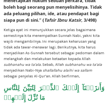
menetapkan hukum sebuah perkara, tidak
boleh bagi seorang pun menyelisihinya. Tidak
ada peluang pilihan, ide, atau pendapat bagi
siapa pun di sini.” (
Tafsir Ibnu Katsir
, 3/498)
Ketiga ayat ini menunjukkan secara jelas bagaimana
semestinya kita menempatkan Sunnah Nabi, yakni kita
wajib mengambilnya. Ini merupakan keharusan yang
tidak ada tawar-menawar lagi. Berikutnya, kita harus
menjadikan As-Sunnah tersebut sebagai pedoman dalam
melangkah dan melakukan ketaatan kepada Allah
subhanahu wa ta’ala
. Sebab, Allah
subhanahu wa ta’ala
menjadikan Nabi-Nya
shallallahu alaihi wa sallam
sebagai penjelas Al-Qur’an. Allah berfirman,
وَأَنزَلۡنَآ إِلَيۡكَ ٱلذِّكۡرَ لِتُبَيِّنَ لِلنَّاسِ
مَا نُزِّلَ إِلَيۡهِمۡ