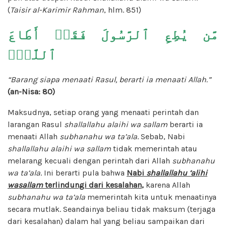
(
Taisir al-Karimir Rahman
, hlm. 851)
مَّن يُطِعِ ٱلرَّسُولَ فَقَدۡ أَطَاعَ
ٱللَّهَۖ
“Barang siapa menaati Rasul, berarti ia menaati Allah.”
(an-Nisa: 80)
Maksudnya, setiap orang yang menaati perintah dan
larangan Rasul
shallallahu alaihi wa sallam
berarti ia
menaati Allah
subhanahu wa ta’ala
. Sebab, Nabi
shallallahu alaihi wa sallam
tidak memerintah atau
melarang kecuali dengan perintah dari Allah
subhanahu
wa ta’ala
. Ini berarti pula bahwa
Nabi
shallallahu ‘alihi
wasallam
terlindungi dari kesalahan
,
karena Allah
subhanahu wa ta’ala
memerintah kita untuk menaatinya
secara mutlak. Seandainya beliau tidak maksum (terjaga
dari kesalahan) dalam hal yang beliau sampaikan dari