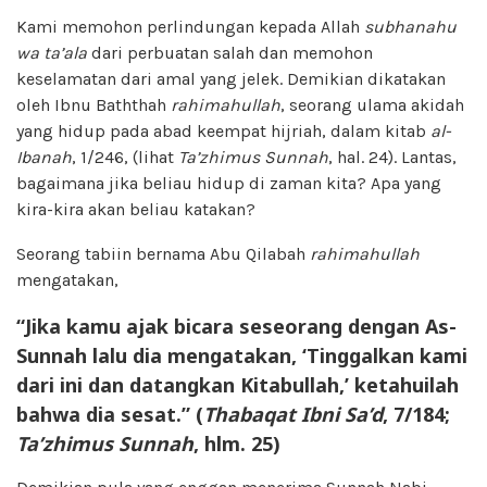
Kami memohon perlindungan kepada Allah
subhanahu
wa ta’ala
dari perbuatan salah dan memohon
keselamatan dari amal yang jelek. Demikian dikatakan
oleh Ibnu Baththah
rahimahullah
, seorang ulama akidah
yang hidup pada abad keempat hijriah, dalam kitab
al-
Ibanah
, 1/246, (lihat
Ta’zhimus Sunnah
, hal. 24). Lantas,
bagaimana jika beliau hidup di zaman kita? Apa yang
kira-kira akan beliau katakan?
Seorang tabiin bernama Abu Qilabah
rahimahullah
mengatakan,
“Jika kamu ajak bicara seseorang dengan As-
Sunnah lalu dia mengatakan, ‘Tinggalkan kami
dari ini dan datangkan Kitabullah,’ ketahuilah
bahwa dia sesat.” (
Thabaqat Ibni Sa’d
, 7/184;
Ta’zhimus Sunnah
, hlm. 25)