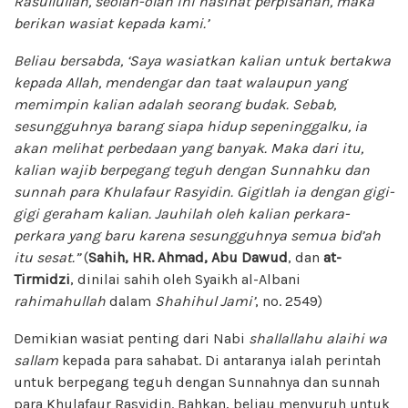
Rasullullah, seolah-olah ini nasihat perpisahan, maka
berikan wasiat kepada kami.’
Beliau bersabda, ‘Saya wasiatkan kalian untuk bertakwa
kepada Allah, mendengar dan taat walaupun yang
memimpin kalian adalah seorang budak. Sebab,
sesungguhnya barang siapa hidup sepeninggalku, ia
akan melihat perbedaan yang banyak. Maka dari itu,
kalian wajib berpegang teguh dengan Sunnahku dan
sunnah para Khulafaur Rasyidin. Gigitlah ia dengan gigi-
gigi geraham kalian. Jauhilah oleh kalian perkara-
perkara yang baru karena sesungguhnya semua bid’ah
itu sesat.”
(
Sahih, HR. Ahmad, Abu Dawud
, dan
at-
Tirmidzi
, dinilai sahih oleh Syaikh al-Albani
rahimahullah
dalam
Shahihul Jami’
, no. 2549)
Demikian wasiat penting dari Nabi
shallallahu alaihi wa
sallam
kepada para sahabat. Di antaranya ialah perintah
untuk berpegang teguh dengan Sunnahnya dan sunnah
para Khulafaur Rasyidin. Bahkan, beliau menyuruh untuk