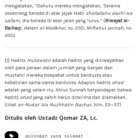
mengatakan, “Dahulu mereka mengatakan, ‘Selama
seseorang berada di atas jejak Nabi
shallallahu alaihi wa
sallam
, dia berada di atas jalan yang lurus.” (
Riwayat al-
Baihaqi
, dalam
al-Madkhal
, no. 230;
Miftahul Jannah
, no.
200)
[1]
Hadits
mutawatir
adalah hadits yang diriwayatkan
oleh para perawi dalam jumlah yang banyak dan
mustahil mereka bsepakat untuk berdusta atau
kebetulan sama-sama berdusta. Adapun hadits
ahad
adalah yang selain itu. Ahlus Sunnah berpendapat bahwa
hadits
ahad
yang sahih harus diterima dan diamalkan.
(lihat
an-Nukat ‘ala Nuzhhatin Nazhar
, hlm. 53—57)
Ditulis oleh Ustadz Qomar ZA, Lc.
golongan yang selamat