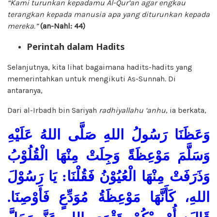
“Kami turunkan kepadamu Al-Qur’an agar engkau
terangkan kepada manusia apa yang diturunkan kepada
mereka.”
(an-Nahl: 44)
Perintah dalam Hadits
Selanjutnya, kita lihat bagaimana hadits-hadits yang
memerintahkan untuk mengikuti As-Sunnah. Di
antaranya,
Dari al-Irbadh bin Sariyah
radhiyallahu ‘anhu
, ia berkata,
وَعَظَنَا رَسُولُ اللهِ صَلَّى اللهُ عَلَيْهِ
وَسَلَّمَ مَوْعِظَةً وَجِلَتْ مِنْهَا الْقُلُوْبُ
وَذَرَفَتْ مِنْهَا الْعُيُوْنُ فَقُلْنَا: يَا رَسُوْلَ
اللهِ، كَأَنَّهَا مَوْعِظَةُ مُوَدِّعٍ فَأَوْصِنَا.