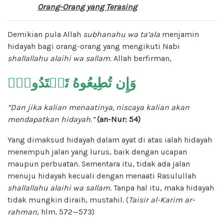
Orang-Orang yang Terasing
Demikian pula Allah
subhanahu wa ta’ala
menjamin
hidayah bagi orang-orang yang mengikuti Nabi
shallallahu alaihi wa sallam
.
Allah berfirman,
وَإِن تُطِيعُوهُ تَهۡتَدُواْۚ
“Dan jika kalian menaatinya
, niscaya kalian akan
mendapatkan hidayah.”
(an-Nur: 54)
Yang dimaksud hidayah dalam ayat di atas ialah hidayah
menempuh jalan yang lurus, baik dengan ucapan
maupun perbuatan. Sementara itu, tidak ada jalan
menuju hidayah kecuali dengan menaati Rasulullah
shallallahu alaihi wa sallam
. Tanpa hal itu, maka hidayah
tidak mungkin diraih, mustahil. (
Taisir
al-Karim
ar-
rahman
, hlm. 572—573)