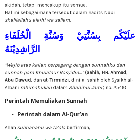
akidah, tetapi mencakup itu semua.
Hal ini sebagaimana tersebut dalam hadits Nabi
shalllallahu alaihi wa sallam
,
علَيْكًم بِسُنَّتِيْ وَسُنَّةِ الْخُلَفَاءِ
الرَّاشِدِيْنَهُ
“Wajib atas kalian berpegang dengan sunnahku dan
sunnah para Khulafaur Rasyidin…”
(
Sahih, HR. Ahmad
,
Abu Dawud
, dan
at-Tirmidzi
, dinilai sahih oleh Syaikh al-
Albani
rahimahullah
dalam
Shahihul Jami’
, no. 2549)
Perintah Memuliakan Sunnah
Perintah dalam Al-Qur’an
Allah
subhanahu wa ta’ala
berfirman,