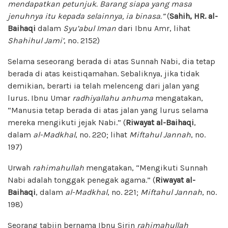
mendapatkan petunjuk
.
Barang
siapa yang masa
jenuhnya itu kepada selainnya, ia binasa.”
(
Sahih, HR. al-
Baihaqi
dalam
Syu’abul Iman
dari Ibnu Amr, lihat
Shahihul Jami’
, no. 2152)
Selama seseorang berada di atas Sunnah Nabi, dia tetap
berada di atas keistiqamahan. Sebaliknya, jika tidak
demikian, berarti ia telah melenceng dari jalan yang
lurus. Ibnu Umar
radhiyallahu anhuma
mengatakan,
“Manusia tetap berada di atas jalan yang lurus selama
mereka mengikuti jejak Nabi.” (
Riwayat al-Baihaqi
,
dalam
al-Madkhal
, no. 220; lihat
Miftahul Jannah
, no.
197)
Urwah
rahimahullah
mengatakan, “Mengikuti Sunnah
Nabi adalah tonggak penegak agama.” (
Riwayat al-
Baihaqi
, dalam
al-Madkhal
, no. 221;
Miftahul Jannah
, no.
198)
Seorang tabiin bernama Ibnu Sirin
rahimahullah