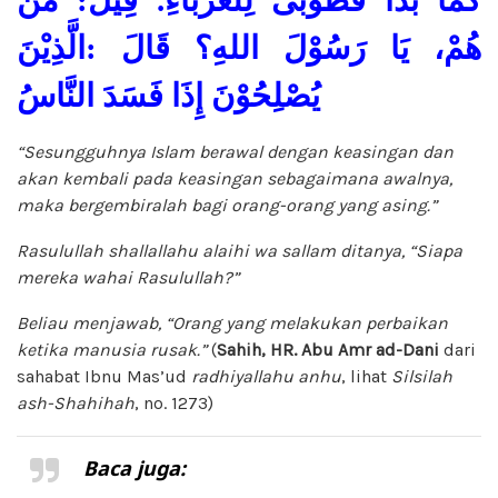
هُمْ، يَا رَسُوْلَ اللهِ؟ قَالَ :الَّذِيْنَ
يُصْلِحُوْنَ إِذَا فَسَدَ النَّاسُ
“Sesungguhnya Islam berawal dengan keasingan dan
akan kembali pada keasingan sebagaimana awalnya,
maka bergembiralah bagi orang-orang yang asing.”
Rasulullah shallallahu alaihi wa sallam ditanya, “Siapa
mereka wahai Rasulullah?”
Beliau menjawab, “Orang yang melakukan perbaikan
ketika manusia rusak.”
(
Sahih, HR. Abu Amr ad-Dani
dari
sahabat Ibnu Mas’ud
radhiyallahu anhu
, lihat
Silsilah
ash-Shahihah
, no. 1273)
Baca juga: