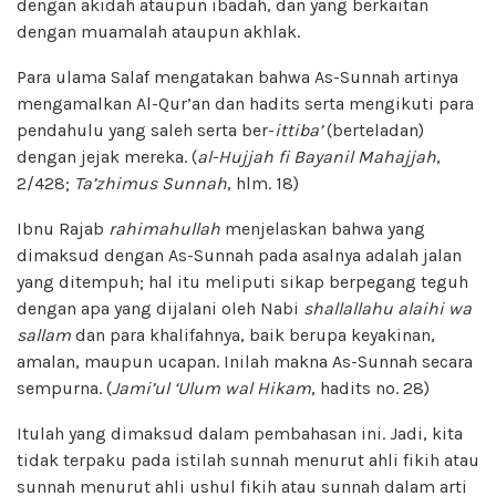
dengan akidah ataupun ibadah, dan yang berkaitan
dengan muamalah ataupun akhlak.
Para ulama Salaf mengatakan bahwa As-Sunnah artinya
mengamalkan Al-Qur’an dan hadits serta mengikuti para
pendahulu yang saleh serta ber-
ittiba’
(berteladan)
dengan jejak mereka. (
al-Hujjah fi Bayanil Mahajjah
,
2/428;
Ta’zhimus Sunnah
, hlm. 18)
Ibnu Rajab
rahimahullah
menjelaskan bahwa yang
dimaksud dengan As-Sunnah pada asalnya adalah jalan
yang ditempuh; hal itu meliputi sikap berpegang teguh
dengan apa yang dijalani oleh Nabi
shallallahu alaihi wa
sallam
dan para khalifahnya, baik berupa keyakinan,
amalan, maupun ucapan. Inilah makna As-Sunnah secara
sempurna. (
Jami’ul ‘Ulum wal Hikam
, hadits no. 28)
Itulah yang dimaksud dalam pembahasan ini. Jadi, kita
tidak terpaku pada istilah sunnah menurut ahli fikih atau
sunnah menurut ahli ushul fikih atau sunnah dalam arti