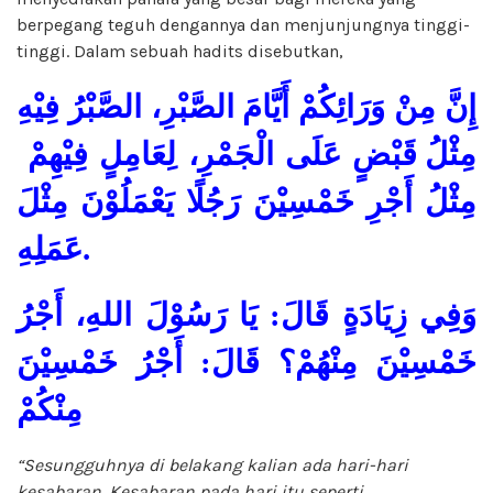
berpegang teguh dengannya dan menjunjungnya tinggi-
tinggi. Dalam sebuah hadits disebutkan,
إِنَّ مِنْ وَرَائِكُمْ أَيَّامَ الصَّبْرِ، الصَّبْرُ فِيْهِ
مِثْلُ قَبْضٍ عَلَى الْجَمْرِ، لِعَامِلٍ فِيْهِمْ
مِثْلُ أَجْرِ خَمْسِيْنَ رَجُلًا يَعْمَلُوْنَ مِثْلَ
عَمَلِهِ.
وَفِي زِيَادَةٍ قَالَ: يَا رَسُوْلَ اللهِ، أَجْرُ
خَمْسِيْنَ مِنْهُمْ؟ قَالَ: أَجْرُ خَمْسِيْنَ
مِنْكُمْ
“Sesungguhnya di belakang kalian ada hari-hari
kesabaran. Kesabaran pada hari itu seperti