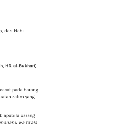
u
, dari Nabi
ih,
HR. al-Bukhari
)
 cacat pada barang
uatan zalim yang
ib apabila barang
hanahu wa ta’ala