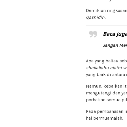
Demikian ringkasa
Qashidin
.
Baca juga
Jangan Me
Apa yang beliau se
shallallahu alaihi 
yang baik di antara
Namun, kebaikan it
mengutangi dan ya
perhatian semua pi
Pada pembahasan in
hal bermuamalah.