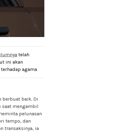
belumnya
telah
t ini akan
g terhadap agama
 berbuat baik. Di
pu saat mengambil
h meminta pelunasan
ri tempo, dan
 transaksinya, ia