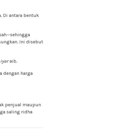
 Di antara bentuk
pisah—sehingga
ungkan. Ini disebut
iyar
aib.
a dengan harga
hak penjual maupun
ga saling ridha