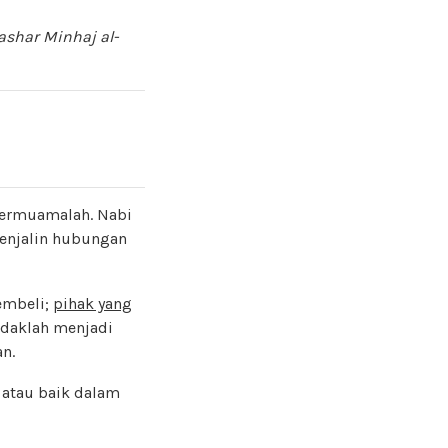
shar Minhaj al-
bermuamalah. Nabi
menjalin hubungan
embeli;
pihak yang
ndaklah menjadi
n.
 atau baik dalam