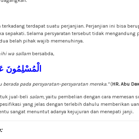
rdagangkan.
erkadang terdapat suatu perjanjian. Perjanjian ini bisa beru
eka sepakati. Selama persyaratan tersebut tidak mengandung 
dua belah pihak wajib memenuhinya.
aihi wa sallam
bersabda,
الْمُسْلِمُونَ ع
 berada pada persyaratan-persyaratan mereka.”
(
HR. Abu Da
tuk jual-beli
salam,
yaitu pembelian dengan cara memesan s
esifikasi yang jelas dengan terlebih dahulu memberikan uan
entu sangat menuntut adanya kejujuran dan menepati janji.
: