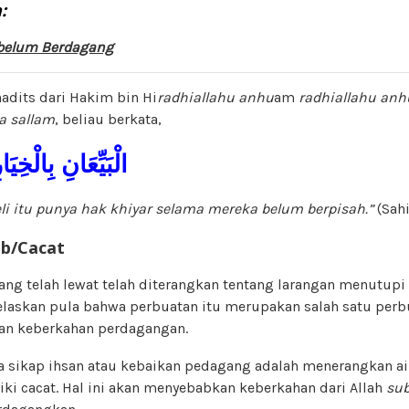
:
ebelum Berdagang
adits dari Hakim bin Hi
radhiallahu anhu
am
radhiallahu anh
wa sallam
, beliau berkata,
الْبَيِّعَانِ بِالْخِيَا
li itu punya hak khiyar selama mereka belum berpisah.”
(Sah
b/Cacat
ng telah lewat telah diterangkan tentang larangan menutupi
jelaskan pula bahwa perbuatan itu merupakan salah satu perb
an keberkahan perdagangan.
ra sikap ihsan atau kebaikan pedagang adalah menerangkan a
iki cacat. Hal ini akan menyebabkan keberkahan dari Allah
sub