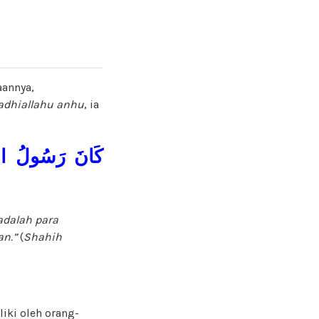
annya,
adhiallahu anhu
, ia
كَانَ رَسُولُ اللهِ 
adalah para
an.”
(
Shahih
iki oleh orang-