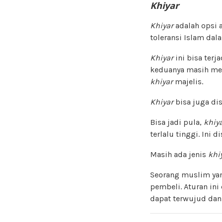
Khiyar
Khiyar
adalah opsi 
toleransi Islam da
Khiyar
ini bisa ter
keduanya masih mem
khiyar
majelis.
Khiyar
bisa juga di
Bisa jadi pula,
khiy
terlalu tinggi. Ini 
Masih ada jenis
khi
Seorang muslim yan
pembeli. Aturan ini
dapat terwujud dan 