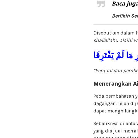
Baca juga
Berfikih S
Disebutkan dalam h
shallallahu alaihi 
رِ مَا لَمْ يَفْتَرِقَا
“Penjual dan pembe
Menerangkan Ai
Pada pembahasan ya
dagangan. Telah di
dapat menghilangk
Sebaliknya, di anta
yang dia jual memil