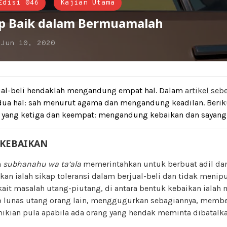
Edisi 046
Kajian Utama
ap Baik dalam Bermuamalah
n
Jun 10, 2020
jual-beli hendaklah mengandung empat hal. Dalam
artikel se
dua hal: sah menurut agama dan mengandung keadilan. Beriku
l yang ketiga dan keempat: mengandung kebaikan dan sayan
KEBAIKAN
h
subhanahu wa ta’ala
memerintahkan untuk berbuat adil dan
kan ialah sikap toleransi dalam berjual-beli dan tidak meni
kait masalah utang-piutang, di antara bentuk kebaikan iala
 lunas utang orang lain, menggugurkan sebagiannya, membe
ikian pula apabila ada orang yang hendak meminta dibatalkan