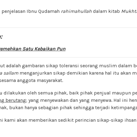
n penjelasan Ibnu Qudamah
rahimahullah
dalam kitab
Mukhta
:
remehkan Satu Kebaikan Pun
but adalah gambaran sikap toleransi seorang muslim dalam 
wa sallam
menganjurkan sikap demikian karena hal itu akan 
 sesama anggota masyarakat.
u dilakukan oleh semua pihak, baik pihak penjual maupun p
ng berutang
; yang menyewakan dan yang menyewa. Hal ini he
hak, bukan hanya sebagian pihak sehingga terjadi ketimpanga
i kami akan memberikan sedikit perincian sikap-sikap ihsan