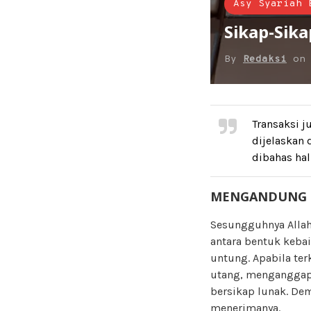
Asy Syariah 
Sikap-Sik
By
Redaksi
o
Transaksi 
dijelaskan 
dibahas ha
MENGANDUNG 
Sesungguhnya Alla
antara bentuk kebai
untung. Apabila ter
utang, menganggap
bersikap lunak. Dem
menerimanya.