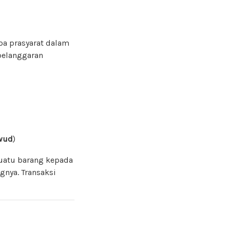
pa prasyarat dalam
pelanggaran
wud
)
uatu barang kepada
gnya. Transaksi