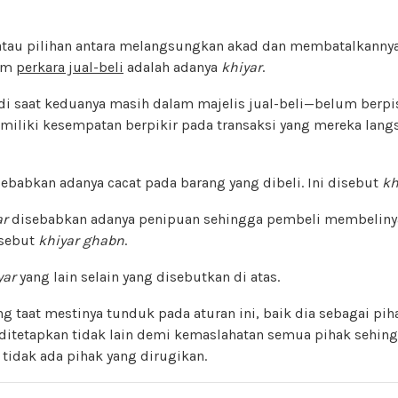
atau pilihan antara melangsungkan akad dan membatalkannya.
lam
perkara jual-beli
adalah adanya
khiyar
.
jadi saat keduanya masih dalam majelis jual-beli—belum ber
iliki kesempatan berpikir pada transaksi yang mereka langs
sebabkan adanya cacat pada barang yang dibeli. Ini disebut
kh
ar
disebabkan adanya penipuan sehingga pembeli membeliny
disebut
khiyar
ghabn
.
yar
yang lain selain yang disebutkan di atas.
g taat mestinya tunduk pada aturan ini, baik dia sebagai pi
 ditetapkan tidak lain demi kemaslahatan semua pihak sehing
tidak ada pihak yang dirugikan.