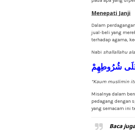
pada apa yang dipe
Menepati Janji
Dalam perdagangan t
jual-beli yang mer
terhadap agama, ke
Nabi
shallallahu al
َلَى شُرُوطِهِمْ
“Kaum muslimin itu
Misalnya dalam ben
pedagang dengan sp
yang semacam ini t
Baca juga