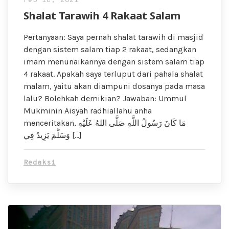
Feb 16, 2021
Shalat Tarawih 4 Rakaat Salam
Pertanyaan: Saya pernah shalat tarawih di masjid
dengan sistem salam tiap 2 rakaat, sedangkan
imam menunaikannya dengan sistem salam tiap
4 rakaat. Apakah saya terluput dari pahala shalat
malam, yaitu akan diampuni dosanya pada masa
lalu? Bolehkah demikian? Jawaban: Ummul
Mukminin Aisyah radhiallahu anha
menceritakan, مَا كَانَ رَسُولُ اللَّهِ صَلَّى اللهُ عَلَيْهِ
وَسَلَّمَ يَزِيدُ فِي […]
Redaksi