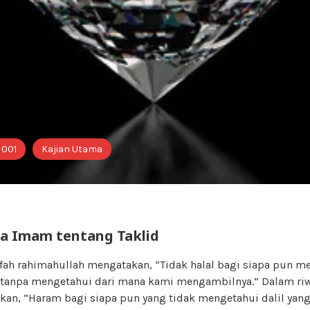
 001
Kajian Utama
a Imam tentang Taklid
ah rahimahullah mengatakan, “Tidak halal bagi siapa pun 
tanpa mengetahui dari mana kami mengambilnya.” Dalam riwa
kan, “Haram bagi siapa pun yang tidak mengetahui dalil yang