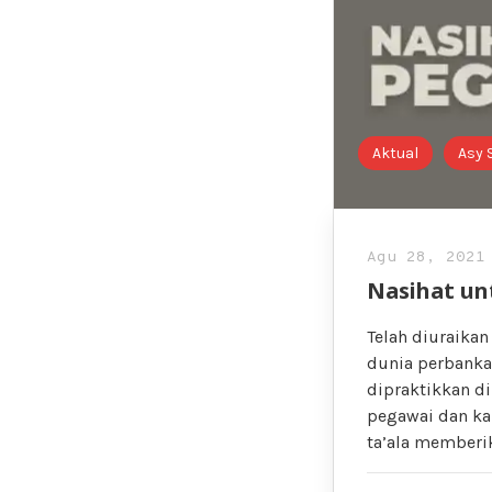
Aktual
Asy 
Agu 28, 2021
Nasihat un
Telah diuraika
dunia perbanka
dipraktikkan di
pegawai dan ka
ta’ala memberik