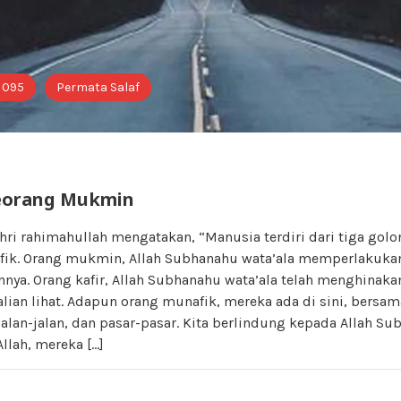
i 095
Permata Salaf
eorang Mukmin
shri rahimahullah mengatakan, “Manusia terdiri dari tiga go
afik. Orang mukmin, Allah Subhanahu wata’ala memperlakuka
nnya. Orang kafir, Allah Subhanahu wata’ala telah menghinak
ian lihat. Adapun orang munafik, mereka ada di sini, bersama
alan-jalan, dan pasar-pasar. Kita berlindung kepada Allah S
Allah, mereka […]