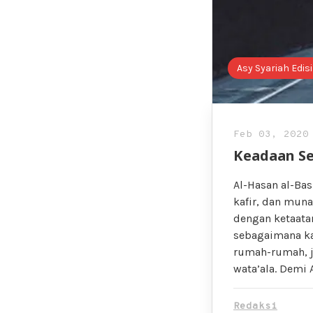
Asy Syariah Edis
Feb 03, 2020
Keadaan S
Al-Hasan al-Ba
kafir, dan mun
dengan ketaata
sebagaimana kal
rumah-rumah, j
wata’ala. Demi 
Redaksi