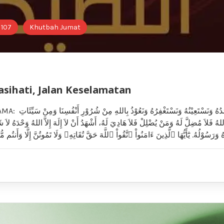
 107
Khutbah Jumat
asihati, Jalan Keselamatan
إِنَّ الْحَمْدَ نَحْمَدُهُ وَنَسْتَ
للهُ فَلاَ مُضِلَّ لَهُ وَمَنْ يُضْلِلْ فَلاَ هَادِيَ لَهُ، أَشْهَدُ أَنْ لاَ إِلَهَ إِلاَّ اللهُ وَحْدَهُ لاَ شَ