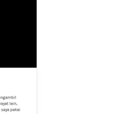
mengambil
yat lain,
 saya pakai