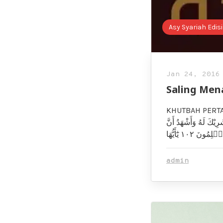
Asy Syariah Edisi
Jan 24, 2016
Saling Men
KHUTBAH PERTAMA: عِيْنُهُ وَنَسْتَغْفِرُهُ وَنَعُوْذُ بِاللهِ مِنْ شُرُوْرِ أَنْفُسِنَا وَمِنْ سَيِّئَاتِ
رِيْكَ لَهُ وَأَشْهَدُ أَنَّ
admin