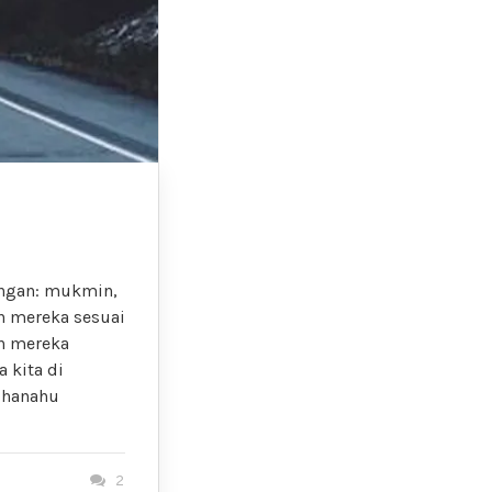
longan: mukmin,
n mereka sesuai
an mereka
 kita di
ubhanahu
2