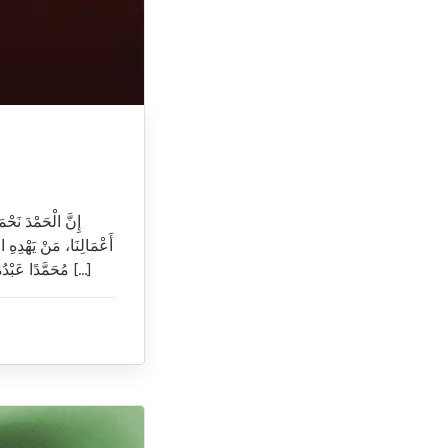
أَعْمَالِنَا، مَنْ يَهْدِهِ ا
مُحَمَّدًا عَبْدُهُ وَرَسُوْلُهُ. يَٰٓأَيُّهَا ٱلَّذِينَ ءَامَنُواْ ٱتَّقُواْ ٱللَّهَ حَقَّ تُقَاتِهِۦ وَلَا تَمُوتُنَّ إِلَّا وَأَنتُم مُّسۡلِمُونَ ١٠٢ يَٰٓأَيُّهَا […]