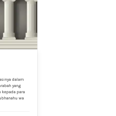
asinya dalam
arabah yang
an kepada para
subhanahu wa