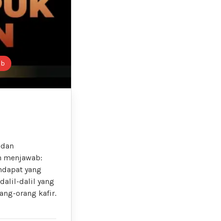
ab
 dan
h menjawab:
ndapat yang
alil-dalil yang
ng-orang kafir.