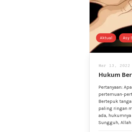
Aktual
Asy 
Mar 13, 2022
Hukum Ber
Pertanyaan: Ap
pertemuan-pert
Bertepuk tanga
paling ringan 
ada, hukumnya 
Sungguh, Allah 