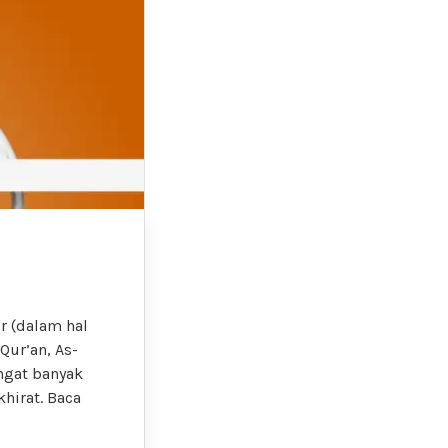
r (dalam hal
Qur’an, As-
ngat banyak
hirat. Baca