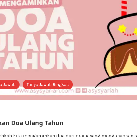
a Jawab
Tanya Jawab Ringkas
an Doa Ulang Tahun
lehkah kita mengaminkan doa dari orang yang mengucapkan 