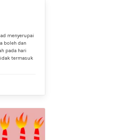
Ahad menyerupai
a boleh dan
h pada hari
 tidak termasuk