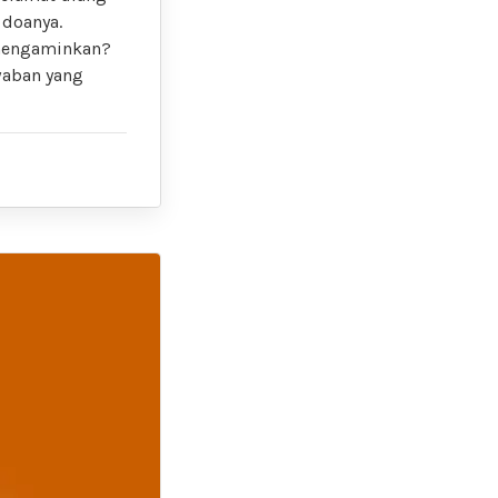
 doanya.
 mengaminkan?
awaban yang