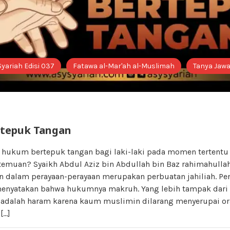
Syariah Edisi 037
Fatawa al-Mar'ah al-Muslimah
Tanya Jaw
tepuk Tangan
a hukum bertepuk tangan bagi laki-laki pada momen tertentu
emuan? Syaikh Abdul Aziz bin Abdullah bin Baz rahimahulla
n dalam perayaan-perayaan merupakan perbuatan jahiliah. Pe
menyatakan bahwa hukumnya makruh. Yang lebih tampak dari d
adalah haram karena kaum muslimin dilarang menyerupai ora
[…]