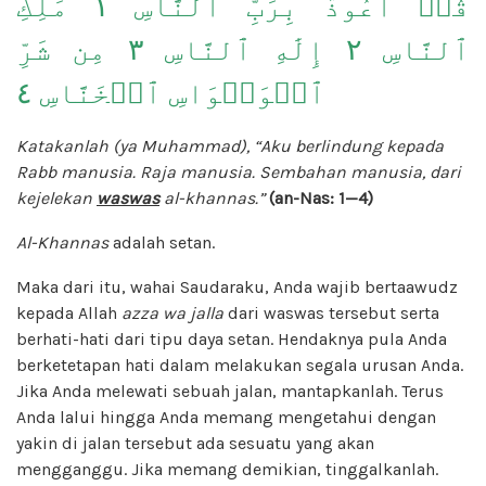
قُلۡ أَعُوذُ بِرَبِّ ٱلنَّاسِ ١ مَلِكِ
ٱلنَّاسِ ٢ إِلَٰهِ ٱلنَّاسِ ٣ مِن شَرِّ
ٱلۡوَسۡوَاسِ ٱلۡخَنَّاسِ ٤
Katakanlah (ya Muhammad), “Aku berlindung kepada
Rabb manusia. Raja manusia. Sembahan manusia, dari
kejelekan
waswas
al-khannas.”
(an-Nas: 1—4)
Al-Khannas
adalah setan.
Maka dari itu, wahai Saudaraku, Anda wajib bertaawudz
kepada Allah
azza wa jalla
dari waswas tersebut serta
berhati-hati dari tipu daya setan. Hendaknya pula Anda
berketetapan hati dalam melakukan segala urusan Anda.
Jika Anda melewati sebuah jalan, mantapkanlah. Terus
Anda lalui hingga Anda memang mengetahui dengan
yakin di jalan tersebut ada sesuatu yang akan
mengganggu. Jika memang demikian, tinggalkanlah.