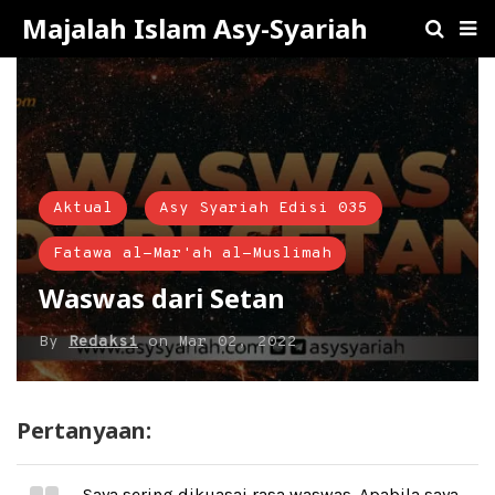
Majalah Islam Asy-Syariah
Aktual
Asy Syariah Edisi 035
Fatawa al-Mar'ah al-Muslimah
Waswas dari Setan
By
Redaksi
on
Mar 02, 2022
Pertanyaan:
Saya sering dikuasai rasa waswas. Apabila saya