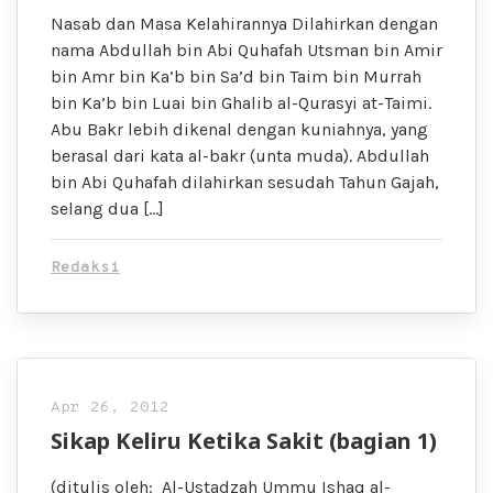
Nasab dan Masa Kelahirannya Dilahirkan dengan
nama Abdullah bin Abi Quhafah Utsman bin Amir
bin Amr bin Ka’b bin Sa’d bin Taim bin Murrah
bin Ka’b bin Luai bin Ghalib al-Qurasyi at-Taimi.
Abu Bakr lebih dikenal dengan kuniahnya, yang
berasal dari kata al-bakr (unta muda). Abdullah
bin Abi Quhafah dilahirkan sesudah Tahun Gajah,
selang dua […]
Redaksi
Apr 26, 2012
Sikap Keliru Ketika Sakit (bagian 1)
(ditulis oleh: Al-Ustadzah Ummu Ishaq al-