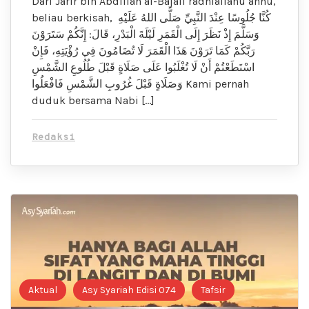
Dari Jarir bin Abdillah al-Bajali radhiallahu anhu,
beliau berkisah, كُنَّا جُلُوسًا عِنْدَ النَّبِيِّ صَلَّى اللهُ عَلَيْهِ
وَسَلَّمَ إِذْ نَظَرَ إِلَى الْقَمَرِ لَيْلَةَ الْبَدْرِ، قَالَ: إِنَّكُمْ سَتَرَوْنَ
رَبَّكُمْ كَمَا تَرَوْنَ هَذَا الْقَمَرَ لَا تُضَامُونَ فِي رُؤْيَتِهِ، فَإِنْ
اسْتَطَعْتُمْ أَنْ لَا تُغْلَبُوا عَلَى صَلَاةٍ قَبْلَ طُلُوعِ الشَّمْسِ
وَصَلَاةٍ قَبْلَ غُرُوبِ الشَّمْسِ فَافْعَلُوا Kami pernah
duduk bersama Nabi […]
Redaksi
Aktual
Asy Syariah Edisi 074
Tafsir