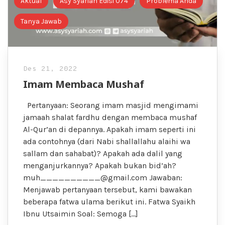
Aktual
Asy Syariah Edisi 074
Problema Anda
Tanya Jawab
Des 21, 2022
Imam Membaca Mushaf
Pertanyaan: Seorang imam masjid mengimami
jamaah shalat fardhu dengan membaca mushaf
Al-Qur’an di depannya. Apakah imam seperti ini
ada contohnya (dari Nabi shallallahu alaihi wa
sallam dan sahabat)? Apakah ada dalil yang
menganjurkannya? Apakah bukan bid’ah?
muh__________@gmail.com Jawaban:
Menjawab pertanyaan tersebut, kami bawakan
beberapa fatwa ulama berikut ini. Fatwa Syaikh
Ibnu Utsaimin Soal: Semoga […]