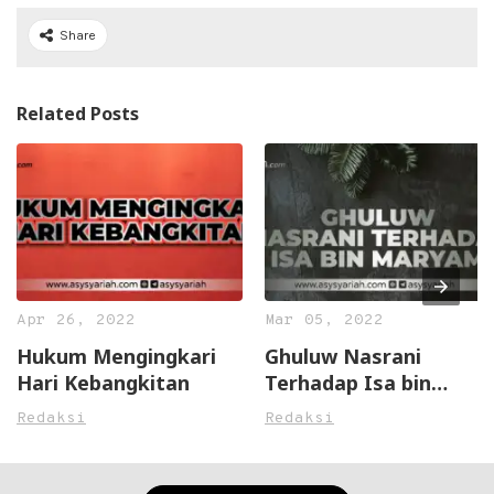
Share
Related Posts
Apr 26, 2022
Mar 05, 2022
Hukum Mengingkari
Ghuluw Nasrani
Hari Kebangkitan
Terhadap Isa bin
Maryam
Redaksi
Redaksi