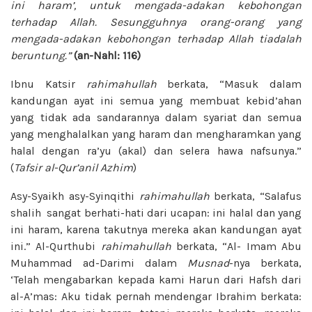
ini haram’, untuk mengada-adakan kebohongan
terhadap Allah. Sesungguhnya orang-orang yang
mengada-adakan kebohongan terhadap Allah tiadalah
beruntung.”
(an-Nahl: 116)
Ibnu Katsir
rahimahullah
berkata, “Masuk dalam
kandungan ayat ini semua yang membuat kebid’ahan
yang tidak ada sandarannya dalam syariat dan semua
yang menghalalkan yang haram dan mengharamkan yang
halal dengan ra’yu (akal) dan selera hawa nafsunya.”
(
Tafsir
al-Qur’anil Azhim
)
Asy-Syaikh asy-Syinqithi
rahimahullah
berkata, “Salafus
shalih sangat berhati-hati dari ucapan: ini halal dan yang
ini haram, karena takutnya mereka akan kandungan ayat
ini.” Al-Qurthubi
rahimahullah
berkata, “Al- Imam Abu
Muhammad ad-Darimi dalam
Musnad
-nya berkata,
‘Telah mengabarkan kepada kami Harun dari Hafsh dari
al-A’mas: Aku tidak pernah mendengar Ibrahim berkata: