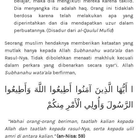
belajar, maka dia mengikuti mereka karena taklid.
Dia menyangka itu adalah haq. Orang ini tidaklah
berdosa karena telah melakukan apa yang
diperintahkan dan dia mendapatkan uzur dalam
perbuatannya. (Disadur dari
al-Qaulul Mufid
)
Seorang muslim hendaknya memberikan ketaatan yang
mutlak hanya kepada Allah
Subhanahu wata’ala
dan
Rasul-Nya. Tidak dibolehkan menaati makhluk kecuali
dalam perkara yang dibenarkan secara syar’i. Allah
Subhanahu wata’ala
berfirman,
ا أَيُّهَا الَّذِينَ آمَنُوا أَطِيعُوا اللَّهَ وَأَطِيعُوا
الرَّسُولَ وَأُولِي الْأَمْرِ مِنكُمْ
“Wahai orang-orang beriman, taatlah kalian kepada
Allah dan taatlah kepada rasul-Nya, serta kepada ulil
amri di antara kalian.”
(an-Nisa: 59)