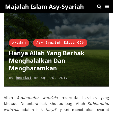
Majalah Islam Asy-Syariah
Akidah
Asy Syariah Edisi 086
Hanya Allah Yang Berhak
Menghalalkan Dan
Mengharamkan
By
Redaksi
on
Agu 26, 2017
Allah
Subhanahu wata’ala
memiliki hak-hak yang
khusus. Di antara hak khusus bagi Allah
Subhanahu
wata’ala
adalah hak
tasyri’
, yakni menetapkan syariat