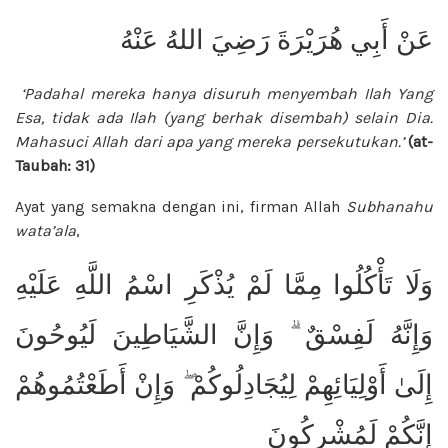
عَنْ أَبِي هُرَيْرَةَ رَضِيَ اللهُ عَنْهُ
‘Padahal mereka hanya disuruh menyembah Ilah Yang
Esa, tidak ada Ilah (yang berhak disembah) selain Dia.
Mahasuci Allah dari apa yang mereka persekutukan.’
(at-
Taubah: 31)
Ayat yang semakna dengan ini, firman Allah
Subhanahu
wata’ala
,
وَلَا تَأْكُلُوا مِمَّا لَمْ يُذْكَرِ اسْمُ اللَّهِ عَلَيْهِ
وَإِنَّهُ لَفِسْقٌ ۗ وَإِنَّ الشَّيَاطِينَ لَيُوحُونَ
إِلَىٰ أَوْلِيَائِهِمْ لِيُجَادِلُوكُمْ ۖ وَإِنْ أَطَعْتُمُوهُمْ
إِنَّكُمْ لَمُشْرِكُونَ