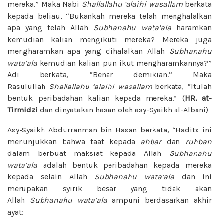
mereka.” Maka Nabi
Shallallahu ‘alaihi wasallam
berkata
kepada beliau, “Bukankah mereka telah menghalalkan
apa yang telah Allah
Subhanahu wata’ala
haramkan
kemudian kalian mengikuti mereka? Mereka juga
mengharamkan apa yang dihalalkan Allah
Subhanahu
wata’ala
kemudian kalian pun ikut mengharamkannya?”
Adi berkata, “Benar demikian.” Maka
Rasulullah
Shallallahu ‘alaihi wasallam
berkata, “Itulah
bentuk peribadahan kalian kepada mereka.” (
HR. at-
Tirmidzi
dan dinyatakan hasan oleh asy-Syaikh al-Albani)
Asy-Syaikh Abdurranman bin Hasan berkata, “Hadits ini
menunjukkan bahwa taat kepada
ahbar
dan
ruhban
dalam berbuat maksiat kepada Allah
Subhanahu
wata’ala
adalah bentuk peribadahan kepada mereka
kepada selain Allah
Subhanahu wata’ala
dan ini
merupakan syirik besar yang tidak akan
Allah
Subhanahu wata’ala
ampuni berdasarkan akhir
ayat: