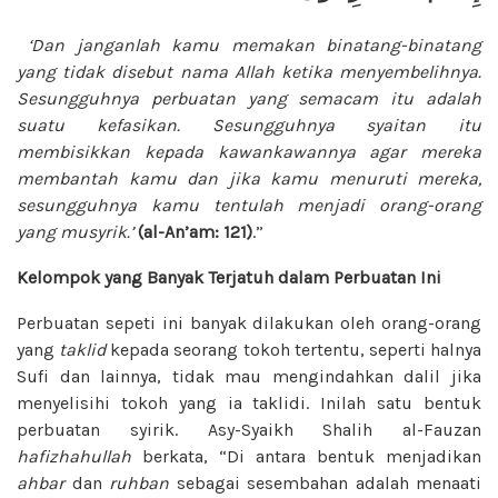
‘Dan janganlah kamu memakan binatang-binatang
yang tidak disebut nama Allah ketika menyembelihnya.
Sesungguhnya perbuatan yang semacam itu adalah
suatu kefasikan. Sesungguhnya syaitan itu
membisikkan kepada kawankawannya agar mereka
membantah kamu dan jika kamu menuruti mereka,
sesungguhnya kamu tentulah menjadi orang-orang
yang musyrik.’
(al-An’am:
121)
.”
Kelompok yang Banyak Terjatuh dalam Perbuatan Ini
Perbuatan sepeti ini banyak dilakukan oleh orang-orang
yang
taklid
kepada seorang tokoh tertentu, seperti halnya
Sufi dan lainnya, tidak mau mengindahkan
dalil jika
menyelisihi tokoh yang ia taklidi. Inilah satu bentuk
perbuatan syirik.
Asy-Syaikh Shalih al-Fauzan
hafizhahullah
berkata, “Di antara bentuk
menjadikan
ahbar
dan
ruhban
sebagai
sesembahan adalah menaati