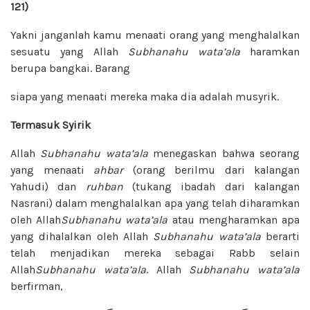
121)
Yakni janganlah kamu menaati orang yang menghalalkan
sesuatu yang Allah
Subhanahu wata’ala
haramkan
berupa bangkai. Barang
siapa yang menaati mereka maka dia adalah musyrik.
Termasuk Syirik
Allah
Subhanahu wata’ala
menegaskan bahwa seorang
yang menaati
ahbar
(orang berilmu dari kalangan
Yahudi) dan
ruhban
(tukang ibadah dari kalangan
Nasrani) dalam menghalalkan apa yang telah diharamkan
oleh Allah
Subhanahu wata’ala
atau mengharamkan apa
yang dihalalkan oleh Allah
Subhanahu wata’ala
berarti
telah menjadikan mereka sebagai Rabb selain
Allah
Subhanahu wata’ala
. Allah
Subhanahu wata’ala
berfirman,