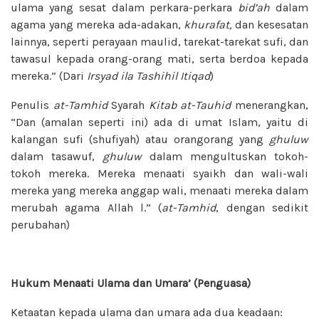
ulama yang
sesat dalam perkara-perkara
bid’ah
dalam
agama yang mereka ada-adakan,
khurafat,
dan kesesatan
lainnya, seperti
perayaan maulid, tarekat-tarekat sufi,
dan
tawasul kepada orang-orang mati,
serta berdoa kepada
mereka.” (Dari
Irsyad ila Tashihil Itiqad
)
Penulis
at-Tamhid
Syarah
Kitab
at-Tauhid
menerangkan,
“Dan (amalan
seperti ini) ada di umat Islam, yaitu di
kalangan sufi (shufiyah) atau orangorang
yang
ghuluw
dalam tasawuf,
ghuluw
dalam mengultuskan tokoh-
tokoh
mereka. Mereka menaati syaikh dan
wali-wali
mereka yang mereka anggap
wali, menaati mereka dalam
merubah
agama Allah l.” (
at-Tamhid
, dengan
sedikit
perubahan)
Hukum Menaati Ulama dan Umara’ (Penguasa)
Ketaatan kepada ulama dan umara ada dua keadaan: