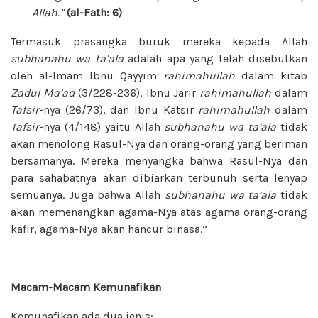
Allah.”
(al-Fath: 6)
Termasuk prasangka buruk mereka kepada Allah
subhanahu wa ta’ala
adalah apa yang telah disebutkan
oleh al-Imam Ibnu Qayyim
rahimahullah
dalam kitab
Zadul Ma’ad
(3/228-236), Ibnu Jarir
rahimahullah
dalam
Tafsir-
nya (26/73), dan Ibnu Katsir
rahimahullah
dalam
Tafsir-
nya (4/148) yaitu Allah
subhanahu wa ta’ala
tidak
akan menolong Rasul-Nya dan orang-orang yang beriman
bersamanya. Mereka menyangka bahwa Rasul-Nya dan
para sahabatnya akan dibiarkan terbunuh serta lenyap
semuanya. Juga bahwa Allah
subhanahu wa ta’ala
tidak
akan memenangkan agama-Nya atas agama orang-orang
kafir, agama-Nya akan hancur binasa.”
Macam-Macam Kemunafikan
Kemunafikan ada dua jenis: