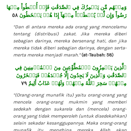
وَمِنۡهُم مَّن يَلۡمِزُكَ فِي ٱلصَّدَقَٰتِ فَإِنۡ أُعۡطُواْ مِنۡهَا
٥٨
رَضُواْ وَإِن لَّمۡ يُعۡطَوۡاْ مِنۡهَآ إِذَا هُمۡ يَسۡخَطُونَ
“Dan di antara mereka ada orang yang mencelamu
tentang (distribusi) zakat. Jika mereka diberi
sebagian darinya, mereka bersenang hati, dan jika
mereka tidak diberi sebagian darinya, dengan serta-
merta mereka menjadi marah.”
(at-Taubah: 58)
ٱلَّذِينَ يَلۡمِزُونَ ٱلۡمُطَّوِّعِينَ مِنَ ٱلۡمُؤۡمِنِينَ فِي
ٱلصَّدَقَٰتِ وَٱلَّذِينَ لَا يَجِدُونَ إِلَّا جُهۡدَهُمۡ فَيَسۡخَرُونَ
٧٩
مِنۡهُمۡ سَخِرَ ٱللَّهُ مِنۡهُمۡ وَلَهُمۡ عَذَابٌ أَلِيمٌ
“(Orang-orang munafik itu) yaitu orang-orang yang
mencela orang-orang mukmin yang memberi
sedekah dengan sukarela dan (mencela) orang-
orang yang tidak memperoleh (untuk disedekahkan)
selain sekadar kesanggupannya. Maka orang-orang
munafik itu menghina mereka. Allah akan