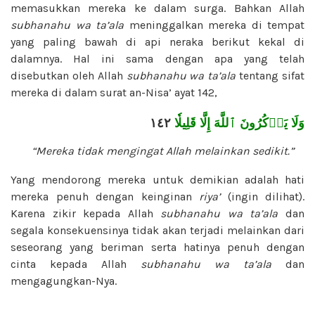
memasukkan mereka ke dalam surga. Bahkan Allah
subhanahu wa ta’ala
meninggalkan mereka di tempat
yang paling bawah di api neraka berikut kekal di
dalamnya. Hal ini sama dengan apa yang telah
disebutkan oleh Allah
subhanahu wa ta’ala
tentang sifat
mereka di dalam surat an-Nisa’ ayat 142,
١٤٢
وَلَا يَذۡكُرُونَ ٱللَّهَ إِلَّا قَلِيلٗا
“Mereka tidak mengingat Allah
melainkan sedikit.”
Yang mendorong mereka untuk demikian adalah hati
mereka penuh dengan keinginan
riya’
(ingin dilihat).
Karena zikir kepada Allah
subhanahu wa ta’ala
dan
segala konsekuensinya tidak akan terjadi melainkan dari
seseorang yang beriman serta hatinya penuh dengan
cinta kepada Allah
subhanahu wa ta’ala
dan
mengagungkan-Nya.