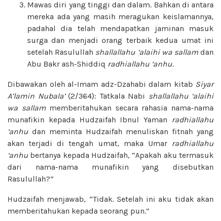
Mawas diri yang tinggi dan dalam. Bahkan di antara
mereka ada yang masih meragukan keislamannya,
padahal dia telah mendapatkan jaminan masuk
surga dan menjadi orang terbaik kedua umat ini
setelah Rasulullah
shallallahu ‘alaihi wa sallam
dan
Abu Bakr ash-Shiddiq
radhiallahu ‘anhu
.
Dibawakan oleh al-Imam adz-Dzahabi dalam kitab
Siyar
A’lamin Nubala’
(2/364): Tatkala Nabi
shallallahu ‘alaihi
wa sallam
memberitahukan secara rahasia nama-nama
munafikin kepada Hudzaifah Ibnul Yaman
radhiallahu
‘anhu
dan meminta Hudzaifah menuliskan fitnah yang
akan terjadi di tengah umat, maka Umar
radhiallahu
‘anhu
bertanya kepada Hudzaifah, “Apakah aku termasuk
dari nama-nama munafikin yang disebutkan
Rasulullah?”
Hudzaifah menjawab, “Tidak. Setelah ini aku tidak akan
memberitahukan kepada seorang pun.”