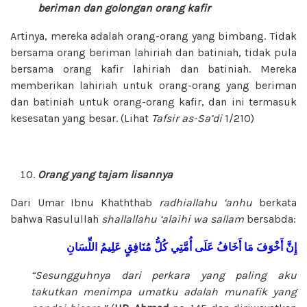
beriman dan golongan orang kafir
Artinya, mereka adalah orang-orang yang bimbang. Tidak
bersama orang beriman lahiriah dan batiniah, tidak pula
bersama orang kafir lahiriah dan batiniah. Mereka
memberikan lahiriah untuk orang-orang yang beriman
dan batiniah untuk orang-orang kafir, dan ini termasuk
kesesatan yang besar. (Lihat
Tafsir as-Sa’di
1/210)
Orang yang tajam lisannya
Dari Umar Ibnu Khaththab
radhiallahu ‘anhu
berkata
bahwa Rasulullah
shallallahu ‘alaihi wa sallam
bersabda:
إِنَّ
أَخْوَفَ
مَا
أَخَافُ
عَلَى
أُمَّتِي
كُلُّ
مُنَافِقٍ
عَلِيمُ
اللِّسَانِ
“Sesungguhnya dari perkara yang paling aku
takutkan menimpa umatku adalah munafik yang