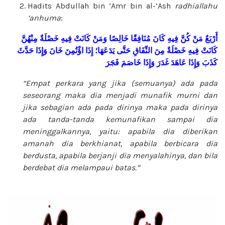
Hadits Abdullah bin ‘Amr bin al-‘Ash
radhiallahu
‘anhuma
:
أَرْبَعٌ
مَنْ
كُنَّ
فِيهِ كَانَ
مُنَافِقًا
خَالِصًا
وَمَنْ
كَانَتْ فِيهِ خَصْلَةٌ
مِنْهُنَّ
كَانَتْ
فِيهِ خَصْلَةٌ
مِنَ
النِّفَاقِ حَتَّى
يَدَعَهَا؛
إِذَا
اؤْتُمِنَ
خَانَ
وَإِذَا
حَدَّثَ
كَذَبَ وَإِذَا
عَاهَدَ
غَدَرَ
وَإِذَا
خَاصَمَ
فَجَرَ
“Empat perkara yang jika (semuanya)
ada pada
seseorang maka dia menjadi
munafik murni dan
jika sebagian ada
pada dirinya maka pada dirinya
ada
tanda-tanda kemunafikan sampai dia
meninggalkannya, yaitu: apabila dia
diberikan
amanah dia berkhianat, apabila
berbicara dia
berdusta, apabila berjanji
dia menyalahinya, dan bila
berdebat dia
melampaui batas.”