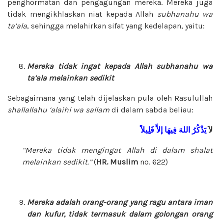
penghormatan dan pengagungan mereka. Mereka juga
tidak mengikhlaskan niat kepada Allah
subhanahu wa
ta’ala
, sehingga melahirkan sifat yang kedelapan, yaitu:
Mereka tidak ingat kepada Allah
subhanahu wa
ta’ala
melainkan sedikit
Sebagaimana yang telah dijelaskan pula oleh Rasulullah
shallallahu ‘alaihi wa sallam
di dalam sabda beliau:
ل
يَذْكُرُ
اللهَ
فِيهَا
إلاِّ
قَلِيلاً
“Mereka tidak mengingat Allah di dalam shalat
melainkan sedikit.”
(
HR.
Muslim
no. 622)
Mereka adalah orang-orang yang ragu antara iman
dan kufur, tidak termasuk dalam golongan orang