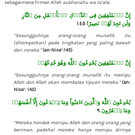
sebagaimana firman Allah
subhanahu wa ta’ala
:
إِنَّ ٱلۡمُنَٰفِقِينَ فِي ٱلدَّرۡكِ ٱلۡأَسۡفَلِ مِنَ ٱلنَّارِ
١٤٥
وَلَن تَجِدَ لَهُمۡ نَصِيرًا
“Sesungguhnya orang-orang munafik
itu
(ditempatkan) pada tingkatan yang
paling bawah
dari neraka.”
(an-Nisa’:145)
إِنَّ ٱلۡمُنَٰفِقِينَ يُخَٰدِعُونَ ٱللَّهَ وَهُوَ خَٰدِعُهُمۡ
“Sesungguhnya orang-orang munafik itu menipu
Allah dan Allah akan membalas tipuan mereka.”
(an-
Nisa’: 142)
يُخَٰدِعُونَ ٱللَّهَ وَٱلَّذِينَ ءَامَنُواْ وَمَا يَخۡدَعُونَ إِلَّآ أَنفُسَهُمۡ
٩
وَمَا يَشۡعُرُونَ
“Mereka hendak menipu Allah dan orang-orang yang
beriman, padahal mereka hanya menipu dirinya