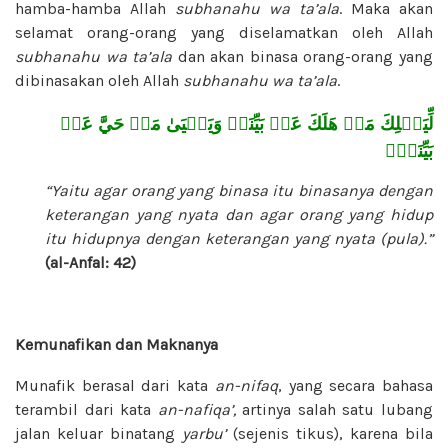
hamba-hamba Allah
subhanahu wa ta’ala
. Maka akan
selamat orang-orang yang diselamatkan oleh Allah
subhanahu wa ta’ala
dan akan binasa orang-orang yang
dibinasakan oleh Allah
subhanahu wa ta’ala
.
لِّيَهۡلِكَ مَنۡ هَلَكَ عَنۢ بَيِّنَةٖ وَيَحۡيَىٰ مَنۡ حَيَّ عَنۢ
بَيِّنَةٖۗ
“Yaitu agar orang yang binasa itu binasanya dengan
keterangan yang nyata dan agar orang yang hidup
itu hidupnya dengan keterangan yang nyata (pula).”
(al-Anfal: 42)
Kemunafikan dan Maknanya
Munafik berasal dari kata
an-nifaq
, yang secara bahasa
terambil dari kata
an-nafiqa’,
artinya salah satu lubang
jalan keluar binatang
yarbu’
(sejenis tikus), karena bila