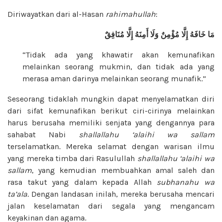
Diriwayatkan dari al-Hasan
rahimahullah
:
مَا
خَافَهُ
إِلَّا مُؤْمِنٌ
وَلَا أَمِنَهُ
إِلَّا مُنَافِقٌ
“Tidak ada yang khawatir akan kemunafikan
melainkan seorang mukmin, dan tidak ada yang
merasa aman darinya melainkan seorang munafik.”
Seseorang tidaklah mungkin dapat menyelamatkan diri
dari sifat kemunafikan berikut ciri-cirinya melainkan
harus berusaha memiliki senjata yang dengannya para
sahabat Nabi
shallallahu ‘alaihi wa sallam
terselamatkan. Mereka selamat dengan warisan ilmu
yang mereka timba dari Rasulullah
shallallahu ‘alaihi wa
sallam
, yang kemudian membuahkan amal saleh dan
rasa takut yang dalam kepada Allah
subhanahu wa
ta’ala
. Dengan landasan inilah, mereka berusaha mencari
jalan keselamatan dari segala yang mengancam
keyakinan dan agama.