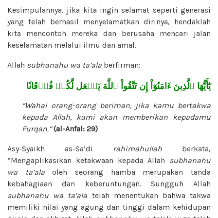
Kesimpulannya, jika kita ingin selamat seperti generasi
yang telah berhasil menyelamatkan dirinya, hendaklah
kita mencontoh mereka dan berusaha mencari jalan
keselamatan melalui ilmu dan amal.
Allah
subhanahu wa ta’ala
berfirman:
يَٰٓأَيُّهَا ٱلَّذِينَ ءَامَنُوٓاْ إِن تَتَّقُواْ ٱللَّهَ يَجۡعَل لَّكُمۡ فُرۡقَانٗا
“Wahai orang-orang beriman, jika kamu bertakwa
kepada Allah, kami akan memberikan kepadamu
Furqan.”
(al-Anfal: 29)
Asy-Syaikh as-Sa’di
rahimahullah
berkata,
“Mengaplikasikan ketakwaan kepada Allah
subhanahu
wa ta’ala
oleh seorang hamba merupakan tanda
kebahagiaan dan keberuntungan. Sungguh Allah
subhanahu wa ta’ala
telah menentukan bahwa takwa
memiliki nilai yang agung dan tinggi dalam kehidupan