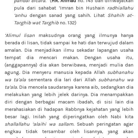
pandai bicara.”
(
HR.
Ahmad
no. 145 dan diriwayatkan
pula dari sahabat ‘Imran bin Hushain
radhiallahu
‘anhu
dengan sanad yang sahih. Lihat
Shahih at-
Targhib wat Targhib
no. 132)
‘Alimul lisan
maksudnya orang yang ilmunya hanya
berada di lisan, tidak sampai ke hati dan terwujud dalam
amalan. Dia menjadikan ilmu sekadar lapangan usaha
tempat dia mencari makan. Dengan usaha itu,
(anggapannya) dia akan berwibawa, menjadi mulia dan
agung. Dia menyeru manusia kepada Allah
subhanahu
wa ta’ala
sementara dia lari dari Allah
subhanahu wa
ta’ala
. Dia mencela saudaranya karena aib, sedangkan dia
melakukan yang lebih jelek darinya. Dia menampakkan
diri dengan berbagai macam ibadah, di sisi lain dia
merahasiakan di hadapan Rabbnya kejahatan yang lebih
besar lagi. Inilah yang diperingatkan oleh Nabi kita
shallallahu ‘alaihi wa sallam
. Sebuah peringatan agar
engkau tidak tersambar oleh lisannya, yang akan