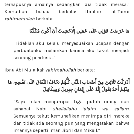
terhapusnya amalnya sedangkan dia tidak merasa.”
Kemudian beliau berkata: Ibrahim at-Taimi
rahimahullah
berkata:
مَا
عَرَضْتُ
قَوْلِي
عَلَى
عَمَلِي
إِلَّاخَشِيتُ
أَنْ أَكُونَ
مُكَذَّبًا
“Tidaklah aku selalu menyesuaikan ucapan dengan
perbuatanku melainkan karena aku takut menjadi
seorang pendusta.”
Ibnu Abi Mulaikah
rahimahullah
berkata:
أَدْرَكْتُ
ثَلَاثِينَ
مِنْ
أَصْحَابِ النَّبِّي كُلُّهُمْ
يَخَافُ
النِّفَاقَ
عَلَى
نَفْسِهِ،
مَا
مِنْهُمْ
أَحَدٌ
يَقُولُ
إِنَّهُ عَلَى
إِيْمَانِ جِبِريلَ
وَمِيكَائِيلَ
“Saya telah menjumpai tiga puluh orang dari
sahabat Nabi
shallallahu ‘alaihi wa sallam
.
Semuanya takut kemunafikan menimpa diri mereka
dan tidak ada seorang pun yang mengatakan bahwa
imannya seperti iman Jibril dan Mikail.”