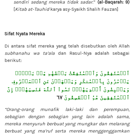
sendiri sedang mereka tidak sadar.
”
(al-Baqarah: 9)
[
Kitab at-Tauhid
karya asy-Syaikh Shalih Fauzan]
Sifat Nyata Mereka
Di antara sifat mereka yang telah disebutkan oleh Allah
subhanahu wa ta’ala
dan Rasul-Nya adalah sebagai
berikut:
ٱلۡمُنَٰفِقُونَ وَٱلۡمُنَٰفِقَٰتُ بَعۡضُهُم مِّنۢ بَعۡضٖۚ
يَأۡمُرُونَ بِٱلۡمُنكَرِ وَيَنۡهَوۡنَ عَنِ ٱلۡمَعۡرُوفِ
وَيَقۡبِضُونَ أَيۡدِيَهُمۡۚ نَسُواْ ٱللَّهَ فَنَسِيَهُمۡۚ إِنَّ
٦٧
ٱلۡمُنَٰفِقِينَ هُمُ ٱلۡفَٰسِقُونَ
“Orang-orang munafik laki-laki dan perempuan,
sebagian dengan sebagian yang lain adalah sama,
mereka menyuruh berbuat yang mungkar dan melarang
berbuat yang ma’ruf serta mereka menggenggamkan