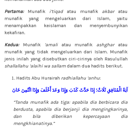
Pertama:
Munafik
i’tiqad
atau munafik
akbar
atau
munafik yang mengeluarkan dari Islam, yaitu
menampakkan keislaman dan menyembunyikan
kekafiran.
Kedua:
Munafik
‘amali
atau munafik
ashghar
atau
munafik yang tidak mengeluarkan dari Islam. Munafik
jenis inilah yang disebutkan ciri-cirinya oleh Rasulullah
shallallahu ‘alaihi wa sallam
dalam dua hadits berikut.
Hadits Abu Hurairah
radhiallahu ‘anhu
:
آيَةُ
الْمُنَافِقِ
ثَلَاثٌ؛
إِذَا
حَدَّثَ
كَذَبَ
وَإِذَا
وَعَدَ
أَخْلَفَ
وَإِذَا
ائْتُمِنَ
خَانَ
“Tanda munafik ada tiga: apabila dia
berbicara dia
berdusta, apabila dia berjanji
dia mengingkarinya,
dan bila diberikan
kepercayaan dia
mengkhianatinya.”