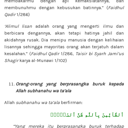
membakarmu dengan api kemaksiatannya, dan
membunuhmu dengan kebusukan batinnya.” (
Faidhul
Qadir
1/286)
‘Alimul lisan
adalah orang yang mengerti ilmu dan
berbicara dengannya, akan tetapi hatinya jahil dan
akidahnya rusak. Dia menipu manusia dengan kelihaian
lisannya sehingga mayoritas orang akan terjatuh dalam
kesalahan.” (
Faidhul Qadir
1/286,
Taisir bi
Syarh Jami’us
Shagir
karya al-Munawi 1/102)
Orang-orang yang berprasangka buruk kepada
Allah
subhanahu wa ta’ala
Allah
subhanahu wa ta’ala
berfirman:
ٱلظَّآنِّينَ بِٱللَّهِ ظَنَّ ٱلسَّوۡءِۚ
“Yang mereka itu berprasangka buruk terhadap