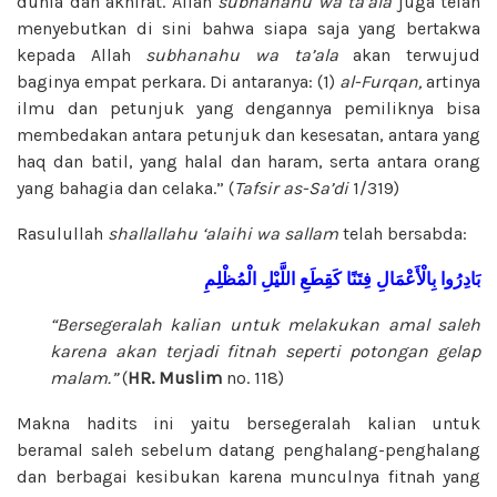
dunia dan akhirat. Allah
subhanahu wa ta’ala
juga telah
menyebutkan di sini bahwa siapa saja yang bertakwa
kepada Allah
subhanahu wa ta’ala
akan terwujud
baginya empat perkara. Di antaranya: (1)
al-Furqan,
artinya
ilmu dan petunjuk yang dengannya pemiliknya bisa
membedakan antara petunjuk dan kesesatan, antara yang
haq dan batil, yang halal dan haram, serta antara orang
yang bahagia dan celaka.” (
Tafsir as-Sa’di
1/319)
Rasulullah
shallallahu ‘alaihi wa sallam
telah bersabda:
بَادِرُوا
بِالْأَعْمَالِ فِتَنًا
كَقِطَعِ اللَّيْلِ الْمُظْلِمِ
“Bersegeralah kalian untuk melakukan amal saleh
karena akan terjadi fitnah seperti potongan gelap
malam.”
(
HR.
Muslim
no. 118)
Makna hadits ini yaitu bersegeralah kalian untuk
beramal saleh sebelum datang penghalang-penghalang
dan berbagai kesibukan karena munculnya fitnah yang