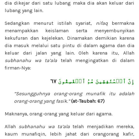
dia dikejar dari satu lubang maka dia akan keluar dari
lubang yang lain.
Sedangkan menurut istilah syariat,
nifaq
bermakna
menampakkan keislaman serta menyembunyikan
kekufuran dan kejelekan. Dinamakan demikian karena
dia masuk melalui satu pintu di dalam agama dan dia
keluar dari jalan yang lain. Oleh karena itu, Allah
subhanahu wa ta’ala
telah mengingatkan di dalam
firman-Nya:
٦٧
إِنَّ ٱلۡمُنَٰفِقِينَ هُمُ ٱلۡفَٰسِقُونَ
“Sesungguhnya orang-orang munafik itu adalah
orang-orang yang fasik.”
(at-Taubah: 67)
Maknanya, orang-orang yang keluar dari agama.
Allah
subhanahu wa ta’ala
telah menjadikan mereka,
kaum munafiqin, lebih jahat dari orangorang kafir,