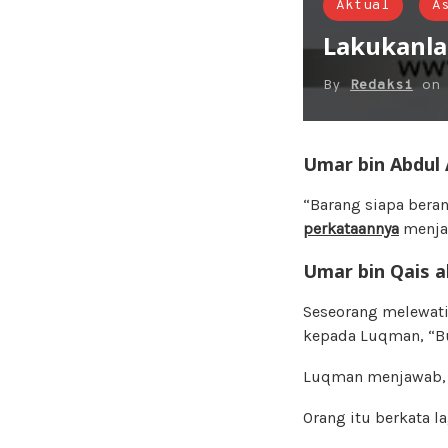
Aktual
A
Lakukanla
By
Redaksi
o
Umar bin Abdul 
“Barang siapa bera
perkataannya
menjad
Umar bin Qais a
Seseorang melewati
kepada Luqman, “B
Luqman menjawab, 
Orang itu berkata l