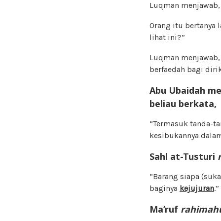
Luqman menjawab, 
Orang itu bertanya
lihat ini?”
Luqman menjawab, 
berfaedah bagi diri
Abu Ubaidah mer
beliau berkata,
“Termasuk tanda-ta
kesibukannya dalam 
Sahl at-Tusturi
“Barang siapa (suk
baginya
kejujuran
.”
Ma’ruf
rahimah