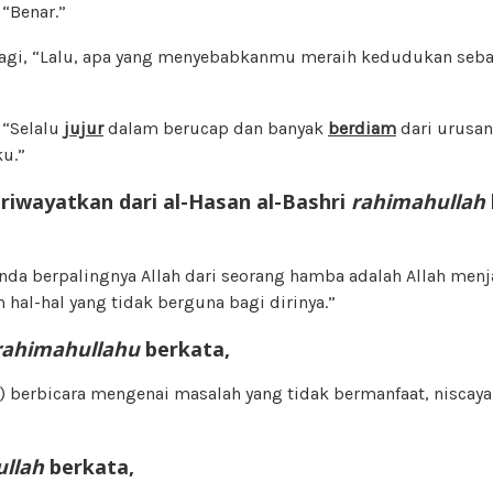
“Benar.”
 lagi, “Lalu, apa yang menyebabkanmu meraih kedudukan seb
“Selalu
jujur
dalam berucap dan banyak
berdiam
dari urusan
ku.”
iwayatkan dari al-Hasan al-Bashri
rahimahullah
nda berpalingnya Allah dari seorang hamba adalah Allah men
hal-hal yang tidak berguna bagi dirinya.”
rahimahullahu
berkata,
a) berbicara mengenai masalah yang tidak bermanfaat, niscay
ullah
berkata,