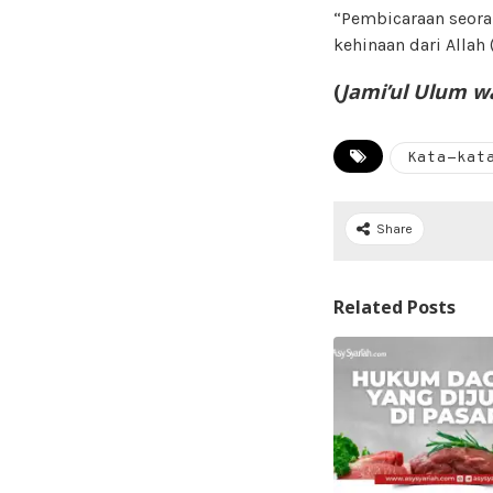
“Pembicaraan seora
kehinaan dari Allah 
(
Jami’ul Ulum w
Kata-kat
Share
Related Posts