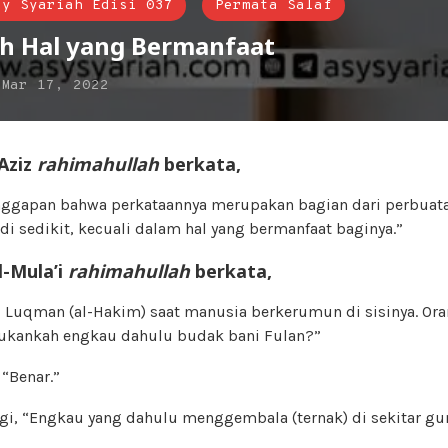
sy Syariah Edisi 037
Permata Salaf
h Hal yang Bermanfaat
n
Mar 17, 2022
Aziz
rahimahullah
berkata,
nggapan bahwa perkataannya merupakan bagian dari perbuatan
i sedikit, kecuali dalam hal yang bermanfaat baginya.”
l-Mula’i
rahimahullah
berkata,
 Luqman (al-Hakim) saat manusia berkerumun di sisinya. Ora
ukankah engkau dahulu budak bani Fulan?”
“Benar.”
agi, “Engkau yang dahulu menggembala (ternak) di sekitar gu