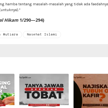
ng hamba tentang masalah-masalah yang tidak ada faedahn
(untuknya).”
al Hikam
1/290—294)
a Mutiara
Nasehat Islami