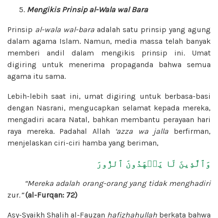
Mengikis Prinsip al-Wala wal Bara
Prinsip
al-wala wal-bara
adalah satu prinsip yang agung
dalam agama Islam. Namun, media massa telah banyak
memberi andil dalam mengikis prinsip ini. Umat
digiring untuk menerima propaganda bahwa semua
agama itu sama.
Lebih-lebih saat ini, umat digiring untuk berbasa-basi
dengan Nasrani, mengucapkan selamat kepada mereka,
mengadiri acara Natal, bahkan membantu perayaan hari
raya mereka. Padahal Allah
‘azza wa jalla
berfirman,
menjelaskan ciri-ciri hamba yang beriman,
وَٱلَّذِينَ لَا يَشۡهَدُونَ ٱلزُّورَ
“Mereka adalah orang-orang yang tidak menghadiri
zur
.”
(al-Furqan: 72)
Asy-Syaikh Shalih al-Fauzan
hafizhahullah
berkata bahwa