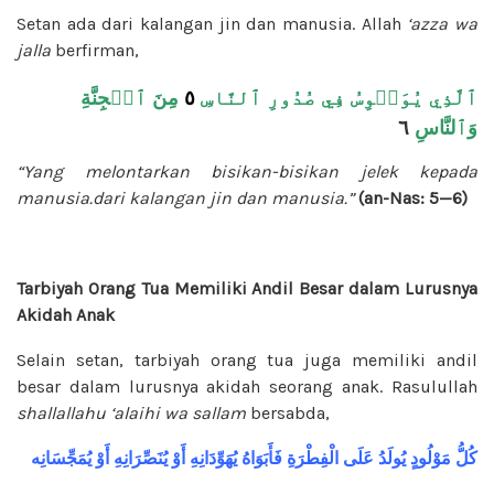
Setan ada dari kalangan jin dan manusia. Allah
‘azza wa
jalla
berfirman,
مِنَ ٱلۡجِنَّةِ
٥
ٱلَّذِي يُوَسۡوِسُ فِي صُدُورِ ٱلنَّاسِ
٦
وَٱلنَّاسِ
“Yang melontarkan bisikan-bisikan jelek kepada
manusia.dari kalangan jin dan manusia.”
(an-Nas: 5—6)
Tarbiyah Orang Tua Memiliki Andil Besar dalam Lurusnya
Akidah Anak
Selain setan, tarbiyah orang tua juga memiliki andil
besar dalam lurusnya akidah seorang anak. Rasulullah
shallallahu ‘alaihi wa sallam
bersabda,
كُلُّ
مَوْلُودٍ
يُولَدُ
عَلَى
الْفِطْرَةِ
فَأَبَوَاهُ
يُهَوِّدَانِهِ
أَوْ
يُنَصِّرَانِهِ
أَوْ
يُمَجِّسَانِه