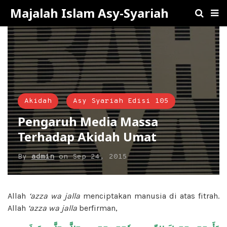
Majalah Islam Asy-Syariah
Akidah
Asy Syariah Edisi 105
Pengaruh Media Massa
Terhadap Akidah Umat
By
admin
on
Sep 24, 2015
Allah
‘azza wa jalla
menciptakan manusia di atas fitrah.
Allah
‘azza wa jalla
berfirman,