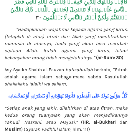
فَأَقِمۡ وَجۡهَكَ لِلدِّينِ حَنِيفٗاۚ فِطۡرَتَ ٱللَّهِ ٱلَّتِي فَطَرَ
ٱلنَّاسَ عَلَيۡهَاۚ لَا تَبۡدِيلَ لِخَلۡقِ ٱللَّهِۚ ذَٰلِكَ ٱلدِّينُ
٣٠
ٱلۡقَيِّمُ وَلَٰكِنَّ أَكۡثَرَ ٱلنَّاسِ لَا يَعۡلَمُونَ
“Hadapkanlah wajahmu kepada agama yang lurus,
(tetaplah di atas) fitrah dari Allah yang menfitrahkan
manusia di atasnya, tiada yang akan bisa merubah
ciptaan Allah. Itulah agama yang lurus, tetapi
kebanyakan orang tidak mengetahuinya.”
(ar-Rum: 30)
Asy-Syaikh Shalih al-Fauzan
hafizahullah
berkata, “Fitrah
adalah agama Islam sebagaimana sabda Rasulullah
shallallahu ‘alaihi wa sallam
,
.كُلُّ
مَوْلُودٍ
يُولَدُ
عَلَى
الْفِطْرَةِ
فَأَبَوَاهُ
يُهَوِّدَانِهِ
أَوْ
يُنَصِّرَانِهِ
أَوْ
يُمَجِّسَانِه
“Setiap anak yang lahir, dilahirkan di atas fitrah, maka
kedua orang tuanyalah yang akan menjadikannya
Yahudi, Nasrani, atau Majusi.”
(
HR. al-Bukhari
dan
Muslim
) (
Syarah Fadhlul Islam,
hlm. 111)