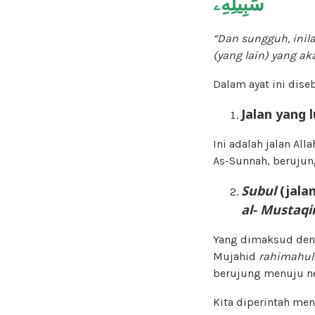
سَبِيلِهِۦۚ
“Dan
sungguh,
inil
(
yang lain
) yang
aka
Dalam ayat ini dise
Jalan yang l
Ini adalah jalan All
As-Sunnah, berujun
Subul
(jala
a
l-
Mustaq
Yang dimaksud de
Mujahid
rahimahul
berujung menuju ne
Kita diperintah men