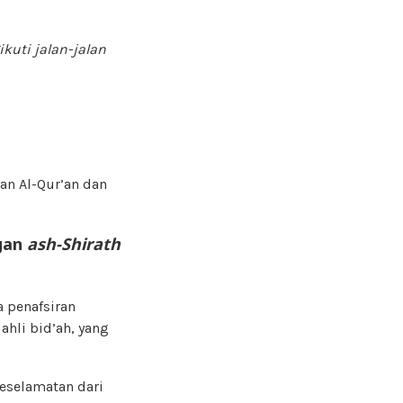
uti jalan-jalan
an Al-Qur’an dan
ngan
ash-Shirath
 penafsiran
 ahli bid’ah, yang
keselamatan dari