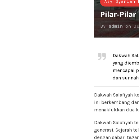
Asy Syariah 
Pilar-Pila
By
admin
on
J
Dakwah Sal
yang diemb
mencapai pu
dan sunnah 
Dakwah Salafiyah ke
ini berkembang dan 
menaklukkan dua ke
Dakwah Salafiyah t
generasi. Sejarah t
dengan sabar, tega