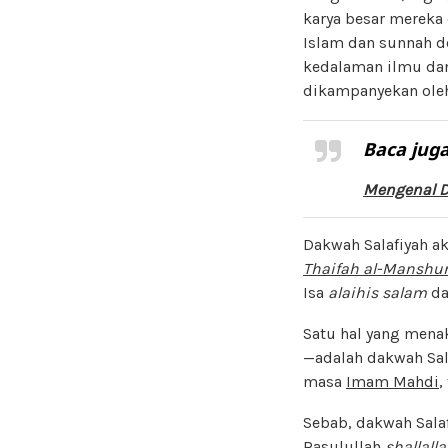
karya besar mereka
Islam dan sunnah d
kedalaman ilmu da
dikampanyekan oleh 
Baca juga
Mengenal D
Dakwah Salafiyah ak
Thaifah al-Manshu
Isa
alaihis
salam
da
Satu hal yang mena
—adalah dakwah Sal
masa
Imam Mahdi
,
Sebab, dakwah Salaf
Rasulullah
shallall