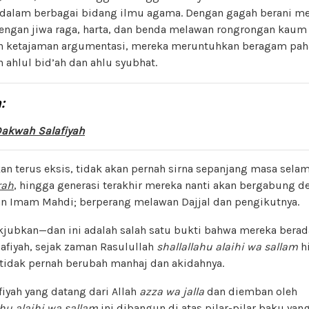
 dalam berbagai bidang ilmu agama. Dengan gagah berani 
engan jiwa raga, harta, dan benda melawan rongrongan kaum 
n ketajaman argumentasi, mereka meruntuhkan beragam pah
ahlul bid’ah dan ahlu syubhat.
:
akwah Salafiyah
an terus eksis, tidak akan pernah sirna sepanjang masa sel
rah
, hingga generasi terakhir mereka nanti akan bergabung 
n Imam Mahdi; berperang melawan Dajjal dan pengikutnya.
kjubkan—dan ini adalah salah satu bukti bahwa mereka berad
afiyah, sejak zaman Rasulullah
shallallahu alaihi wa sallam
h
 tidak pernah berubah manhaj dan akidahnya.
iyah yang datang dari Allah
azza wa jalla
dan diemban oleh
ahu alaihi wa sallam
ini dibangun di atas pilar-pilar baku yan