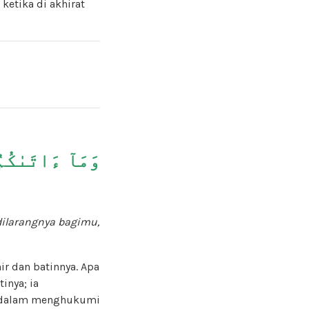
ketika di akhirat
وَمَآ ءَاتَىٰك
dilarangnya bagimu
,
r dan batinnya. Apa
inya; ia
ul dalam menghukumi