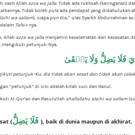
ti nash Allah
azza wa jalla
. Tidak ada rukhsah (keringanan) da
lkannya. Tidak boleh pula ada pendapat yang didahulukan a
alaihi wa sallam
), siapa pun dia,” ulas Syaikh Abdurrahman as
dalam
Tafsir
-nya.
n, Allah
azza wa jalla
menjamin keselamatan dari kesesatan d
ng mengikuti petunjuk-Nya,
ايَ فَلَا يَضِلُّ وَلَا يَشۡقَىٰ
ikuti petunjuk-Ku,
d
ia tidak akan sesat dan tidak akan cela
n “petunjuk” di sini adalah kitab suci dan Rasul.
kuti Al-Qur’an dan Rasulullah
shallallahu alaihi wa sallam
(su
فَلَا يَضِلُّ
sat (
), baik di dunia maupun di akhirat.