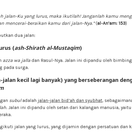
ah jalan-Ku yang lurus
,
maka ikutilah
!
Janganlah kamu mengik
n mencerai-beraikan kamu dari jalan-Nya.”
(
al-An’am: 153
)
butkan dua jalan:
urus (
ash-Shirath al-Mustaqim
)
ah
azza wa jalla
dan Rasul-Nya. Jalan ini dipandu oleh bimbing
g pada surga.
n-jalan kecil lagi banyak) yang berseberangan de
im
ngan
subul
adalah
jalan-jalan bid’ah dan syubhat
, sebagaimana
lah
. Jalan ini dipandu oleh setan dari kalangan manusia, yaitu
raka.
gikuti jalan yang lurus, yang dijamin dengan persatuan dan 