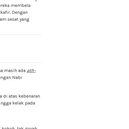
mereka membela
kafir. Dengan
am sesat yang
ama masih ada
ath-
dengan Nabi
a di atas kebenaran
ingga kelak pada
g kokoh, tak goyah,