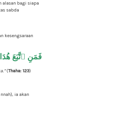
n alasan bagi siapa
tas sabda
-
an kesengsaraan
فَمَنِ ٱتَّبَعَ هُدَ
ka.”
(
Thaha: 123
)
nnah), ia akan