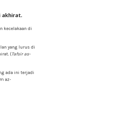
 akhirat.
n kecelakaan di
an yang lurus di
rat. (
Tafsir as-
 ada ini terjadi
m az-