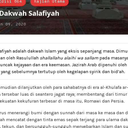
Edisi 064
Kajian Utama
r Dakwah Salafiyah
un 09, 2020
afiyah adalah dakwah Islam yang eksis sepanjang masa. Dimu
an oleh Rasulullah
shallallahu alaihi wa sallam
pada masanya
ncak kejayaan dan era keemasan. Jazirah Arab dipenuhi oleh
yang sebelumnya tertutup oleh kegelapan syirik dan bid’ah.
mudian dilanjutkan oleh para sahabatnya di era al-Khulafa ar
tersebar luas di seantero jagat raya; membentang dari timur 
kuatan kekufuran terbesar di masa itu, Romawi dan Persia.
erus menerangi bumi dengan sunnah dari masa ke masa dan da
elah mencatat dengan tinta emas sepak terjang para ulama dak
r, tekun, dan bersungguh-sungguh menyebarkan Islam dan su