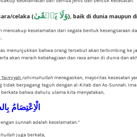
cakup keselamatan dari semua jenis dan bentuk kesesatan.
وَلَا يَشۡقَىٰ
ara/celaka (
), baik di dunia maupun di
m mencakup keselamatan dari segala bentuk kesengsaraan da
.
tas menunjukkan bahwa orang tersebut akan terbimbing ke jal
serta akan meraih kebahagiaan dan rasa aman di dunia dan akhi
u Taimiyah
rahimahullah
menegaskan, mayoritas kesesatan yang
g tidak berpegang teguh dengan al-Kitab dan As-Sunnah. Ima
berkata bahwa dahulu ulama kita menyatakan,
الْاِعْتِصَامُ بِالسّ
engan sunnah adalah keselamatan.”
hullah
juga berkata,