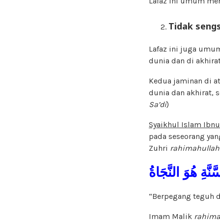
Lafaz ini umum men
Tidak sengs
Lafaz ini juga umu
dunia dan di akhirat
Kedua jaminan di a
dunia dan akhirat, 
Sa’di
)
Syaikhul Islam Ibn
pada seseorang yan
Zuhri
rahimahullah
َنَّةِ هُوَ النَّجَاةُ
“Berpegang teguh d
Imam Malik
rahima