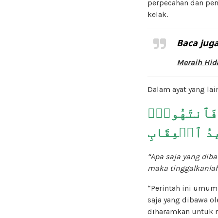
perpecahan dan peny
kelak.
Baca juga
Meraih Hid
Dalam ayat yang lai
ُ فَٱنتَهُواْۚ
ِيدُ ٱلۡعِقَابِ
“Apa saja yang dib
maka tinggalkanlah
“Perintah ini umum
saja yang dibawa o
diharamkan untuk m