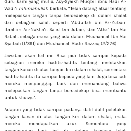
Guru kami yang mulia, Asy-Syaikh Muqbil ibnu Hadi Al-
Wadi’i
rahimahullah
berkata, “Telah datang atsar tentang
melepaskan tangan tanpa bersedekap di dalam shalat
dari sebagian salaf, seperti ‘Abdullah bin Az-Zubair,
Ibrahim An-Nakha’i, Sa’id bin Jubair, dan ‘Atha’ bin Abi
Rabah, sebagaimana yang ada dalam Mushannaf Ibn Abi
Syaibah (1/391) dan Mushannaf ‘Abdir Razzaq (2/276).
Jawaban akan hal ini: Bisa jadi tidak sampai kepada
sebagian mereka hadits-hadits tentang meletakkan
tangan kanan di atas tangan kiri dalam shalat, sementara
hadits-hadits itu sampai kepada yang lain. Juga bisa jadi
mereka menganggap baik dan memandang bahwa
melepaskan tangan tanpa bersedekap bisa membantu
untuk khusyu’.
Adapun yang tidak sampai padanya dalil-dalil peletakan
tangan kanan di atas tangan kiri dalam shalat, maka
mereka mendapatkan uzur. Sementara yang
menganggap baik hal itu dalam keadaan telah