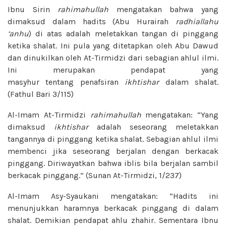
Ibnu Sirin
rahimahullah
mengatakan bahwa yang
dimaksud dalam hadits (Abu Hurairah
radhiallahu
‘anhu
) di atas adalah meletakkan tangan di pinggang
ketika shalat. Ini pula yang ditetapkan oleh Abu Dawud
dan dinukilkan oleh At-Tirmidzi dari sebagian ahlul ilmi.
Ini merupakan pendapat yang
masyhur tentang penafsiran
ikhtishar
dalam shalat.
(Fathul Bari 3/115)
Al-Imam At-Tirmidzi
rahimahullah
mengatakan: “Yang
dimaksud
ikhtishar
adalah seseorang meletakkan
tangannya di pinggang ketika shalat. Sebagian ahlul ilmi
membenci jika seseorang berjalan dengan berkacak
pinggang. Diriwayatkan bahwa iblis bila berjalan sambil
berkacak pinggang.” (Sunan At-Tirmidzi, 1/237)
Al-Imam Asy-Syaukani mengatakan: “Hadits ini
menunjukkan haramnya berkacak pinggang di dalam
shalat. Demikian pendapat ahlu zhahir. Sementara Ibnu