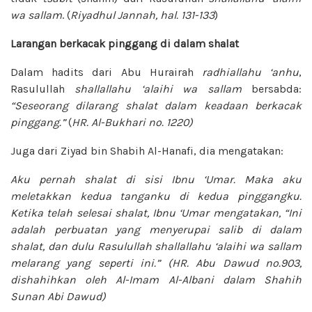
wa sallam
. (
Riyadhul Jannah, hal. 131-133
)
Larangan berkacak pinggang di dalam shalat
Dalam hadits dari Abu Hurairah
radhiallahu ‘anhu
,
Rasulullah
shallallahu ‘alaihi wa sallam
bersabda:
“Seseorang dilarang shalat dalam keadaan berkacak
pinggang.”
(
HR. Al-Bukhari no. 1220)
Juga dari Ziyad bin Shabih Al-Hanafi, dia mengatakan:
Aku pernah shalat di sisi Ibnu ‘Umar. Maka aku
meletakkan kedua tanganku di kedua pinggangku.
Ketika telah selesai shalat, Ibnu ‘Umar mengatakan, “Ini
adalah perbuatan yang menyerupai salib di dalam
shalat, dan dulu Rasulullah shallallahu ‘alaihi wa sallam
melarang yang seperti ini.” (HR. Abu Dawud no.903,
dishahihkan oleh Al-Imam Al-Albani dalam Shahih
Sunan Abi Dawud)