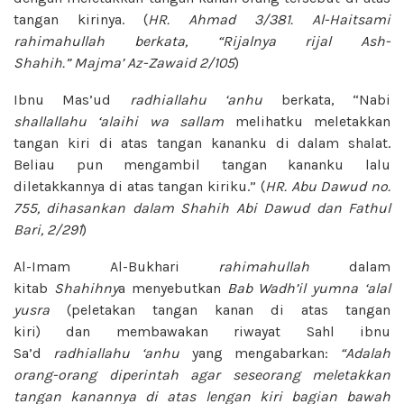
tangan kirinya. (
HR. Ahmad 3/381. Al-Haitsami
rahimahullah berkata, “Rijalnya rijal Ash-
Shahih.” Majma’ Az-Zawaid 2/105
)
Ibnu Mas’ud
radhiallahu ‘anhu
berkata, “Nabi
shallallahu ‘alaihi wa sallam
melihatku meletakkan
tangan kiri di atas tangan kananku di dalam shalat.
Beliau pun mengambil tangan kananku lalu
diletakkannya di atas tangan kiriku.” (
HR. Abu Dawud no.
755, dihasankan dalam Shahih Abi Dawud dan Fathul
Bari, 2/291
)
Al-Imam Al-Bukhari
rahimahullah
dalam
kitab
Shahihny
a menyebutkan
Bab Wadh’il yumna ‘alal
yusra
(peletakan tangan kanan di atas tangan
kiri) dan membawakan riwayat Sahl ibnu
Sa’d
radhiallahu ‘anhu
yang mengabarkan:
“Adalah
orang-orang diperintah agar seseorang meletakkan
tangan kanannya di atas lengan kiri bagian bawah