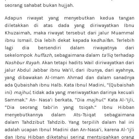
seorang sahabat bukan hujjah.
Adapun riwayat yang menyebutkan kedua tangan
diletakkan di atas dada yang diriwayatkan Ibnu
Khuzaimah, maka riwayat tersebut dari jalur Muammal
ibnu Ismail. Dia lebih dekat kepada ke
dhaif
an. Terlebih
lagi dia bersendiri dalam riwayatnya dari
sekelompok
huffazh,
sebagaimana dalam
ta’liq
terhadap
Nashbur Rayah.
Akan tetapi hadits Wail diriwayatkan dari
jalur Abdul Jabbar ibnu Wa’il, dari ibunya, dari ayahnya,
yang dibawakan Al-Imam Ahmad dan dalam sanadnya
ada Qubaishah ibnu Halb. Kata Ibnul Madini, “(Qubaishah
ini)
majhul
, tidak ada yang meriwayatkan darinya kecuali
Sammak.” An- Nasa’i berkata, “Dia
majhul
.” Kata Al-‘Ijli,
“Dia seorang tabi’in yang tsiqah.” Ibnu Hibban
menyebutkannya dalam Ats-Tsiqat sebagaimana
dalam Tahdzibut Tahdzib. Yang terpilih dalam hal ini
adalah ucapan Ibnul Madini dan An-Nasa’i, karena Al-‘Ijli
dan Ibnu Hibban diketahui sering mentsiqahkan orang