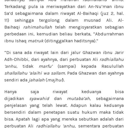
Terkadang pula ia meriwayatkan dari An-Nu’man ibnu
Sa’d sebagaimana dalam riwayat Al-Baihaqi (juz 2, hal.
11) sehingga tergolong dalam musnad Ali. Al-
Baihaqi
rahimahullah
telah mengisyaratkan sebagian
perbedaan ini, kemudian beliau berkata, “Abdurrahman
ibnu Ishaq
matruk
(ditinggalkan haditsnya).”
“Di sana ada riwayat lain dari jalur Ghazwan ibnu Jarir
Adh-Dhibbi, dari ayahnya, dari perbuatan Ali
radhiallahu
‘anhu
, tidak
marfu’
(sampai) kepada Rasulullah
shallallahu ‘alaihi wa sallam
. Pada Ghazwan dan ayahnya
sendiri ada
jahalah
(
majhul
).
Hanya saja riwayat keduanya bisa
dijadikan
syawahid
dan
mutaba’ah
, sebagaimana
penjelasan yang telah lewat. Adapun kalau keduanya
bersendiri dalam penetapan suatu hukum maka tidak
bisa. Apatah lagi apa yang mereka sebutkan adalah dari
perbuatan Ali
radhiallahu ‘anhu
, sementara perbuatan