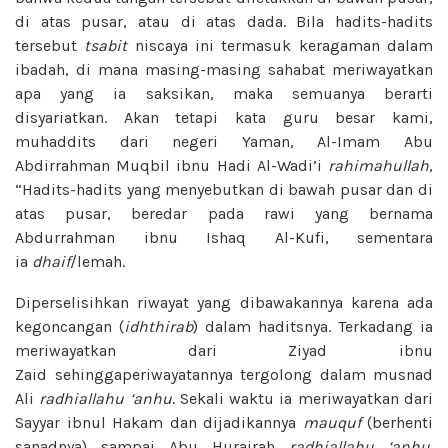
di atas pusar, atau di atas dada. Bila hadits-hadits
tersebut
tsabit
niscaya ini termasuk keragaman dalam
ibadah, di mana masing-masing sahabat meriwayatkan
apa yang ia saksikan, maka semuanya berarti
disyariatkan. Akan tetapi kata guru besar kami,
muhaddits dari negeri Yaman, Al-Imam Abu
Abdirrahman Muqbil ibnu Hadi Al-Wadi’i
rahimahullah
,
“Hadits-hadits yang menyebutkan di bawah pusar dan di
atas pusar, beredar pada rawi yang bernama
Abdurrahman ibnu Ishaq Al-Kufi, sementara
ia
dhaif
/lemah.
Diperselisihkan riwayat yang dibawakannya karena ada
kegoncangan (
idhthirab
) dalam haditsnya. Terkadang ia
meriwayatkan dari Ziyad ibnu
Zaid sehinggaperiwayatannya tergolong dalam musnad
Ali
radhiallahu ‘anhu
. Sekali waktu ia meriwayatkan dari
Sayyar ibnul Hakam dan dijadikannya
mauquf
(berhenti
sanadnya) sampai Abu Hurairah
radhiallahu ‘anhu
.