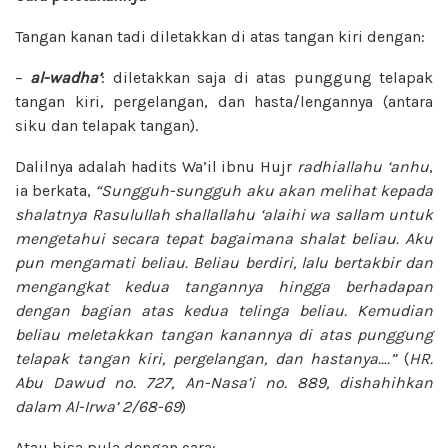
Tangan kanan tadi diletakkan di atas tangan kiri dengan:
–
al-wadha’
: diletakkan saja di atas punggung telapak
tangan kiri, pergelangan, dan hasta/lengannya (antara
siku dan telapak tangan).
Dalilnya adalah hadits Wa’il ibnu Hujr
radhiallahu ‘anhu
,
ia berkata,
“Sungguh-sungguh aku akan melihat kepada
shalatnya Rasulullah shallallahu ‘alaihi wa sallam untuk
mengetahui secara tepat bagaimana shalat beliau. Aku
pun mengamati beliau. Beliau berdiri, lalu bertakbir dan
mengangkat kedua tangannya hingga berhadapan
dengan bagian atas kedua telinga beliau. Kemudian
beliau meletakkan tangan kanannya di atas punggung
telapak tangan kiri, pergelangan, dan hastanya….”
(
HR.
Abu Dawud no. 727, An-Nasa’i no. 889, dishahihkan
dalam Al-Irwa’ 2/68-69
)
Atau bisa pula dengan cara: