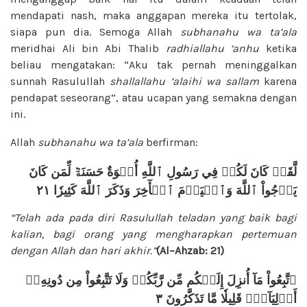
mendapati nash, maka anggapan mereka itu tertolak,
siapa pun dia. Semoga Allah
subhanahu wa ta’ala
meridhai Ali bin Abi Thalib
radhiallahu ‘anhu
ketika
beliau mengatakan: “Aku tak pernah meninggalkan
sunnah Rasulullah
shallallahu ‘alaihi wa sallam
karena
pendapat seseorang”, atau ucapan yang semakna dengan
ini.
Allah
subhanahu wa ta’ala
berfirman:
لَّقَدۡ كَانَ لَكُمۡ فِي رَسُولِ ٱللَّهِ أُسۡوَةٌ حَسَنَةٞ لِّمَن كَانَ
يَرۡجُواْ ٱللَّهَ وَٱلۡيَوۡمَ ٱلۡأٓخِرَ وَذَكَرَ ٱللَّهَ كَثِيرٗا ٢١
“Telah ada pada diri Rasulullah teladan yang baik bagi
kalian, bagi orang yang mengharapkan pertemuan
dengan Allah dan hari akhir.”
(Al–Ahzab: 21)
ٱتَّبِعُواْ مَآ أُنزِلَ إِلَيۡكُم مِّن رَّبِّكُمۡ وَلَا تَتَّبِعُواْ مِن دُونِهِۦٓ
أَوۡلِيَآءَۗ قَلِيلٗا مَّا تَذَكَّرُونَ ٣