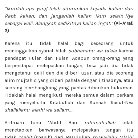
“Ikutilah apa yang telah diturunkan kepada kalian dari
Rabb kalian, dan janganlah kalian ikuti selain-Nya
sebagai wali. Alangkah sedikitnya kalian ingat.”
(Al–A’raf:
3)
Karena itu, tidak halal bagi seseorang untuk
meninggalkan syariat Allah
subhanahu wa ta’ala
karena
pendapat Fulan dan Fulan. Adapun orang-orang yang
berpendapat melepaskan tangan, bisa jadi dia tidak
mengetahui dalil dan dia diberi uzur, atau dia seorang
alim mujtahid yang diberi pahala dengan ijtihadnya, atau
seorang pembangkang yang pantas diberikan hukuman.
Tidaklah halal mengikuti mereka semua dalam perkara
yang menyelisihi Kitabullah dan Sunnah Rasul-Nya
shallallahu ‘alaihi wa sallam
….
Al-Imam Ibnu ‘Abdil Barr
rahimahullah
telah
menetapkan bahwasanya melepaskan tangan itu
tidak
tsabit
(shahih) dari Rasulullah
shallallahu ‘alaihi