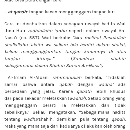
–
al-qabdh
: tangan kanan menggenggam tangan kiri.
Cara ini disebutkan dalam sebagian riwayat hadits Wail
ibnu Hujr
radhiallahu ‘anhu
seperti dalam riwayat An-
Nasa’i (no. 887). Wail berkata:
“Aku melihat Rasulullah
shallallahu ‘alaihi wa sallam bila berdiri dalam shalat,
beliau menggenggamkan tangan kanannya di atas
tangan kirinya.”
(
Sanadnya shahih
sebagaimana dalam Shahih Sunan An-Nasa’i)
Al-Imam Al-Albani
rahimahullah
berkata, “Tidaklah
samar bahwa antara
qabdh
dengan
wadha’
ada
perbedaan yang jelas. Karena
qabath
lebih khusus
daripada sekadar meletakkan (
wadha’
). Setiap orang yang
menggenggam berarti ia meletakkan dan tidak
sebaliknya.” Beliau mengatakan, “Sebagaimana hadits
tentang
wadha’
shahih, demikian pula tentang
qabdh
.
Maka yang mana saja dari keduanya dilakukan oleh orang