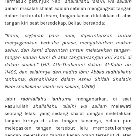
Termasuk petunjuk Nabi
shallallahu ‘alaihi wa sallam
dalam masalah shalat adalah setelah mengangkat tangan
dalam takbiratul ihram, tangan kanan diletakkan di atas
tangan kiri saat bersedekap. Beliau bersabda:
“Kami, segenap para nabi, diperintahkan untuk
menyegerakan berbuka puasa, mengakhirkan makan
sahur, dan kami diperintah untuk meletakkan tangan-
tangan kanan kami di atas tangan-tangan kiri kami di
dalam shalat.”
(
HR. Ath-Thabarani dalam Al-Kabir no.
11485, dan selainnya dari hadits Ibnu Abbas radhiallahu
‘anhuma, dishahihkan dalam Ashlu Shifah Shalatin
Nabi shallallahu ‘alaihi wa sallam, 1/206)
Jabir
radhiallahu ‘anhuma
mengabarkan, di saat
Rasulullah
shallallahu ‘alaihi wa sallam
melewati
seorang lelaki yang sedang shalat dengan meletakkan
tangan kirinya di atas tangan kanannya, beliau pun
melepaskan tangan tersebut lalu membetulkannya
dengan meletakkan tangan kanan orang tersebut di atas