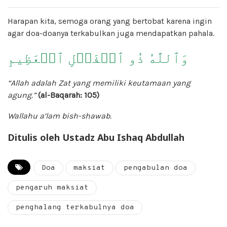
Harapan kita, semoga orang yang bertobat karena ingin
agar doa-doanya terkabulkan juga mendapatkan pahala.
وَٱللَّهُ ذُو ٱلۡفَضۡلِ ٱلۡعَظِيمِ
“Allah adalah Zat yang memiliki keutamaan yang
agung.”
(al-Baqarah: 105)
Wallahu a’lam bish-shawab.
Ditulis oleh Ustadz Abu Ishaq Abdullah
Doa
maksiat
pengabulan doa
pengaruh maksiat
penghalang terkabulnya doa