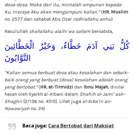
dosa-dosa. Maka dari itu, mintalah ampunan kepada-
Ku, niscaya Aku akan mengampuni kalian.”
(
HR. Muslim
no. 2577 dari sahabat Abu Dzar
radhiallahu anhu
)
Rasulullah
shallallahu alaihi wa sallam
bersabda,
كُلُّ بَنِي آدَمَ خَطَّاءٌ، وَخَيْرُ الْخَطَّائِينَ
التَّوَّابُونَ
“Kalian semua berbuat dosa atau kesalahan dan sebaik-
baik orang yang berbuat (dosa) kesalahan adalah orang
yang bertobat.”
(
HR.
at-Tirmidzi
dan
Ibnu Majah
, dinilai
hasan oleh Syaikh al-Albani dalam
Shahih al-Jami’ ash-
Shaghir
[2/138 no. 4515]. Lihat juga
al-Arba’in an-
Nawawiyah
no. 24)
Baca juga:
Cara Bertobat dari Maksiat