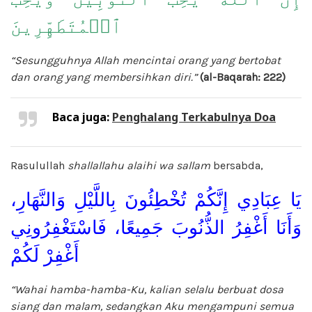
ٱلۡمُتَطَهِّرِينَ
“Sesungguhnya Allah mencintai orang yang bertobat
dan orang yang membersihkan diri.”
(al-Baqarah: 222)
Baca juga:
Penghalang Terkabulnya Doa
Rasulullah
shallallahu alaihi wa sallam
bersabda,
يَا عِبَادِي إِنَّكُمْ تُخْطِئُونَ بِاللَّيْلِ وَالنَّهَارِ،
وَأَنَا أَغْفِرُ الذُّنُوبَ جَمِيعًا، فَاسْتَغْفِرُونِي
أَغْفِرْ لَكُمْ
“Wahai hamba-hamba-Ku, kalian selalu berbuat dosa
siang dan malam, sedangkan Aku mengampuni semua