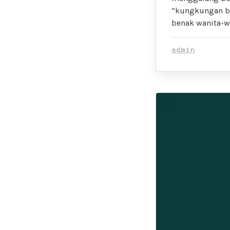
“kungkungan bu
benak wanita-w
admin