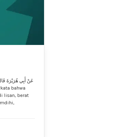
عَنْ أَبِي هُرَيْرَةَ قَا:
i lisan, berat
amdihi,