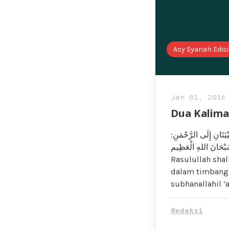
Asy Syariah Edisi
Jan 01, 2016
Dua Kalima
ْبَتَانِ إِلَى الرَّحْمَنِ
َانَ اللهِ وَبِحَمْدِهِ سُبْحَانَ اللهِ الْعَظِيم
Rasulullah shal
dalam timbanga
subhanallahil ‘
Redaksi