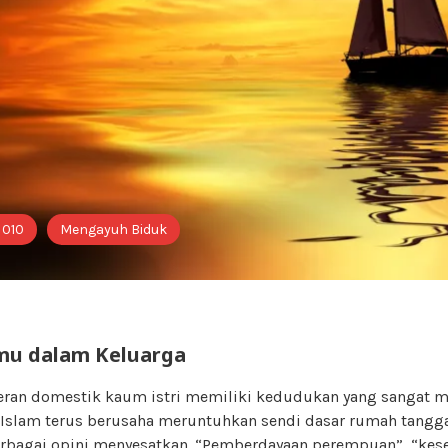
 010
Mengayuh Biduk
mu dalam Keluarga
eran domestik kaum istri memiliki kedudukan yang sangat 
lam terus berusaha meruntuhkan sendi dasar rumah tangga
bagai opini menyesatkan. “Pemberdayaan perempuan”, “kese