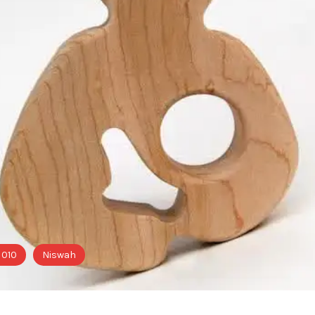
 010
Niswah