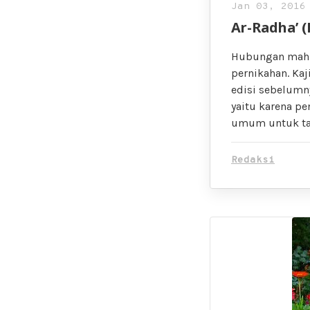
Jan 03, 2016
Ar-Radha’ 
Hubungan mahra
pernikahan. Ka
edisi sebelumn
yaitu karena p
umum untuk tam
Redaksi