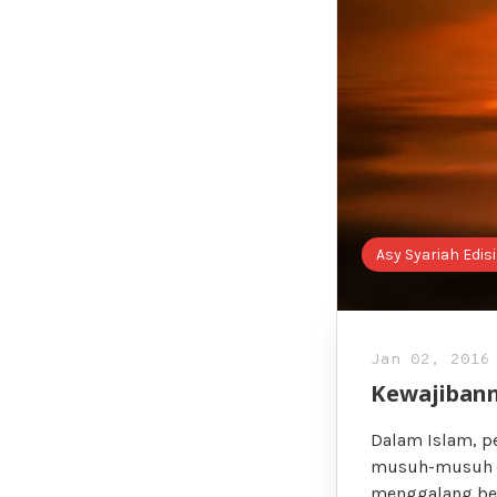
Asy Syariah Edisi
Jan 02, 2016
Kewajiban
Dalam Islam, p
musuh-musuh Is
menggalang ber