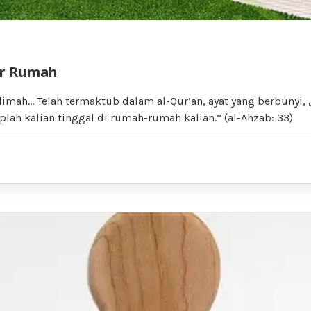
ar Rumah
h… Telah termaktub dalam al-Qur’an, ayat yang berbunyi, وَقَرۡنَ فِي
ب “Dan tetaplah kalian tinggal di rumah-rumah kalian.” (al-Ahzab: 33)