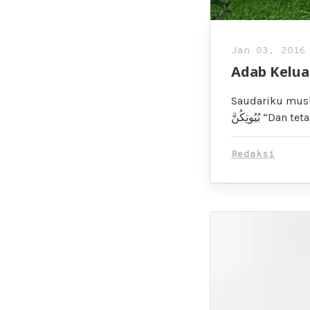
Jan 03, 2016
Adab Kelu
Saudariku muslima
ُيُوتِكُنَّ
Redaksi