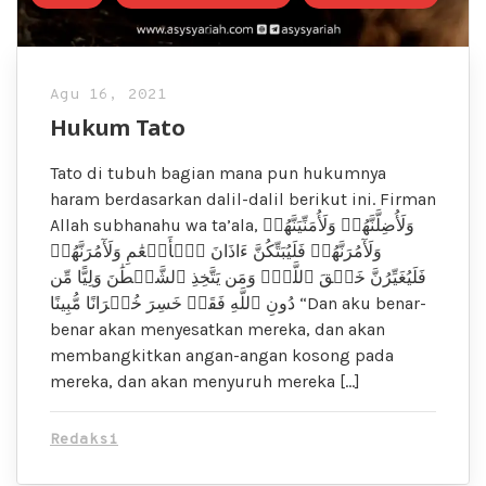
Agu 16, 2021
Hukum Tato
Tato di tubuh bagian mana pun hukumnya
haram berdasarkan dalil-dalil berikut ini. Firman
Allah subhanahu wa ta’ala, وَلَأُضِلَّنَّهُمۡ وَلَأُمَنِّيَنَّهُمۡ
وَلَأٓمُرَنَّهُمۡ فَلَيُبَتِّكُنَّ ءَاذَانَ ٱلۡأَنۡعَٰمِ وَلَأٓمُرَنَّهُمۡ
فَلَيُغَيِّرُنَّ خَلۡقَ ٱللَّهِۚ وَمَن يَتَّخِذِ ٱلشَّيۡطَٰنَ وَلِيًّا مِّن
دُونِ ٱللَّهِ فَقَدۡ خَسِرَ خُسۡرَانًا مُّبِينًا “Dan aku benar-
benar akan menyesatkan mereka, dan akan
membangkitkan angan-angan kosong pada
mereka, dan akan menyuruh mereka […]
Redaksi