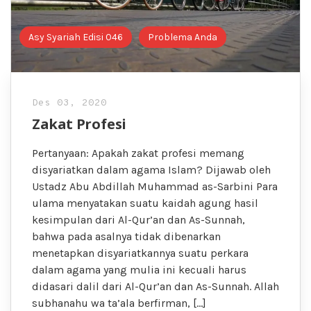
Asy Syariah Edisi 046
Problema Anda
Des 03, 2020
Zakat Profesi
Pertanyaan: Apakah zakat profesi memang
disyariatkan dalam agama Islam? Dijawab oleh
Ustadz Abu Abdillah Muhammad as-Sarbini Para
ulama menyatakan suatu kaidah agung hasil
kesimpulan dari Al-Qur’an dan As-Sunnah,
bahwa pada asalnya tidak dibenarkan
menetapkan disyariatkannya suatu perkara
dalam agama yang mulia ini kecuali harus
didasari dalil dari Al-Qur’an dan As-Sunnah. Allah
subhanahu wa ta’ala berfirman, […]