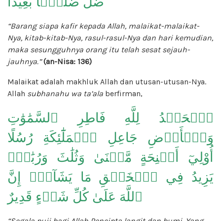
ضَلَّ ضَلَٰلَۢا بَعِيدًا
“Barang siapa kafir kepada Allah, malaikat-malaikat-
Nya, kitab-kitab-Nya, rasul-rasul-Nya dan hari kemudian,
maka sesungguhnya orang itu telah sesat sejauh-
jauhnya.”
(an-Nisa: 136)
Malaikat adalah makhluk Allah dan utusan-utusan-Nya.
Allah
subhanahu wa ta’ala
berfirman,
ٱلۡحَمۡدُ لِلَّهِ فَاطِرِ ٱلسَّمَٰوَٰتِ
وَٱلۡأَرۡضِ جَاعِلِ ٱلۡمَلَٰٓئِكَةِ رُسُلًا
أُوْلِيٓ أَجۡنِحَةٍ مَّثۡنَىٰ وَثُلَٰثَ وَرُبَٰعَۚ
يَزِيدُ فِي ٱلۡخَلۡقِ مَا يَشَآءُۚ إِنَّ
ٱللَّهَ عَلَىٰ كُلِّ شَيۡءٍ قَدِيرٌ
“Segala puji bagi Allah Pencipta langit dan bumi, Yang