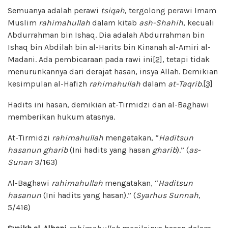
Semuanya adalah perawi
tsiqah
, tergolong perawi Imam
Muslim
rahimahullah
dalam kitab
ash-Shahih
, kecuali
Abdurrahman bin Ishaq. Dia adalah Abdurrahman bin
Ishaq bin Abdilah bin al-Harits bin Kinanah al-Amiri al-
Madani. Ada pembicaraan pada rawi ini
[2]
, tetapi tidak
menurunkannya dari derajat hasan, insya Allah. Demikian
kesimpulan al-Hafizh
rahimahullah
dalam
at-Taqrib
.
[3]
Hadits ini hasan, demikian at-Tirmidzi dan al-Baghawi
memberikan hukum atasnya.
At-Tirmidzi
rahimahullah
mengatakan, “
Haditsun
hasanun gharib
(Ini hadits yang hasan
gharib
).” (
as-
Sunan
3/163)
Al-Baghawi
rahimahullah
mengatakan, “
Haditsun
hasanun
(Ini hadits yang hasan).” (
Syarhus Sunnah
,
5/416)