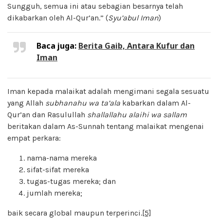
Sungguh, semua ini atau sebagian besarnya telah
dikabarkan oleh Al-Qur’an.” (
Syu’abul Iman
)
Baca juga:
Berita Gaib, Antara Kufur dan
Iman
Iman kepada malaikat adalah mengimani segala sesuatu
yang Allah
subhanahu wa ta’ala
kabarkan dalam Al-
Qur’an dan Rasulullah
shallallahu alaihi wa sallam
beritakan dalam As-Sunnah tentang malaikat mengenai
empat perkara:
nama-nama mereka
sifat-sifat mereka
tugas-tugas mereka; dan
jumlah mereka;
baik secara global maupun terperinci.
[5]