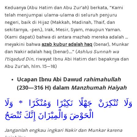
Keduanya (Abu Hatim dan Abu Zur’ah) berkata, “Kami
telah menjumpai ulama-ulama di seluruh penjuru
negeri, baik di Hijaz (Makkah, Madinah, Thaif, dan
sekitarnya, -pen.), Irak, Mesir, Syam, maupun Yaman.
(Kami dapati) bahwa di antara mazhab mereka adalah …
meyakini bahwa
azab kubur adalah haq
(benar), Munkar
dan Nakir adalah haq (benar)….” (
Ashlus Sunnah wa
I’tiqadud Din
, riwayat Ibnu Abi Hatim dari bapaknya dan
Abu Zur’ah, hlm. 15—18)
Ucapan Ibnu Abi Dawud
rahimahullah
(230—316 H) dalam
Manzhumah Haiyah
وَلَا تُنْكِرَنْ جَهْلًا نَكِيْرًا وَمُنْكَرًا * وَلَا
الْحَوْضَ وَالْمِيْزَانَ إِنَّكَ تُنْصَحُ
Janganlah engkau ingkari Nakir dan Munkar karena