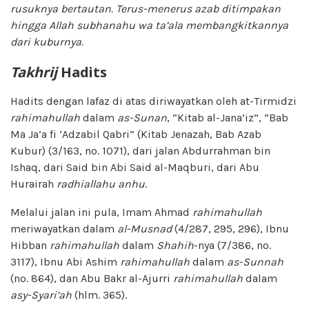
rusuknya bertautan. Terus-menerus azab ditimpakan
hingga Allah subhanahu wa ta’ala membangkitkannya
dari kuburnya.
Takhrij
Hadits
Hadits dengan lafaz di atas diriwayatkan oleh at-Tirmidzi
rahimahullah
dalam
as-Sunan
, “Kitab al-Jana’iz”, “Bab
Ma Ja’a fi ‘Adzabil Qabri” (Kitab Jenazah, Bab Azab
Kubur) (3/163, no. 1071), dari jalan Abdurrahman bin
Ishaq, dari Said bin Abi Said al-Maqburi, dari Abu
Hurairah
radhiallahu anhu
.
Melalui jalan ini pula, Imam Ahmad
rahimahullah
meriwayatkan dalam
al-Musnad
(4/287, 295, 296), Ibnu
Hibban
rahimahullah
dalam
Shahih
-nya (7/386, no.
3117), Ibnu Abi Ashim
rahimahullah
dalam
as-Sunnah
(no. 864), dan Abu Bakr al-Ajurri
rahimahullah
dalam
asy-Syari’ah
(hlm. 365).