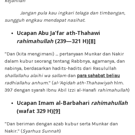
kejahilan
Jangan pula kau ingkari telaga dan timbangan,
sungguh engkau mendapat nasihat.
Ucapan Abu Ja’far ath-Thahawi
rahimahullah
(239—321 H)
[8]
“Dan (kita mengimani) … pertanyaan Munkar dan Nakir
dalam kubur seorang tentang Rabbnya, agamanya, dan
nabinya, berdasarkan hadits-hadits dari Rasulullah
shallallahu alaihi wa sallam
dan
para sahabat beliau
radhiallahu anhum
.” (
al-‘Aqidah ath-Thahawiyah
hlm.
397 dengan syarah Ibnu Abil Izzi al-Hanafi
rahimahullah
)
Ucapan Imam al-Barbahari
rahimahullah
(wafat 329 H)
[9]
“Dan beriman dengan azab kubur serta Munkar dan
Nakir.” (
Syarhus Sunnah
)