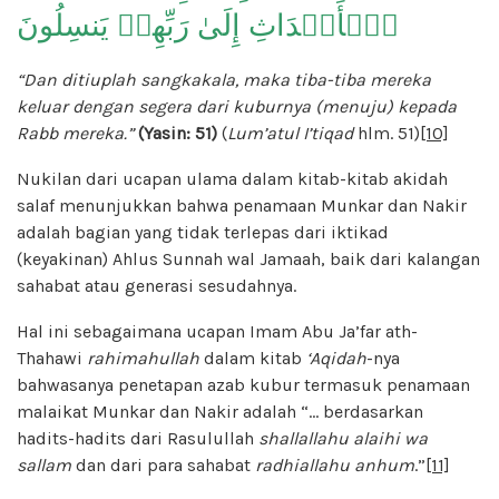
ٱلۡأَجۡدَاثِ إِلَىٰ رَبِّهِمۡ يَنسِلُونَ
“Dan ditiuplah sangkakala, maka tiba-tiba mereka
keluar dengan segera dari kuburnya (menuju) kepada
Rabb mereka.”
(Yasin: 51)
(
Lum’atul I’tiqad
hlm. 51)
[10]
Nukilan dari ucapan ulama dalam kitab-kitab akidah
salaf menunjukkan bahwa penamaan Munkar dan Nakir
adalah bagian yang tidak terlepas dari iktikad
(keyakinan) Ahlus Sunnah wal Jamaah, baik dari kalangan
sahabat atau generasi sesudahnya.
Hal ini sebagaimana ucapan Imam Abu Ja’far ath-
Thahawi
rahimahullah
dalam kitab
‘Aqidah
-nya
bahwasanya penetapan azab kubur termasuk penamaan
malaikat Munkar dan Nakir adalah “… berdasarkan
hadits-hadits dari Rasulullah
shallallahu alaihi wa
sallam
dan dari para sahabat
radhiallahu anhum
.”
[11]