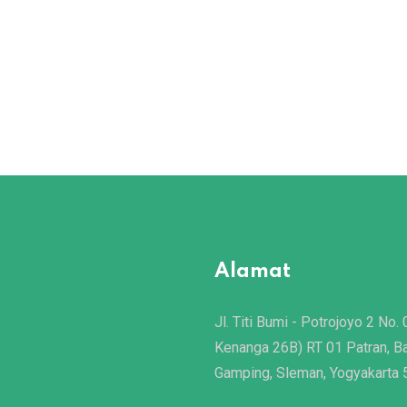
Alamat
Jl. Titi Bumi - Potrojoyo 2 No. 
Kenanga 26B) RT 01 Patran, B
Gamping, Sleman, Yogyakarta