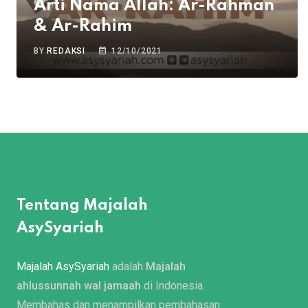
Arti Nama Allah: Ar-Rahman
& Ar-Rahim
BY
REDAKSI
12/10/2021
Tentang Majalah
AsySyariah
Majalah AsySyariah
adalah
Majalah
ahlussunnah wal jamaah
di Indonesia.
Membahas dan menampilkan pembahasan