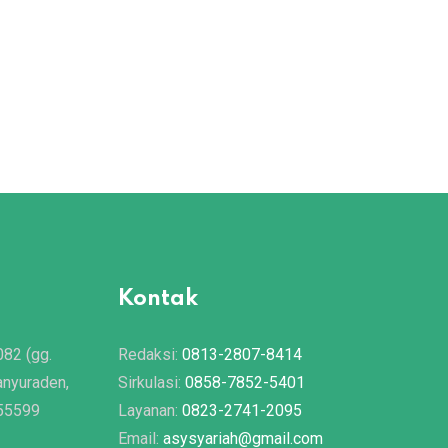
Kontak
082 (gg.
Redaksi:
0813-2807-8414
anyuraden,
Sirkulasi:
0858-7852-5401
 55599
Layanan:
0823-2741-2095
Email:
asysyariah@gmail.com