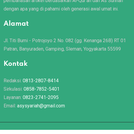
pembahasan artikel berdasarkan Al-Qur’an dan As Sunnah
dengan apa yang di pahami oleh generasi awal umat ini.
Alamat
Jl. Titi Bumi - Potrojoyo 2 No. 082 (gg. Kenanga 26B) RT 01
Patran, Banyuraden, Gamping, Sleman, Yogyakarta 55599
Kontak
Redaksi:
0813-2807-8414
Sirkulasi:
0858-7852-5401
Layanan:
0823-2741-2095
Email:
asysyariah@gmail.com
© 2022 Majalah
Asy Syariah