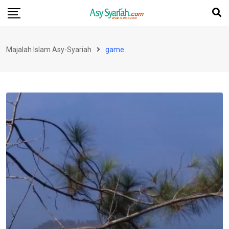
Skip
to
content
Majalah Islam Asy-Syariah
game