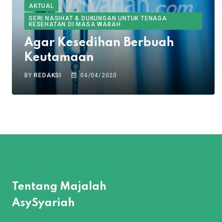
AKTUAL
SERI NASIHAT & DUKUNGAN UNTUK TENAGA
KESEHATAN DI MASA WABAH
Agar Kesedihan Berbuah
Keutamaan
BY
REDAKSI
04/04/2020
Tentang Majalah
AsySyariah