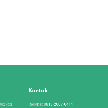
Kontak
082 (gg.
Redaksi:
0813-2807-8414