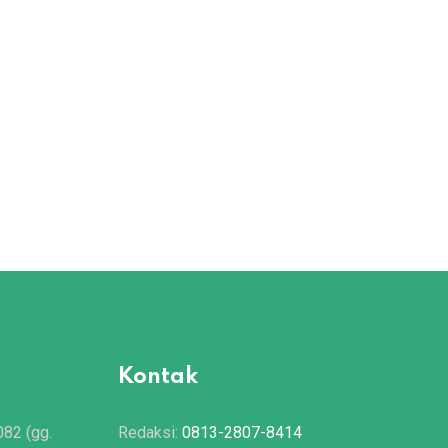
Kontak
082 (gg.
Redaksi:
0813-2807-8414