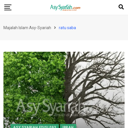
Skip
to
content
Majalah Islam Asy-Syariah
ratu saba
ASY SYARIAH EDISI 093
IBRAH