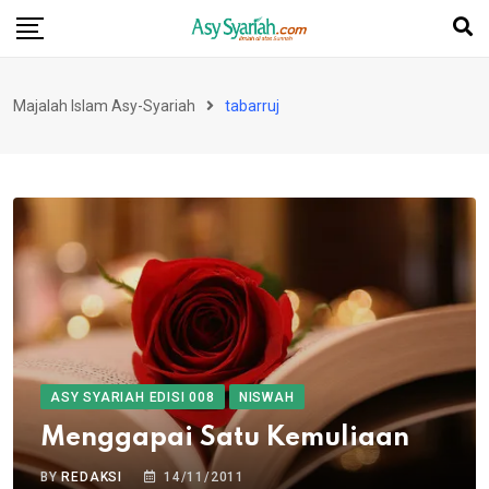
Skip
to
content
Majalah Islam Asy-Syariah
tabarruj
ASY SYARIAH EDISI 008
NISWAH
Menggapai Satu Kemuliaan
BY
REDAKSI
14/11/2011