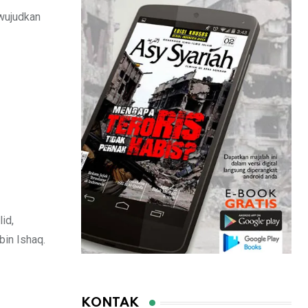
ewujudkan
id,
bin Ishaq.
KONTAK