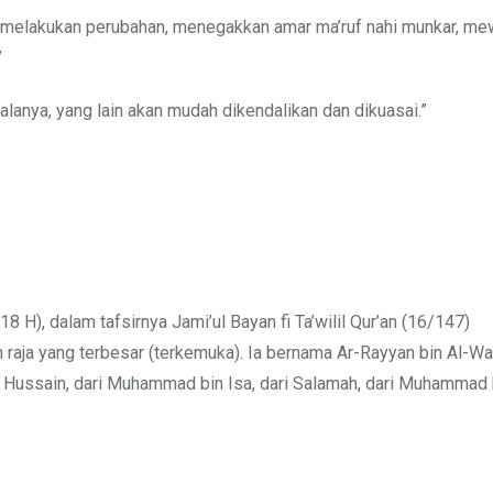
kan melakukan perubahan, menegakkan amar ma’ruf nahi munkar, m
”
lanya, yang lain akan mudah dikendalikan dan dikuasai.”
 H), dalam tafsirnya Jami’ul Bayan fi Ta’wilil Qur’an (16/147)
raja yang terbesar (terkemuka). Ia bernama Ar-Rayyan bin Al-Wal
n Hussain, dari Muhammad bin Isa, dari Salamah, dari Muhammad 