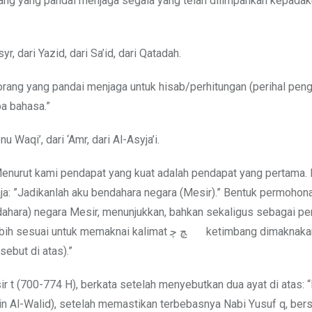
ang yang pandai menjaga segala yang telah dilimpahkan kepadak
, dari Yazid, dari Sa’id, dari Qatadah.
orang yang pandai menjaga untuk hisab/perhitungan (perihal pen
pa bahasa.”
 Waqi’, dari ‘Amr, dari Al-Asyja’i.
“Menurut kami pendapat yang kuat adalah pendapat yang pertama.
aja: ”Jadikanlah aku bendahara negara (Mesir).” Bentuk permohon
ahara) negara Mesir, menunjukkan, bahkan sekaligus sebagai p
maknai kalimat ﭻ ﭼ ketimbang dimaknakan dengan
ebut di atas).”
sir t (700-774 H), berkata setelah menyebutkan dua ayat di atas:
bin Al-Walid), setelah memastikan terbebasnya Nabi Yusuf q, bers