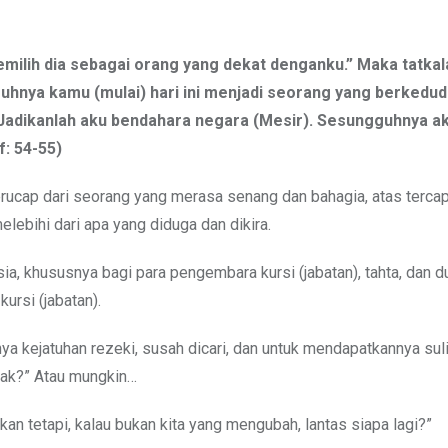
milih dia sebagai orang yang dekat denganku.” Maka tatkal
uhnya kamu (mulai) hari ini menjadi seorang yang berkedu
: “Jadikanlah aku bendahara negara (Mesir). Sesungguhnya a
: 54-55)
terucap dari seorang yang merasa senang dan bahagia, atas terca
lebihi dari apa yang diduga dan dikira.
, khususnya bagi para pengembara kursi (jabatan), tahta, dan du
ursi (jabatan).
a kejatuhan rezeki, susah dicari, dan untuk mendapatkannya sulit
lak?” Atau mungkin…
an tetapi, kalau bukan kita yang mengubah, lantas siapa lagi?”