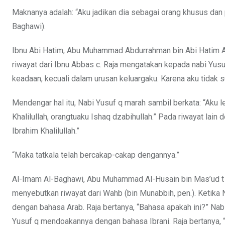
Maknanya adalah: “Aku jadikan dia sebagai orang khusus dan pe
Baghawi).
Ibnu Abi Hatim, Abu Muhammad Abdurrahman bin Abi Hatim Ar-
riwayat dari Ibnu Abbas c. Raja mengatakan kepada nabi Yu
keadaan, kecuali dalam urusan keluargaku. Karena aku tidak
Mendengar hal itu, Nabi Yusuf q marah sambil berkata: “Aku l
Khalilullah, orangtuaku Ishaq dzabihullah.” Pada riwayat lain 
Ibrahim Khalilullah.”
“Maka tatkala telah bercakap-cakap dengannya.”
Al-Imam Al-Baghawi, Abu Muhammad Al-Husain bin Mas’ud t wa
menyebutkan riwayat dari Wahb (bin Munabbih, pen.). Ketik
dengan bahasa Arab. Raja bertanya, “Bahasa apakah ini?” Nab
Yusuf q mendoakannya dengan bahasa Ibrani. Raja bertanya, “B