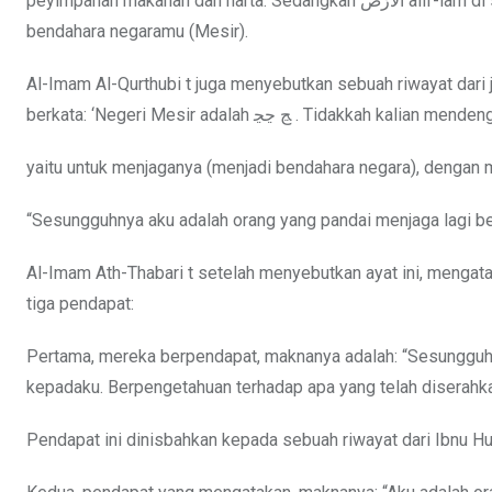
peyimpanan makanan dan harta. Sedangkan الْأَرْضُ alif-lam di sini berfungsi sebagai pengganti idhafah, maknanya خَزَائِنُ أَرْضِكَ yaitu
bendahara negaramu (Mesir).
Al-Imam Al-Qurthubi t juga menyebutkan sebuah riwayat dari j
berkata: ‘Negeri Mesir adalah ﭷ ﭸﭹ . Tidakkah ka
yaitu untuk menjaganya (menjadi bendahara negara), dengan
“Sesungguhnya aku adalah orang yang pandai menjaga lagi b
Al-Imam Ath-Thabari t setelah menyebutkan ayat ini, mengat
tiga pendapat:
Pertama, mereka berpendapat, maknanya adalah: “Sesungguhny
kepadaku. Berpengetahuan terhadap apa yang telah diserahk
Pendapat ini dinisbahkan kepada sebuah riwayat dari Ibnu Hum