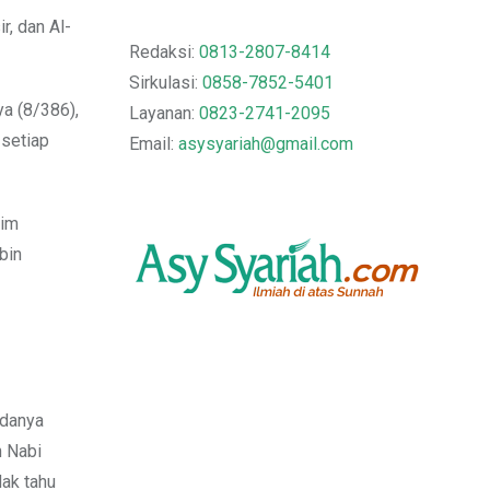
r, dan Al-
Redaksi:
0813-2807-8414
Sirkulasi:
0858-7852-5401
a (8/386),
Layanan:
0823-2741-2095
 setiap
Email:
asysyariah@gmail.com
him
bin
adanya
n Nabi
dak tahu