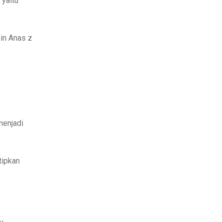
bin Anas z
menjadi
tipkan