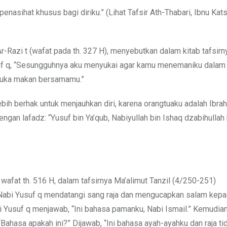
nasihat khusus bagi diriku.” (Lihat Tafsir Ath-Thabari, Ibnu Katsi
Razi t (wafat pada th. 327 H), menyebutkan dalam kitab tafsirny
suf q, “Sesungguhnya aku menyukai agar kamu menemaniku dalam
 suka makan bersamamu.”
ebih berhak untuk menjauhkan diri, karena orangtuaku adalah Ibra
dengan lafadz: “Yusuf bin Ya’qub, Nabiyullah bin Ishaq dzabihullah 
fat th. 516 H, dalam tafsirnya Ma’alimut Tanzil (4/250-251)
a Nabi Yusuf q mendatangi sang raja dan mengucapkan salam kep
i Yusuf q menjawab, “Ini bahasa pamanku, Nabi Ismail.” Kemudia
ahasa apakah ini?” Dijawab, “Ini bahasa ayah-ayahku dan raja ti