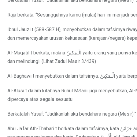
Berkatalah Yusuf: “Jadikanlah aku bendahara negara (Mesir)
Raja berkata: “Sesungguhnya kamu (mulai) hari ini menjadi se
Ibnul Jauzi t (588-587 H), menyebutkan dalam tafsirnya riwayat Ibnu Abbas c, makna ﭱ ﭲ adala
dan memercayakan urusan kekuasaan (kerajaan/negara) kep
Al-Muqatil t berkata, makna الْـمَكِينُ yaitu orang yang punya kedudukan (terkemuka). Sedangkan الْأَمِينُ yaitu yang menjaga, memelihara,
dan melindungi. (Lihat Zadul Masir 3/439)
Al-Alusi t dalam kitabnya Ruhul Ma’ani juga menyebutkan, Al-
dipercaya atas segala sesuatu.
Berkatalah Yusuf: “Jadikanlah aku bendahara negara (Mesir).”
Abu Ja’far Ath-Thabari t berkata dalam tafsirnya, kata خَزَائِنُ adalah bentuk jamak dari خَزَانَةٌ artinya tempat menyimpan, yaitu tempat