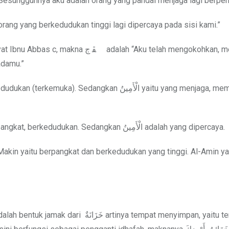
. Sesungguhnya aku adalah orang yang pandai menjaga lagi berpen
orang yang berkedudukan tinggi lagi dipercaya pada sisi kami.”
h “Aku telah mengokohkan, menguatkan,
adamu.”
Al-Baghawi t menyebutkan dalam tafsirnya, الْـمَكِينُ yaitu berpangkat, berkedudukan. Sedangkan الْأَمِينُ adalah yang dipercaya.
Makin yaitu berpangkat dan berkedudukan yang tinggi. Al-Amin ya