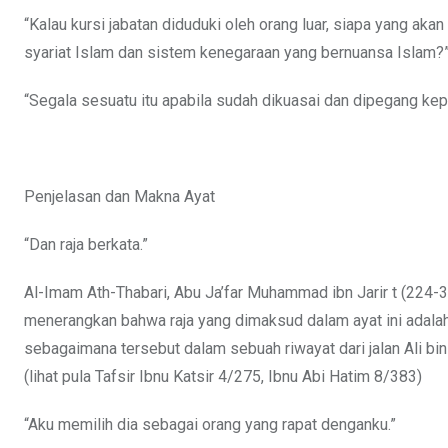
“Kalau kursi jabatan diduduki oleh orang luar, siapa yang a
syariat Islam dan sistem kenegaraan yang bernuansa Islam?
“Segala sesuatu itu apabila sudah dikuasai dan dipegang kepa
Penjelasan dan Makna Ayat
“Dan raja berkata.”
Al-Imam Ath-Thabari, Abu Ja’far Muhammad ibn Jarir t (224-318
menerangkan bahwa raja yang dimaksud dalam ayat ini adalah 
sebagaimana tersebut dalam sebuah riwayat dari jalan Ali bi
(lihat pula Tafsir Ibnu Katsir 4/275, Ibnu Abi Hatim 8/383)
“Aku memilih dia sebagai orang yang rapat denganku.”