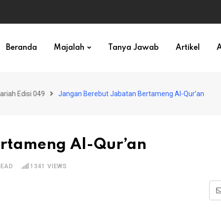
ihan)
Beranda
Majalah
Tanya Jawab
Artikel
A
ariah Edisi 049
Jangan Berebut Jabatan Bertameng Al-Qur’an
ertameng Al-Qur’an
READ
1341
VIEWS