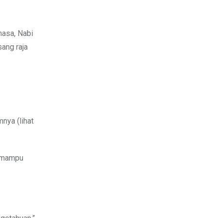
hasa, Nabi
ang raja
nya (lihat
a mampu