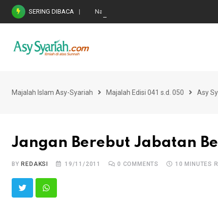
Skip
SERING DIBACA
Nasihat Emas di Masa Fitnah (Ujian/Perselis
to
content
Majalah Islam Asy-Syariah
Majalah Edisi 041 s.d. 050
Asy Sy
Jangan Berebut Jabatan B
BY
REDAKSI
19/11/2011
0
COMMENTS
10 MINUTES 