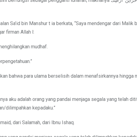
alan Sa’id bin Manshur t ia berkata, “Saya mendengar dari Malik 
lian mendengar firman Allah l:
 menghilangkan mudhaf.
erpengetahuan.”
akan bahwa para ulama berselisih dalam menafsirkannya hingga 
a aku adalah orang yang pandai menjaga segala yang telah diti
an/dilimpahkan kepadaku.”
aid, dari Salamah, dari Ibnu Ishaq.