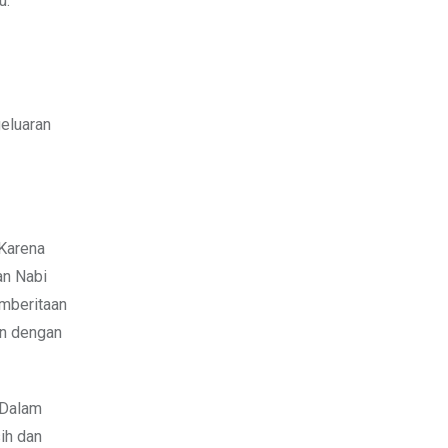
u.
geluaran
 Karena
an Nabi
emberitaan
 “Dalam
ih dan