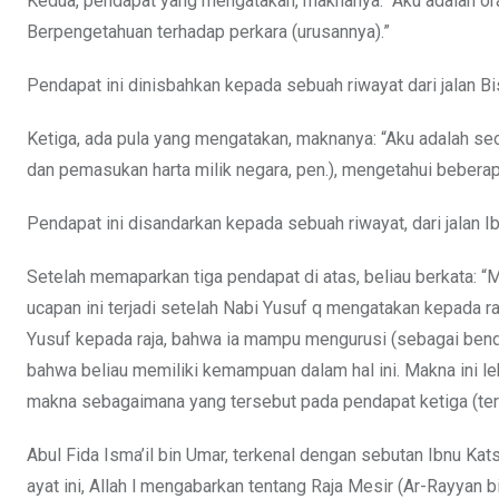
Kedua, pendapat yang mengatakan, maknanya: “Aku adalah or
Berpengetahuan terhadap perkara (urusannya).”
Pendapat ini dinisbahkan kepada sebuah riwayat dari jalan Bisyr
Ketiga, ada pula yang mengatakan, maknanya: “Aku adalah se
dan pemasukan harta milik negara, pen.), mengetahui bebera
Pendapat ini disandarkan kepada sebuah riwayat, dari jalan Ibnu
Setelah memaparkan tiga pendapat di atas, beliau berkata: 
ucapan ini terjadi setelah Nabi Yusuf q mengatakan kepada r
Yusuf kepada raja, bahwa ia mampu mengurusi (sebagai bend
bahwa beliau memiliki kemampuan dalam hal ini. Makna ini lebih sesuai untuk me
makna sebagaimana yang tersebut pada pendapat ketiga (ters
Abul Fida Isma’il bin Umar, terkenal dengan sebutan Ibnu Kat
ayat ini, Allah l mengabarkan tentang Raja Mesir (Ar-Rayyan 