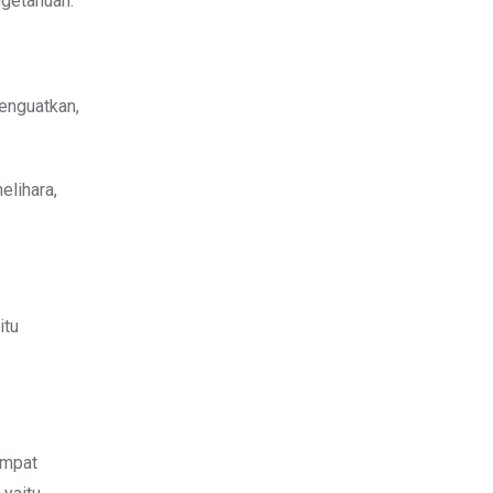
getahuan.”
itu