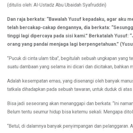
(ditulis oleh: Al-Ustadz Abu Ubaidah Syafruddin)
Dan raja berkata: “Bawalah Yusuf kepadaku, agar aku me
telah bercakap-cakap dengannya, dia berkata: “Sesungg
tinggi lagi dipercaya pada sisi kami.” Berkatalah Yusuf
orang yang pandai menjaga lagi berpengetahuan.” (Yusuf
“Pucuk di cinta ulam tiba”, begitulah sebuah ungkapan yang 
suatu dambaan yang selama ini dicari dan dicitakan, bahkan me
Adalah kesempatan emas, yang disenangi oleh banyak manusia
tatkala dihadapkan pada sebuah tawaran, untuk duduk di atas k
Bisa jadi seseorang akan menanggapi dan berkata: “Ini namany
Belum tentu seumur hidup bisa ketemu sekali. Mengapa dito
“Betul, di dalamnya banyak penyimpangan dan pelanggaran. Ak