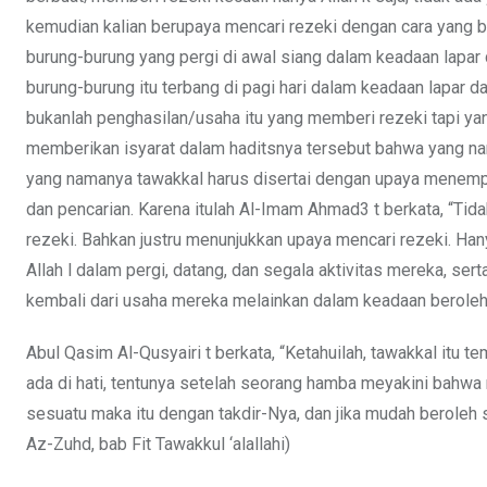
kemudian kalian berupaya mencari rezeki dengan cara yang ba
burung-burung yang pergi di awal siang dalam keadaan lapar
burung-burung itu terbang di pagi hari dalam keadaan lapar 
bukanlah penghasilan/usaha itu yang memberi rezeki tapi yan
memberikan isyarat dalam haditsnya tersebut bahwa yang n
yang namanya tawakkal harus disertai dengan upaya menempu
dan pencarian. Karena itulah Al-Imam Ahmad3 t berkata, “Tid
rezeki. Bahkan justru menunjukkan upaya mencari rezeki. Han
Allah l dalam pergi, datang, dan segala aktivitas mereka, sert
kembali dari usaha mereka melainkan dalam keadaan beroleh 
Abul Qasim Al-Qusyairi t berkata, “Ketahuilah, tawakkal itu t
ada di hati, tentunya setelah seorang hamba meyakini bahwa r
sesuatu maka itu dengan takdir-Nya, dan jika mudah beroleh 
Az-Zuhd, bab Fit Tawakkul ‘alallahi)