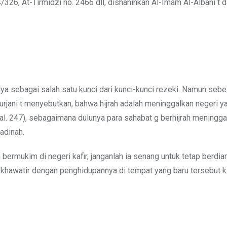
326, At-Tirmidzi no. 2466 dll, dishahihkan Al-Imam Al-Albani t 
-Nya sebagai salah satu kunci dari kunci-kunci rezeki. Namun seb
urjani t menyebutkan, bahwa hijrah adalah meninggalkan negeri y
, hal. 247), sebagaimana dulunya para sahabat g berhijrah meningg
adinah.
bermukim di negeri kafir, janganlah ia senang untuk tetap berdiam
a khawatir dengan penghidupannya di tempat yang baru tersebut 