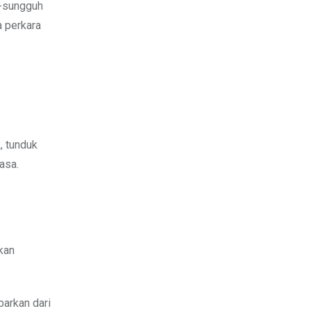
h-sungguh
 perkara
, tunduk
asa.
kan
arkan dari