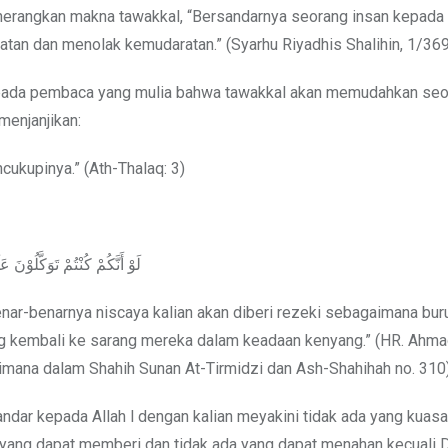
nerangkan makna tawakkal, “Bersandarnya seorang insan kepada
tan dan menolak kemudaratan.” (Syarhu Riyadhis Shalihin, 1/369
kepada pembaca yang mulia bahwa tawakkal akan memudahkan se
menjanjikan:
cukupinya.” (Ath-Thalaq: 3)
لَوْ أَنَّكُمْ كُنْتُمْ تَوَكَّلُوْن
enar-benarnya niscaya kalian akan diberi rezeki sebagaimana bu
ang kembali ke sarang mereka dalam keadaan kenyang.” (HR. Ahma
gaimana dalam Shahih Sunan At-Tirmidzi dan Ash-Shahihah no. 310
andar kepada Allah l dengan kalian meyakini tidak ada yang kuasa
a yang dapat memberi dan tidak ada yang dapat menahan kecuali D