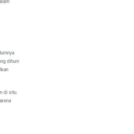
dalam
elumnya
ang dihuni
alkan
 di situ.
karena