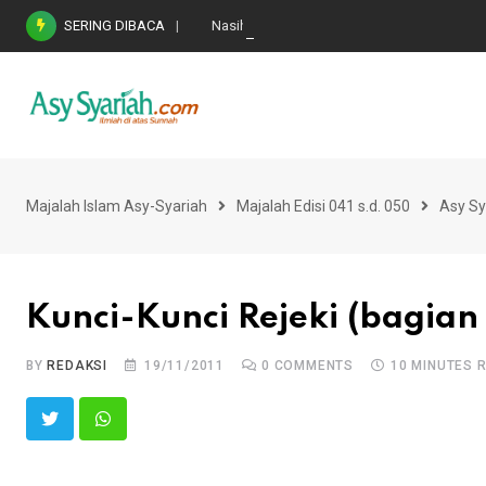
Skip
SERING DIBACA
Nasihat Emas di Masa Fitnah (Ujian/Perselis
to
content
Majalah Islam Asy-Syariah
Majalah Edisi 041 s.d. 050
Asy Sy
Kunci-Kunci Rejeki (bagian
BY
REDAKSI
19/11/2011
0
COMMENTS
10 MINUTES 