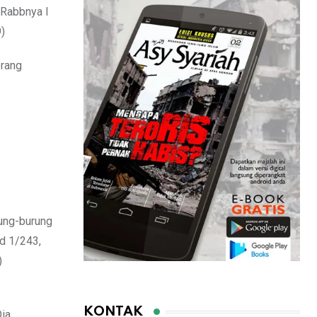
 Rabbnya l
)
orang
rung-burung
d 1/243,
)
KONTAK
ia,