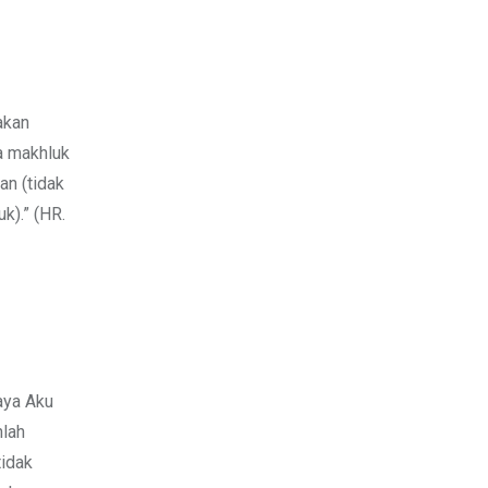
akan
a makhluk
an (tidak
k).” (HR.
aya Aku
nlah
tidak