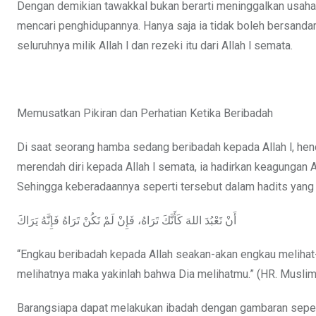
Dengan demikian tawakkal bukan berarti meninggalkan usa
mencari penghidupannya. Hanya saja ia tidak boleh bersan
seluruhnya milik Allah l dan rezeki itu dari Allah l semata.
Memusatkan Pikiran dan Perhatian Ketika Beribadah
Di saat seorang hamba sedang beribadah kepada Allah l, hen
merendah diri kepada Allah l semata, ia hadirkan keagungan
Sehingga keberadaannya seperti tersebut dalam hadits yang 
أَنْ تَعْبُدَ اللهَ كَأَنَّكَ تَرَاهُ، فَإِنْ لَمْ تَكُنْ تَرَاهُ فَإِنَّهُ يَرَاكَ
“Engkau beribadah kepada Allah seakan-akan engkau melihat-
melihatnya maka yakinlah bahwa Dia melihatmu.” (HR. Muslim
Barangsiapa dapat melakukan ibadah dengan gambaran sepert