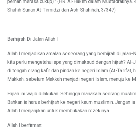
pernah merasa cukup).” (HR. Al-Hakim dalam Mustadraknya, 4/
Shahih Sunan At-Tirmidzi dan Ash-Shahihah, 3/347)
Berhijrah Di Jalan Allah l
Allah l menjadikan amalan seseorang yang berhijrah di jalan
kita perlu mengetahui apa yang dimaksud dengan hijrah? Al-J
di tengah orang kafir dan pindah ke negeri Islam (At-Ta’rifat
Makkah, sebelum Makkah menjadi negeri Islam, menuju ke M
Hijrah ini wajib dilakukan. Sehingga manakala seorang muslim 
Bahkan ia harus berhijrah ke negeri kaum muslimin. Jangan i
Allah l menjanjikan untuk membukakan rezekinya.
Allah l berfirman: