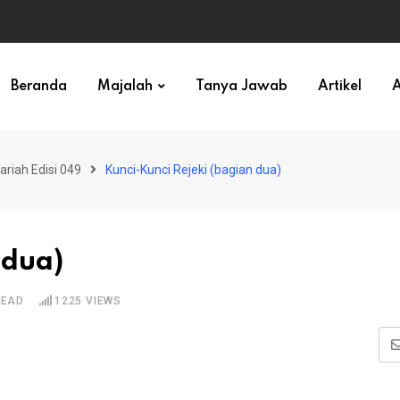
ihan)
Beranda
Majalah
Tanya Jawab
Artikel
A
ariah Edisi 049
Kunci-Kunci Rejeki (bagian dua)
 dua)
READ
1225
VIEWS