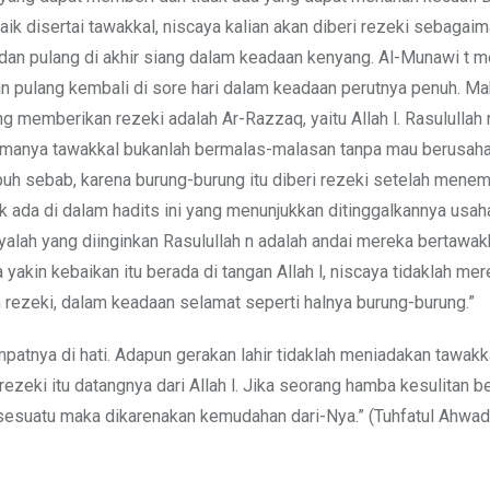
ik disertai tawakkal, niscaya kalian akan diberi rezeki sebagai
 dan pulang di akhir siang dalam keadaan kenyang. Al-Munawi t 
dan pulang kembali di sore hari dalam keadaan perutnya penuh. M
g memberikan rezeki adalah Ar-Razzaq, yaitu Allah l. Rasulullah 
amanya tawakkal bukanlah bermalas-malasan tanpa mau berusaha
h sebab, karena burung-burung itu diberi rezeki setelah mene
ak ada di dalam hadits ini yang menunjukkan ditinggalkannya usa
yalah yang diinginkan Rasulullah n adalah andai mereka bertawa
a yakin kebaikan itu berada di tangan Allah l, niscaya tidaklah me
rezeki, dalam keadaan selamat seperti halnya burung-burung.”
empatnya di hati. Adapun gerakan lahir tidaklah meniadakan tawakk
ezeki itu datangnya dari Allah l. Jika seorang hamba kesulitan b
sesuatu maka dikarenakan kemudahan dari-Nya.” (Tuhfatul Ahwadz