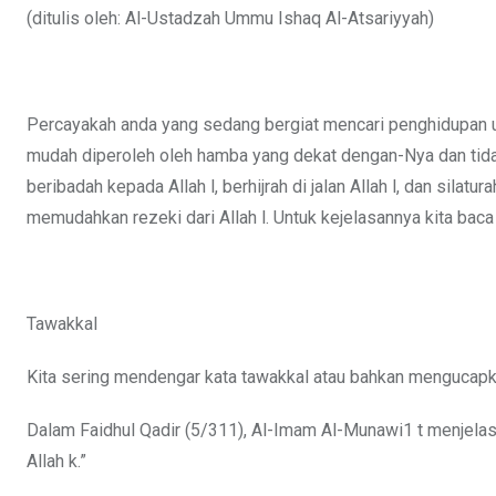
(ditulis oleh: Al-Ustadzah Ummu Ishaq Al-Atsariyyah)
Percayakah anda yang sedang bergiat mencari penghidupan unt
mudah diperoleh oleh hamba yang dekat dengan-Nya dan tida
beribadah kepada Allah l, berhijrah di jalan Allah l, dan sil
memudahkan rezeki dari Allah l. Untuk kejelasannya kita baca 
Tawakkal
Kita sering mendengar kata tawakkal atau bahkan mengucap
Dalam Faidhul Qadir (5/311), Al-Imam Al-Munawi1 t menjela
Allah k.”