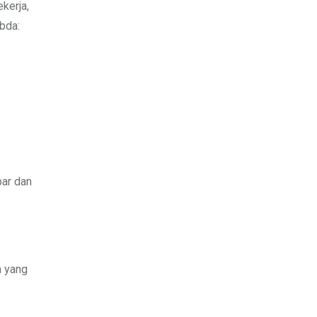
kerja,
bda:
par dan
h yang