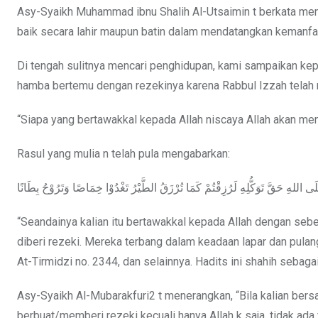
Asy-Syaikh Muhammad ibnu Shalih Al-Utsaimin t berkata me
baik secara lahir maupun batin dalam mendatangkan kemanfaa
Di tengah sulitnya mencari penghidupan, kami sampaikan 
hamba bertemu dengan rezekinya karena Rabbul Izzah telah 
“Siapa yang bertawakkal kepada Allah niscaya Allah akan men
Rasul yang mulia n telah pula mengabarkan:
َ عَلَى اللهِ حَقَّ تَوَكُّلِهِ لَرُزِقْتُمْ كَمَا تُرْزَقُ الطَّيْرُ تَغْدُوْا خِمَاصًا وَتَرُوْحُ بِطَانًا
“Seandainya kalian itu bertawakkal kepada Allah dengan seb
diberi rezeki. Mereka terbang dalam keadaan lapar dan pul
At-Tirmidzi no. 2344, dan selainnya. Hadits ini shahih seba
Asy-Syaikh Al-Mubarakfuri2 t menerangkan, “Bila kalian bers
berbuat/memberi rezeki kecuali hanya Allah k saja, tidak ad