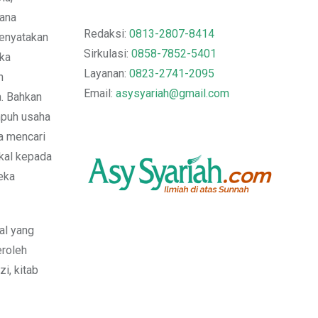
mana
Redaksi:
0813-2807-8414
menyatakan
Sirkulasi:
0858-7852-5401
aka
Layanan:
0823-2741-2095
n
Email:
asysyariah@gmail.com
. Bahkan
mpuh usaha
ha mencari
kkal kepada
reka
al yang
eroleh
i, kitab