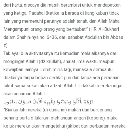
dari harta, niscaya dia masih berambisi untuk mendapatkan
yang ketiga. Padahal (ketika ia berada di liang kubur) tidak
lain yang memenuhi perutnya adalah tanah, dan Allah Maha
Mengampuni orang-orang yang bertaubat.” (HR. Al-Bukhari
dalam Shahih-nya no. 6436, dari sahabat Abdullah bin Abbas
z)
Tak ayal bila aktivitasnya itu kemudian melalaikannya dari
mengingat Allah l (dzikrullah), shalat lima waktu maupun
kewajiban lainnya. Lebih miris lagi, manakala semua itu
dilaluinya tanpa beban sedikit pun dan tanpa ada perasaan
takut sama sekali akan adzab Allah l. Tidakkah mereka ingat
akan ancaman Allah l:
ذَرْهُمْ يَأْكُلُوا وَيَتَمَتَّعُوا وَيُلْهِهِمُ اْلأَمَلُ فَسَوْفَ يَعْلَمُونَ
“Biarkanlah mereka (di dunia ini) makan dan bersenang-
senang serta dilalaikan oleh angan-angan (kosong), maka
kelak mereka akan mengetahui (akibat dari perbuatan mereka