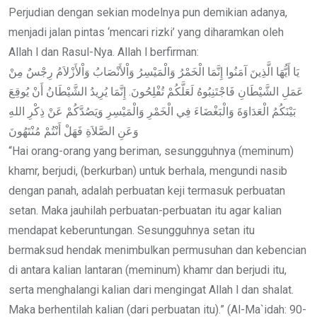
Perjudian dengan sekian modelnya pun demikian adanya,
menjadi jalan pintas ‘mencari rizki’ yang diharamkan oleh
Allah l dan Rasul-Nya. Allah l berfirman:
يَا أَيُّهَا الَّذِينَ آمَنُوا إِنَّمَا الْخَمْرُ وَالْمَيْسِرُ وَاْلأَنْصَابُ وَاْلأَزْلاَمُ رِجْسٌ مِنْ
عَمَلِ الشَّيْطَانِ فَاجْتَنِبُوهُ لَعَلَّكُمْ تُفْلِحُونَ. إِنَّمَا يُرِيدُ الشَّيْطَانُ أَنْ يُوقِعَ
بَيْنَكُمُ الْعَدَاوَةَ وَالْبَغْضَاءَ فِي الْخَمْرِ وَالْمَيْسِرِ وَيَصُدَّكُمْ عَنْ ذِكْرِ اللهِ
وَعَنِ الصَّلاَةِ فَهَلْ أَنْتُمْ مُنْتَهُونَ
“Hai orang-orang yang beriman, sesungguhnya (meminum)
khamr, berjudi, (berkurban) untuk berhala, mengundi nasib
dengan panah, adalah perbuatan keji termasuk perbuatan
setan. Maka jauhilah perbuatan-perbuatan itu agar kalian
mendapat keberuntungan. Sesungguhnya setan itu
bermaksud hendak menimbulkan permusuhan dan kebencian
di antara kalian lantaran (meminum) khamr dan berjudi itu,
serta menghalangi kalian dari mengingat Allah l dan shalat.
Maka berhentilah kalian (dari perbuatan itu).” (Al-Ma`idah: 90-