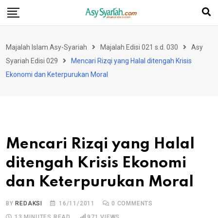
Skip
to
content
Majalah Islam Asy-Syariah
Majalah Edisi 021 s.d. 030
Asy
Syariah Edisi 029
Mencari Rizqi yang Halal ditengah Krisis
Ekonomi dan Keterpurukan Moral
Mencari Rizqi yang Halal
ditengah Krisis Ekonomi
dan Keterpurukan Moral
BY
REDAKSI
16/11/2011
0
COMMENTS
13 MINUTES READ
971
VIEWS