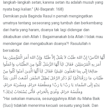
langkah-langkah setan; karena setan itu adalah musuh yang
nyata bagi kalian.” (Al-Baqarah: 168)
Demikian pula Baginda Rasul n pernah mengingatkan
umatnya tentang seseorang yang tumbuh dan berkembang
dari harta yang haram, doanya tak lagi didengar dan
dikabulkan oleh Allah l. Bagaimanakah bila Allah l tidak mau
mendengar dan mengabulkan doanya?! Rasulullah n
bersabda:
أَيُّهَا النَّاسُ! إِنَّ اللهَ طَيِّبٌ لاَ يَقْبَلُ إِلاَّ طَيِّبًا. وَإِنَّ اللهَ أَمَرَ الْمُؤْمِنِيْنَ بِمَا
أَمَرَ بِهِ الْمُرْسَلِيْنَ. فَقَالَ: {يَآ أَيُّهَا الرُّسُلُ كُلُوا مِنَ الطَّيِّبَاتِ وَاعْمَلُوا
صَالِحًا إِِنِّي بِمَا تَعْمَلُونَ عَلِيمٌ}. فَقَالَ: {يَآ أَيُّهَا الَّذِينَ آمَنُوا كُلُوا مِنْ
طَيِّبَاتِ مَا رَزَقْنَاكُمْ}. ثُمَّ ذَكَرَ الرَّجُلَ يُطِيْلُ السَّفَرَ، أَشْعَثَ أَغْبَرَ، يَمُدُّ
يَدَيْهِِِ إِلَى السَّمَاءِ: يَا رَبِّ! يَا رَبِّ! وَمَطْعَمُهُ حَرَامٌ، وَمَشْرَبُهُ حَرَامٌ،
وَمَلْبَسُهُ حَرَامٌ، وَغُذِيَ بِالْحَرَامِ، فَأَنَّى يُسْتَجَابُ لِذلِكَ؟
“Hai sekalian manusia, sesungguhnya Allah itu Maha Baik
(Suci) tidaklah menerima kecuali sesuatu yang baik. Dan