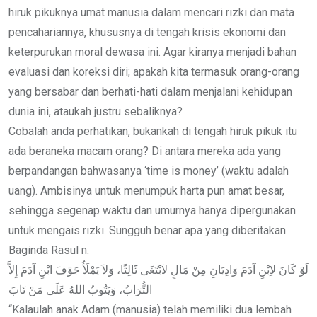
hiruk pikuknya umat manusia dalam mencari rizki dan mata
pencahariannya, khususnya di tengah krisis ekonomi dan
keterpurukan moral dewasa ini. Agar kiranya menjadi bahan
evaluasi dan koreksi diri; apakah kita termasuk orang-orang
yang bersabar dan berhati-hati dalam menjalani kehidupan
dunia ini, ataukah justru sebaliknya?
Cobalah anda perhatikan, bukankah di tengah hiruk pikuk itu
ada beraneka macam orang? Di antara mereka ada yang
berpandangan bahwasanya ‘time is money’ (waktu adalah
uang). Ambisinya untuk menumpuk harta pun amat besar,
sehingga segenap waktu dan umurnya hanya dipergunakan
untuk mengais rizki. Sungguh benar apa yang diberitakan
Baginda Rasul n:
لَوْ كَانَ لاِبْنِ آدَمَ وَادِيَانِ مِنْ مَالٍ لاَبْتَغَى ثََالِثًا، وَلاَ يَمْلَأُ جَوْفَ ابْنِ آدَمَ إِلاَّ
التُّرَابُ، وَيَتُوبُ اللهُ عَلَى مَنْ تَابَ
“Kalaulah anak Adam (manusia) telah memiliki dua lembah