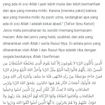
yang ada di sisi Allah l jauh lebih mulia dan lebih bermanfaat
dari apa yang mereka miliki. Karena (mereka yakin) bahwa
apa yang mereka miliki itu pasti sirna, sedangkan apa yang
ada di sisi Allah l adalah kekal abadi.” (Tafsir Ibnu Katsir)
Jenis mata pencaharian itu sendiri memang bermacam-
macam. Ada dari jenis yang halal, syubhat, dan ada yang
diharamkan oleh Allah l serta Rasul-Nya. Di antara jenis yang
diharamkan oleh Allah l dan Rasul-Nya adalah riba dengan
segala bentuknya. Allah l berfirman:
الَّذِينَ يَأْكُلُونَ الرِّبَا لاَ يَقُومُونَ إِلاَّ كَمَا يَقُومُ الَّذِي يَتَخَبَّطُهُ الشَّيْطَانُ مِنَ
الْمَسِّ ذلِكَ بِأَنَّهُمْ قَالُوا إِنَّمَا الْبَيْعُ مِثْلُ الرِّبَا وَأَحَلَّ اللهُ الْبَيْعَ وَحَرَّمَ الرِّبَا
فَمَنْ جَاءَهُ مَوْعِظَةٌ مِنْ رَبِّهِ فَانْتَهَى فَلَهُ مَا سَلَفَ وَأَمْرُهُ إِلَى اللهِ وَمَنْ
عَادَ فَأُولَئِكَ أَصْحَابُ النَّارِ هُمْ فِيهَا خَالِدُونَ. يَمْحَقُ اللهُ الرِّبَا وَيُرْبِي
الصَّدَقَاتِ وَاللهُ لاَ يُحِبُّ كُلَّ كَفَّارٍ أَثِيمٍ. إِنَّ الَّذِينَ آمَنُوا وَعَمِلُوا
الصَّالِحَاتِ وَأَقَامُوا الصَّلاَةَ وَآتَوُا الزَّكَاةَ لَهُمْ أَجْرُهُمْ عِنْدَ رَبِّهِمْ وَلاَ
خَوْفٌ عَلَيْهِمْ وَلاَ هُمْ يَحْزَنُونَ. يَا أَيُّهَا الَّذِينَ آمَنُوا اتَّقُوا اللهَ وَذَرُوا مَا