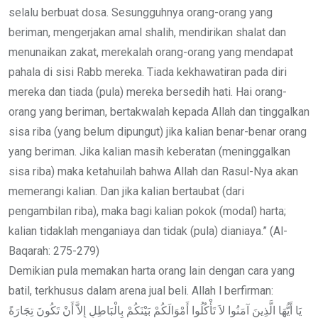
selalu berbuat dosa. Sesungguhnya orang-orang yang
beriman, mengerjakan amal shalih, mendirikan shalat dan
menunaikan zakat, merekalah orang-orang yang mendapat
pahala di sisi Rabb mereka. Tiada kekhawatiran pada diri
mereka dan tiada (pula) mereka bersedih hati. Hai orang-
orang yang beriman, bertakwalah kepada Allah dan tinggalkan
sisa riba (yang belum dipungut) jika kalian benar-benar orang
yang beriman. Jika kalian masih keberatan (meninggalkan
sisa riba) maka ketahuilah bahwa Allah dan Rasul-Nya akan
memerangi kalian. Dan jika kalian bertaubat (dari
pengambilan riba), maka bagi kalian pokok (modal) harta;
kalian tidaklah menganiaya dan tidak (pula) dianiaya.” (Al-
Baqarah: 275-279)
Demikian pula memakan harta orang lain dengan cara yang
batil, terkhusus dalam arena jual beli. Allah l berfirman:
يَا أَيُّهَا الَّذِينَ آمَنُوا لاَ تَأْكُلُوا أَمْوَالَكُمْ بَيْنَكُمْ بِالْبَاطِلِ إِلاَّ أَنْ تَكُونَ تِجَارَةً