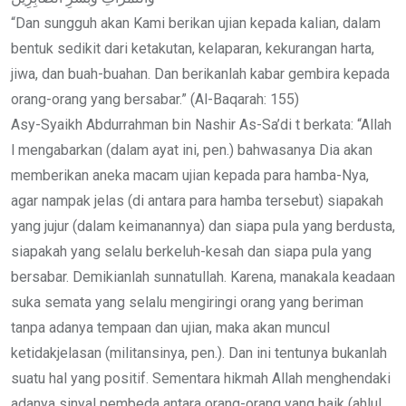
“Dan sungguh akan Kami berikan ujian kepada kalian, dalam
bentuk sedikit dari ketakutan, kelaparan, kekurangan harta,
jiwa, dan buah-buahan. Dan berikanlah kabar gembira kepada
orang-orang yang bersabar.” (Al-Baqarah: 155)
Asy-Syaikh Abdurrahman bin Nashir As-Sa’di t berkata: “Allah
l mengabarkan (dalam ayat ini, pen.) bahwasanya Dia akan
memberikan aneka macam ujian kepada para hamba-Nya,
agar nampak jelas (di antara para hamba tersebut) siapakah
yang jujur (dalam keimanannya) dan siapa pula yang berdusta,
siapakah yang selalu berkeluh-kesah dan siapa pula yang
bersabar. Demikianlah sunnatullah. Karena, manakala keadaan
suka semata yang selalu mengiringi orang yang beriman
tanpa adanya tempaan dan ujian, maka akan muncul
ketidakjelasan (militansinya, pen.). Dan ini tentunya bukanlah
suatu hal yang positif. Sementara hikmah Allah menghendaki
adanya sinyal pembeda antara orang-orang yang baik (ahlul