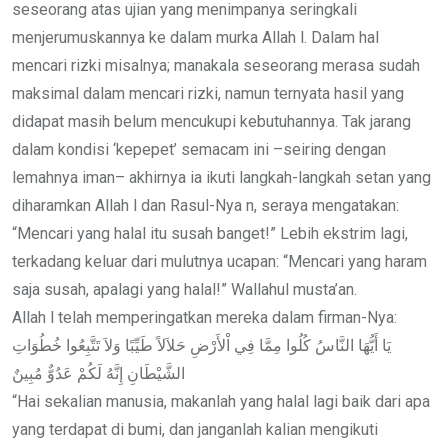
seseorang atas ujian yang menimpanya seringkali
menjerumuskannya ke dalam murka Allah l. Dalam hal
mencari rizki misalnya; manakala seseorang merasa sudah
maksimal dalam mencari rizki, namun ternyata hasil yang
didapat masih belum mencukupi kebutuhannya. Tak jarang
dalam kondisi ‘kepepet’ semacam ini –seiring dengan
lemahnya iman– akhirnya ia ikuti langkah-langkah setan yang
diharamkan Allah l dan Rasul-Nya n, seraya mengatakan:
“Mencari yang halal itu susah banget!” Lebih ekstrim lagi,
terkadang keluar dari mulutnya ucapan: “Mencari yang haram
saja susah, apalagi yang halal!” Wallahul musta’an.
Allah l telah memperingatkan mereka dalam firman-Nya:
يَا أَيُّهَا النَّاسُ كُلُوا مِمَّا فِي اْلأَرْضِ حَلاَلاً طَيِّبًا وَلاَ تَتَّبِعُوا خُطُوَاتِ
الشَّيْطَانِ إِنَّهُ لَكُمْ عَدُوٌّ مُبِينٌ
“Hai sekalian manusia, makanlah yang halal lagi baik dari apa
yang terdapat di bumi, dan janganlah kalian mengikuti