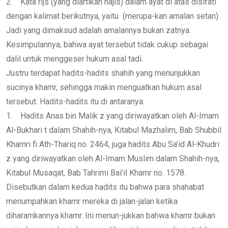
2. Kata rijs (yang diartikan najis) dalam ayat di atas disifati
dengan kalimat berikutnya, yaitu (merupa-kan amalan setan).
Jadi yang dimaksud adalah amalannya bukan zatnya.
Kesimpulannya, bahwa ayat tersebut tidak cukup sebagai
dalil untuk menggeser hukum asal tadi.
Justru terdapat hadits-hadits shahih yang menunjukkan
sucinya khamr, sehingga makin menguatkan hukum asal
tersebut. Hadits-hadits itu di antaranya:
1. Hadits Anas bin Malik z yang diriwayatkan oleh Al-Imam
Al-Bukhari t dalam Shahih-nya, Kitabul Mazhalim, Bab Shubbil
Khamri fi Ath-Thariq no. 2464, juga hadits Abu Sa’id Al-Khudri
z yang diriwayatkan oleh Al-Imam Muslim dalam Shahih-nya,
Kitabul Musaqat, Bab Tahrimi Bai’il Khamr no. 1578.
Disebutkan dalam kedua hadits itu bahwa para shahabat
menumpahkan khamr mereka di jalan-jalan ketika
diharamkannya khamr. Ini menun-jukkan bahwa khamr bukan