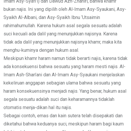
Imam Asy-Syafi’i) dan Dawud Azh-Zhahiri, bahwa khamr
bukan najis. Ini yang dipilih oleh Al-Imam Asy-Syaukani, Asy-
Syaikh Al-Albani, dan Asy-Syaikh Ibnu ‘Utsaimin
rahimahumullah. Karena hukum asal segala sesuatu adalah
suci kecuali ada dalil yang menunjukkan najisnya. Karena
tidak ada dalil yang menunjukkan najisnya khamr, maka kita
menghu-kuminya dengan hukum asal.
Meskipun khamr haram namun tidak berarti najis, karena tidak
ada konsekuensi bahwa sesuatu yang haram mesti najis. Al-
Imam Ash-Shan’ani dan Al-Imam Asy-Syaukani menjelaskan
kekeliruan anggapan sebagian ulama bahwa sesuatu yang
haram konsekuensinya menjadi najis. Yang benar, hukum asal
segala sesuatu adalah suci dan keharamannya tidaklah
otomatis menja-dikan hal itu najis.
Sebagai contoh, emas dan kain sutera telah disepakati dan
diketahui bahwa keduanya suci, meskipun haram bagi kaum