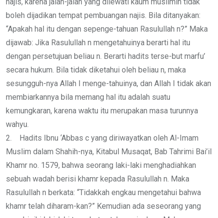
najis, karena jalan-jalan yang dilewati kaum muslimin tidak
boleh dijadikan tempat pembuangan najis. Bila ditanyakan:
“Apakah hal itu dengan sepenge-tahuan Rasulullah n?” Maka
dijawab: Jika Rasulullah n mengetahuinya berarti hal itu
dengan persetujuan beliau n. Berarti hadits terse-but marfu’
secara hukum. Bila tidak diketahui oleh beliau n, maka
sesungguh-nya Allah I menge-tahuinya, dan Allah I tidak akan
membiarkannya bila memang hal itu adalah suatu
kemungkaran, karena waktu itu merupakan masa turunnya
wahyu.
2. Hadits Ibnu ‘Abbas c yang diriwayatkan oleh Al-Imam
Muslim dalam Shahih-nya, Kitabul Musaqat, Bab Tahrimi Bai’il
Khamr no. 1579, bahwa seorang laki-laki menghadiahkan
sebuah wadah berisi khamr kepada Rasulullah n. Maka
Rasulullah n berkata: “Tidakkah engkau mengetahui bahwa
khamr telah diharam-kan?” Kemudian ada seseorang yang