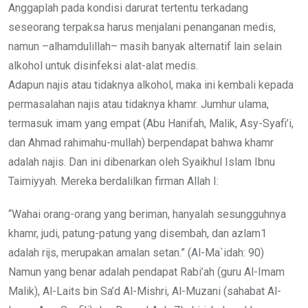
Anggaplah pada kondisi darurat tertentu terkadang
seseorang terpaksa harus menjalani penanganan medis,
namun –alhamdulillah– masih banyak alternatif lain selain
alkohol untuk disinfeksi alat-alat medis.
Adapun najis atau tidaknya alkohol, maka ini kembali kepada
permasalahan najis atau tidaknya khamr. Jumhur ulama,
termasuk imam yang empat (Abu Hanifah, Malik, Asy-Syafi’i,
dan Ahmad rahimahu-mullah) berpendapat bahwa khamr
adalah najis. Dan ini dibenarkan oleh Syaikhul Islam Ibnu
Taimiyyah. Mereka berdalilkan firman Allah I:
“Wahai orang-orang yang beriman, hanyalah sesungguhnya
khamr, judi, patung-patung yang disembah, dan azlam1
adalah rijs, merupakan amalan setan.” (Al-Ma`idah: 90)
Namun yang benar adalah pendapat Rabi’ah (guru Al-Imam
Malik), Al-Laits bin Sa’d Al-Mishri, Al-Muzani (sahabat Al-