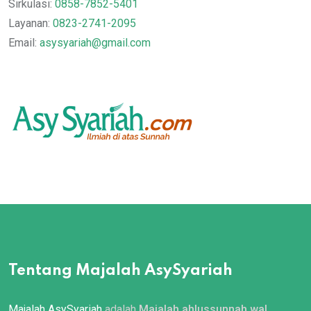
Sirkulasi:
0858-7852-5401
Layanan:
0823-2741-2095
Email:
asysyariah@gmail.com
Tentang Majalah AsySyariah
Majalah AsySyariah
adalah
Majalah ahlussunnah wal