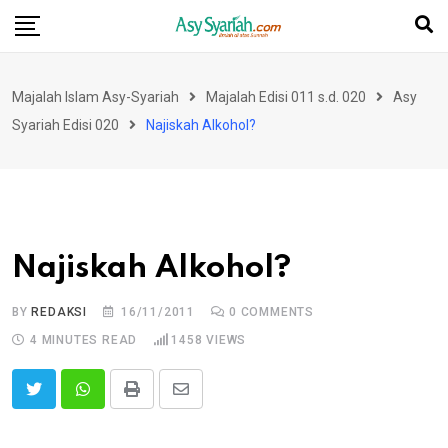
Skip
to
content
Majalah Islam Asy-Syariah
Majalah Edisi 011 s.d. 020
Asy
Syariah Edisi 020
Najiskah Alkohol?
Najiskah Alkohol?
BY
REDAKSI
16/11/2011
0
COMMENTS
4 MINUTES READ
1458
VIEWS
Print
Share
via