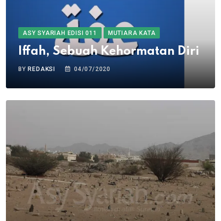
ASY SYARIAH EDISI 011
MUTIARA KATA
Iffah, Sebuah Kehormatan Diri
BY
REDAKSI
04/07/2020