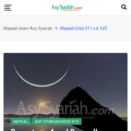
Skip
to
content
Majalah Islam Asy-Syariah
Majalah Edisi 011 s.d. 020
AKTUAL
ASY SYARIAH EDISI 019