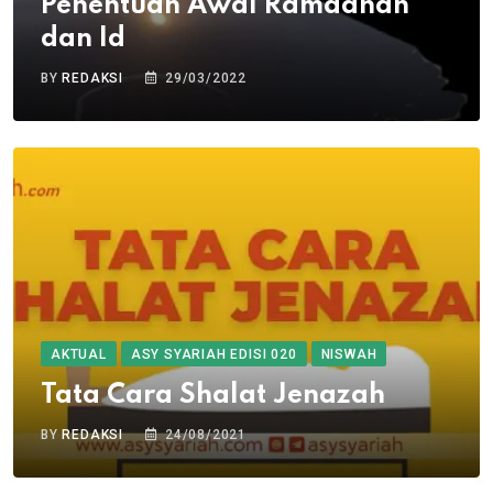
Penentuan Awal Ramadhan
dan Id
BY
REDAKSI
29/03/2022
AKTUAL
ASY SYARIAH EDISI 020
NISWAH
Tata Cara Shalat Jenazah
BY
REDAKSI
24/08/2021