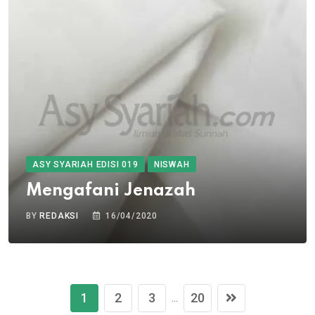
ASY SYARIAH EDISI 019
NISWAH
Mengafani Jenazah
BY
REDAKSI
16/04/2020
1
2
3
20
...