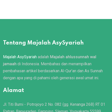
Tentang Majalah AsySyariah
Majalah AsySyariah
adalah
Majalah ahlussunnah wal
jamaah
di Indonesia. Membahas dan menampilkan
pembahasan artikel berdasarkan Al-Qur’an dan As Sunnah
dengan apa yang di pahami oleh generasi awal umat ini.
Alamat
Jl. Titi Bumi - Potrojoyo 2 No. 082 (gg. Kenanga 26B) RT 01
Patran, Banyuraden, Gamping, Sleman, Yogyakarta 55599