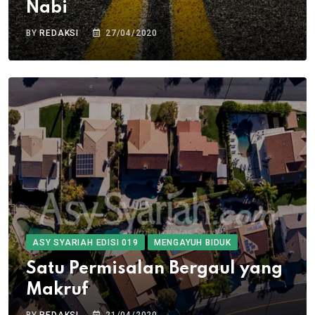
Nabi
BY
REDAKSI
27/04/2020
ASY SYARIAH EDISI 019
MENGAYUH BIDUK
Satu Permisalan Bergaul yang
Makruf
BY
REDAKSI
21/04/2020