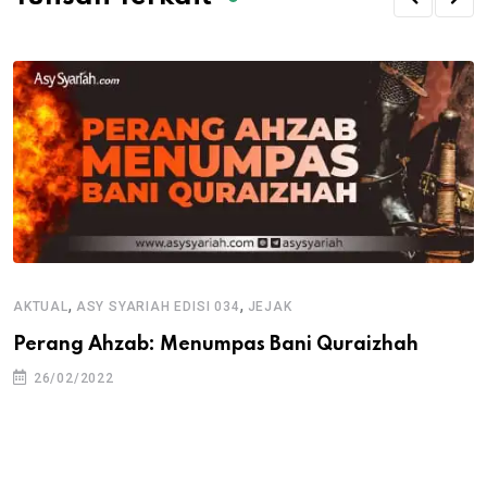
,
,
AKTUAL
ASY SYARIAH EDISI 034
JEJAK
Perang Ahzab: Menumpas Bani Quraizhah
26/02/2022