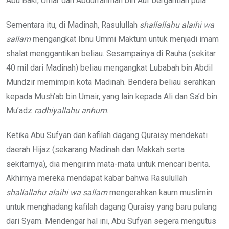
Abu Bakr, Umar dan Abdurrahman bin Auf bergantian pula.
Sementara itu, di Madinah, Rasulullah
shallallahu alaihi wa
sallam
mengangkat Ibnu Ummi Maktum untuk menjadi imam
shalat menggantikan beliau. Sesampainya di Rauha (sekitar
40 mil dari Madinah) beliau mengangkat Lubabah bin Abdil
Mundzir memimpin kota Madinah. Bendera beliau serahkan
kepada Mush’ab bin Umair, yang lain kepada Ali dan Sa’d bin
Mu’adz
radhiyallahu anhum
.
Ketika Abu Sufyan dan kafilah dagang Quraisy mendekati
daerah Hijaz (sekarang Madinah dan Makkah serta
sekitarnya), dia mengirim mata-mata untuk mencari berita.
Akhirnya mereka mendapat kabar bahwa Rasulullah
shallallahu alaihi wa sallam
mengerahkan kaum muslimin
untuk menghadang kafilah dagang Quraisy yang baru pulang
dari Syam. Mendengar hal ini, Abu Sufyan segera mengutus