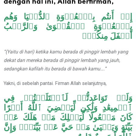
dengan hal ini, Allah berfirman,
إِذۡ أَنتُم بِٱلۡعُدۡوَةِ ٱلدُّنۡيَا وَهُم
بِٱلۡعُدۡوَةِ ٱلۡقُصۡوَىٰ وَٱلرَّكۡبُ
أَسۡفَلَ مِنكُمۡۚ
“(Yaitu di hari) ketika kamu berada di pinggir lembah yang
dekat dan mereka berada di pinggir lembah yang jauh,
sedangkan kafilah itu berada di bawah kamu….”
Yakni, di sebelah pantai. Firman Allah selanjutnya,
وَلَوۡ تَوَاعَدتُّمۡ لَٱخۡتَلَفۡتُمۡ فِي
ٱلۡمِيعَٰدِ وَلَٰكِن لِّيَقۡضِيَ ٱللَّهُ أَمۡرًا
كَانَ مَفۡعُولًا لِّيَهۡلِكَ مَنۡ هَلَكَ عَنۢ
بَيِّنَةٍ وَيَحۡيَىٰ مَنۡ حَيَّ عَنۢ بَيِّنَةٍۗ وَإِنَّ