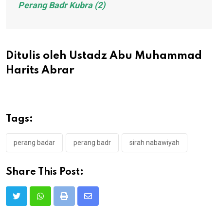
Perang Badr Kubra (2)
Ditulis oleh Ustadz Abu Muhammad
Harits Abrar
Tags:
perang badar
perang badr
sirah nabawiyah
Share This Post:
Print
Share
via