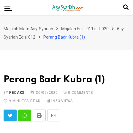
Skip
to
content
Majalah Islam Asy-Syariah
Majalah Edisi 011 s.d. 020
Asy
Syariah Edisi 012
Perang Badr Kubra (1)
Perang Badr Kubra (1)
BY
REDAKSI
30/05/2020
0
COMMENTS
9 MINUTES READ
1953
VIEWS
Print
Share
via