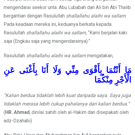
mengendarai seekor unta. Abu Lubabah dan Ali bin Abi Thalib
bergantian dengan Rasulullah
shallallahu alaihi wa sallam
.
Pada keadaan mereka ini, keduanya berkata kepada
Rasulullah
shallallahu alaihi wa sallam
, “Kami berjalan kaki
saja (Engkau saja yang mengendarainya).”
Rasulullah
shallallahu alaihi wa sallam
mengatakan,
مَا أَنْتُمَا بِأَقْوَى مِنِّي وَلَا أَنَا بِأَغْنَى عَنِ
الْأَجْرِ مِنْكُمَا
“Kalian berdua tidaklah lebih kuat daripada saya. Saya juga
tidaklah merasa lebih cukup pahalanya dari kalian berdua.”
(
HR. Ahmad
, dinilai sahih oleh al-Hakim dan disepakati oleh
adz-Dzahabi)