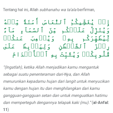
Tentang hal ini, Allah
subhanahu wa ta’ala
berfirman,
إِذۡ يُغَشِّيكُمُ ٱلنُّعَاسَ أَمَنَةً مِّنۡهُ
وَيُنَزِّلُ عَلَيۡكُم مِّنَ ٱلسَّمَآءِ مَآءً
لِّيُطَهِّرَكُم بِهِۦ وَيُذۡهِبَ عَنكُمۡ
رِجۡزَ ٱلشَّيۡطَٰنِ وَلِيَرۡبِطَ عَلَىٰ
قُلُوبِكُمۡ وَيُثَبِّتَ بِهِ ٱلۡأَقۡدَامَ
“(Ingatlah), ketika Allah menjadikan kamu mengantuk
sebagai suatu penenteraman dari-Nya, dan Allah
menurunkan kepadamu hujan dari langit untuk menyucikan
kamu dengan hujan itu dan menghilangkan dari kamu
gangguan-gangguan setan dan untuk menguatkan hatimu
dan memperteguh dengannya telapak kaki (mu).”
(
al-Anfal:
11
)