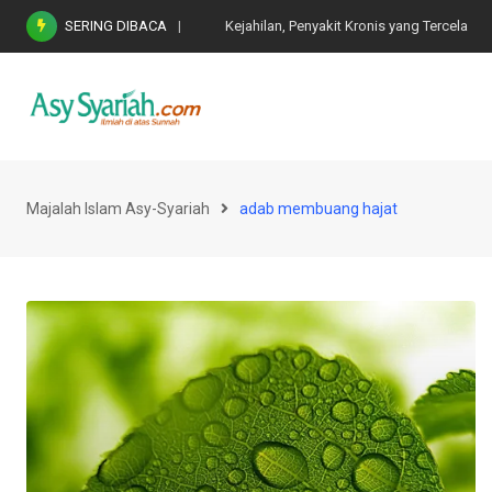
Skip
SERING DIBACA
Kejahilan, Penyakit Kronis yang Tercela
to
content
Majalah Islam Asy-Syariah
adab membuang hajat