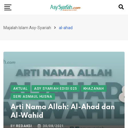
Skip
to
content
Majalah Islam Asy-Syariah
al-ahad
AKTUAL
ASY SYARIAH EDISI 025
KHAZANAH
SERI ASMAUL HUSNA
Arti Nama Allah: Al-Ahad dan
Al-Wahid
BY
REDAKSI
30/08/2021