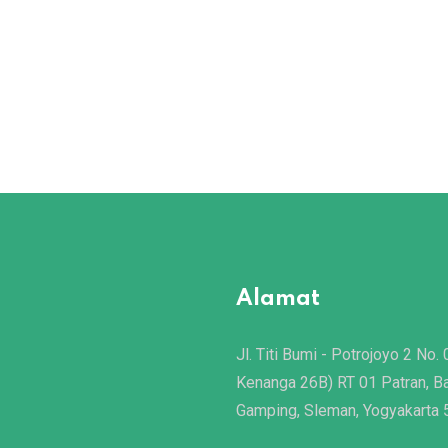
Alamat
Jl. Titi Bumi - Potrojoyo 2 No. 
Kenanga 26B) RT 01 Patran, B
Gamping, Sleman, Yogyakarta