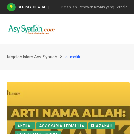
Skip
SERING DIBACA
Nasihat Emas di Masa Fitnah (Ujian/Perselis
to
content
Majalah Islam Asy-Syariah
al-malik
AKTUAL
ASY SYARIAH EDISI 116
KHAZANAH