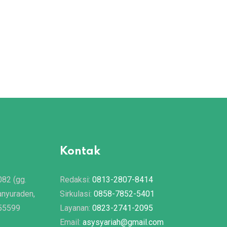
Kontak
082 (gg.
Redaksi:
0813-2807-8414
anyuraden,
Sirkulasi:
0858-7852-5401
 55599
Layanan:
0823-2741-2095
Email:
asysyariah@gmail.com