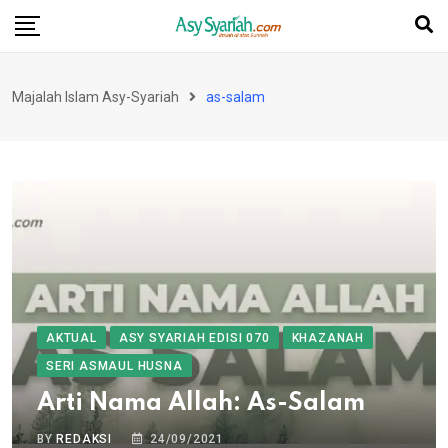
Skip
to
content
Majalah Islam Asy-Syariah
as-salam
AKTUAL
ASY SYARIAH EDISI 070
KHAZANAH
SERI ASMAUL HUSNA
Arti Nama Allah: As-Salam
BY
REDAKSI
24/09/2021