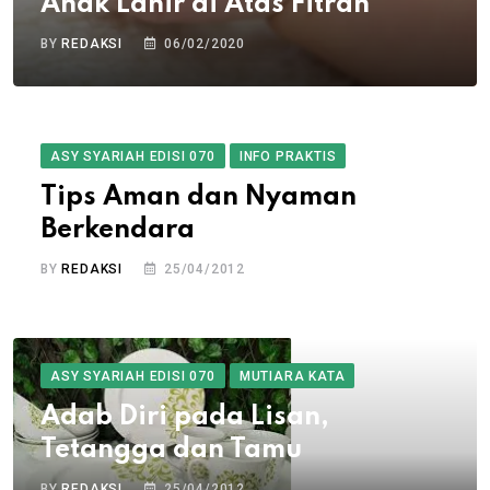
Anak Lahir di Atas Fitrah
BY
REDAKSI
06/02/2020
ASY SYARIAH EDISI 070
INFO PRAKTIS
Tips Aman dan Nyaman
Berkendara
BY
REDAKSI
25/04/2012
ASY SYARIAH EDISI 070
MUTIARA KATA
Adab Diri pada Lisan,
Tetangga dan Tamu
BY
REDAKSI
25/04/2012