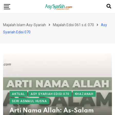
Skip
to
content
Majalah Islam Asy-Syariah
Majalah Edisi 061 s.d. 070
Asy
Syariah Edisi 070
AKTUAL
ASY SYARIAH EDISI 070
KHAZANAH
SERI ASMAUL HUSNA
Arti Nama Allah: As-Salam