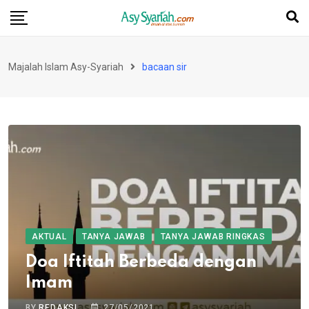
Skip
to
content
Majalah Islam Asy-Syariah
bacaan sir
AKTUAL
TANYA JAWAB
TANYA JAWAB RINGKAS
Doa Iftitah Berbeda dengan
Imam
BY
REDAKSI
27/05/2021