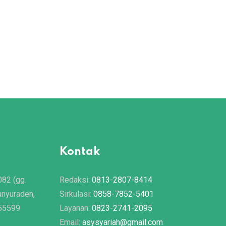
Kontak
082 (gg.
Redaksi:
0813-2807-8414
anyuraden,
Sirkulasi:
0858-7852-5401
 55599
Layanan:
0823-2741-2095
Email:
asysyariah@gmail.com