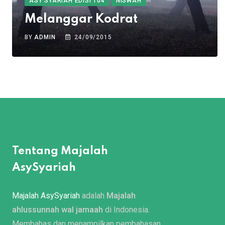
ASY SYARIAH EDISI 104
NISWAH
Melanggar Kodrat
BY
ADMIN
24/09/2015
Tentang Majalah
AsySyariah
Majalah AsySyariah
adalah
Majalah
ahlussunnah wal jamaah
di Indonesia.
Membahas dan menampilkan pembahasan