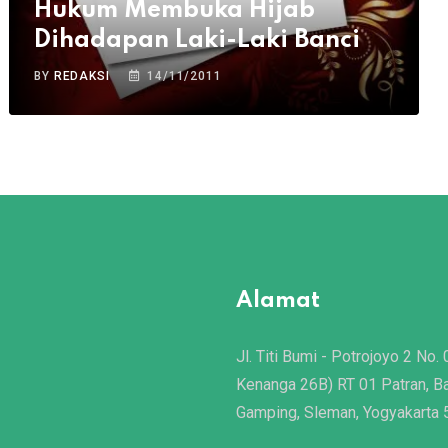
Hukum Membuka Hijab
Dihadapan Laki-Laki Banci
BY
REDAKSI
14/11/2011
Alamat
Jl. Titi Bumi - Potrojoyo 2 No. 
Kenanga 26B) RT 01 Patran, B
Gamping, Sleman, Yogyakarta