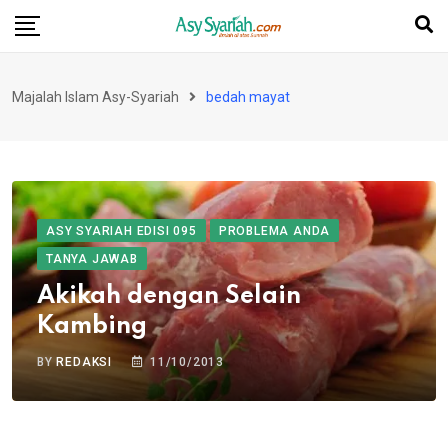
Skip
to
content
Majalah Islam Asy-Syariah
bedah mayat
ASY SYARIAH EDISI 095
PROBLEMA ANDA
TANYA JAWAB
Akikah dengan Selain
Kambing
BY
REDAKSI
11/10/2013